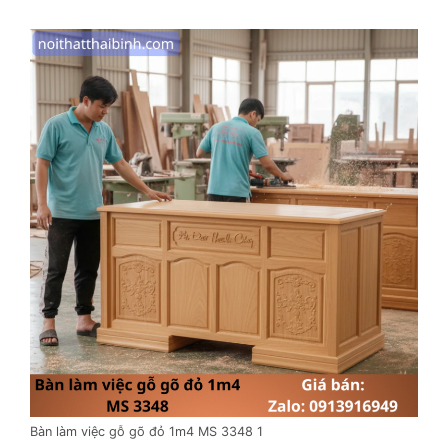
Bàn làm việc gỗ gõ đỏ 1m4 MS 3348 1