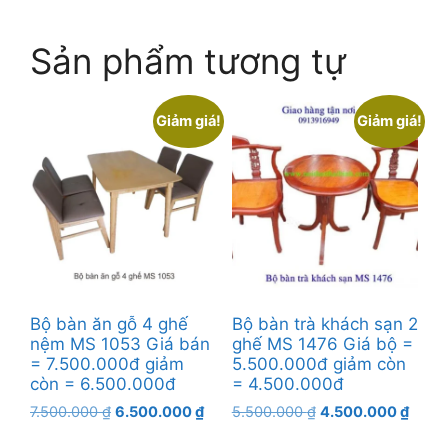
Sản phẩm tương tự
Giảm giá!
Giảm giá!
Bộ bàn ăn gỗ 4 ghế
Bộ bàn trà khách sạn 2
nệm MS 1053 Giá bán
ghế MS 1476 Giá bộ =
= 7.500.000đ giảm
5.500.000đ giảm còn
còn = 6.500.000đ
= 4.500.000đ
Giá
Giá
Giá
Giá
7.500.000
₫
6.500.000
₫
5.500.000
₫
4.500.000
₫
gốc
hiện
gốc
hiện