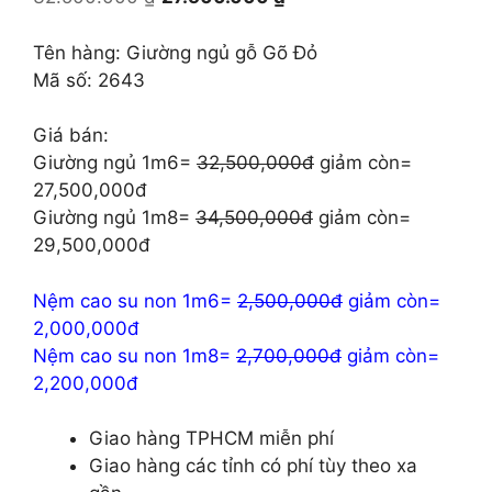
gốc
hiện
là:
tại
Tên hàng: Giường ngủ gỗ Gõ Đỏ
32.500.000 ₫.
là:
Mã số: 2643
27.500.000 ₫.
Giá bán:
Giường ngủ 1m6=
32,500,000đ
giảm còn=
27,500,000đ
Giường ngủ 1m8=
34,500,000đ
giảm còn=
29,500,000đ
Nệm cao su non 1m6=
2,500,000đ
giảm còn=
2,000,000đ
Nệm cao su non 1m8=
2,700,000đ
giảm còn=
2,200,000đ
Giao hàng TPHCM miễn phí
Giao hàng các tỉnh có phí tùy theo xa