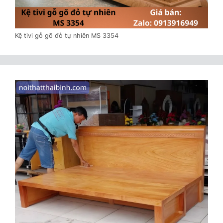
Kệ tivi gỗ gõ đỏ tự nhiên MS 3354