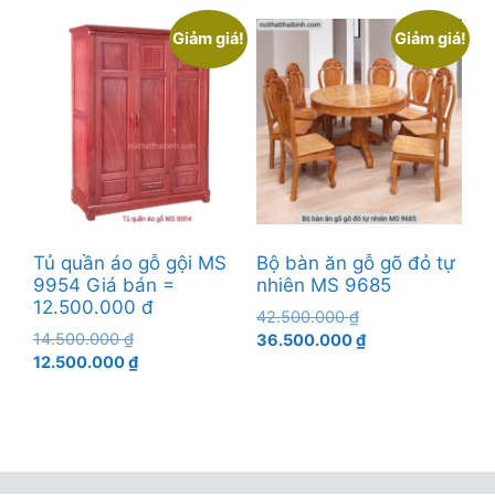
là:
tại
là:
tại
7.500.000 ₫.
là:
5.500.000 ₫.
là:
Giảm giá!
Giảm giá!
6.500.000 ₫.
4.500
Tủ quần áo gỗ gội MS
Bộ bàn ăn gỗ gõ đỏ tự
9954 Giá bán =
nhiên MS 9685
12.500.000 đ
Giá
42.500.000
₫
Giá
14.500.000
₫
gốc
Giá
36.500.000
₫
gốc
Giá
12.500.000
₫
là:
hiện
là:
hiện
42.500.000 ₫.
tại
14.500.000 ₫.
tại
là:
là:
36.500.000 ₫.
12.500.000 ₫.