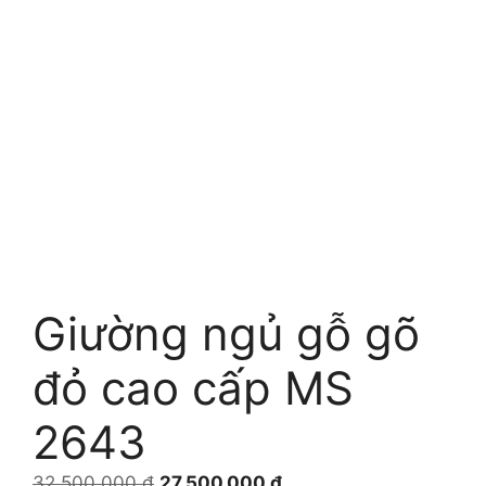
Giường ngủ gỗ gõ
đỏ cao cấp MS
2643
Giá
Giá
32.500.000
₫
27.500.000
₫