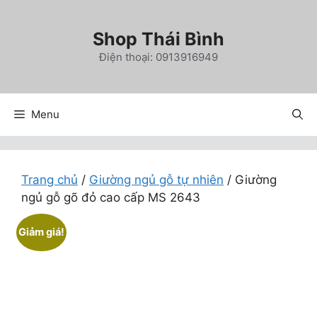
Chuyển
đến
Shop Thái Bình
nội
Điện thoại: 0913916949
dung
Menu
Trang chủ
/
Giường ngủ gỗ tự nhiên
/ Giường
ngủ gỗ gõ đỏ cao cấp MS 2643
Giảm giá!