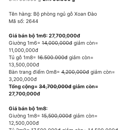
gốc
hiện
là:
tại
Tên hàng: Bộ phòng ngủ gỗ Xoan Đào
34.700.000 ₫.
là:
Mã số: 2644
27.700.000 ₫.
Giá bán bộ 1m6: 27,700,000đ
Giường 1m6=
14,000,000đ
giảm còn=
11,000,000đ
Tủ gỗ 1m8=
16.500.000đ
giảm còn=
13,500,000đ
Bàn trang điểm 0m8=
4,200,000đ
giảm còn=
3,200,000đ
Tổng cộng=
34,700,000đ
giảm còn=
27,700,000đ
Giá bán bộ 1m8:
Giường 1m8=
15,500,000đ
giảm còn=
12,500,000đ