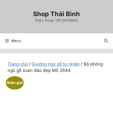
Chuyển
đến
Shop Thái Bình
nội
Điện thoại: 0913916949
dung
Menu
Trang chủ
/
Giường ngủ gỗ tự nhiên
/ Bộ phòng
ngủ gỗ xoan đào đẹp MS 2644
Giảm giá!