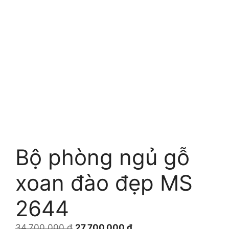
Bộ phòng ngủ gỗ
xoan đào đẹp MS
2644
Giá
Giá
34.700.000
₫
27.700.000
₫