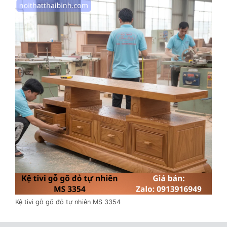
Kệ tivi gỗ gõ đỏ tự nhiên MS 3354