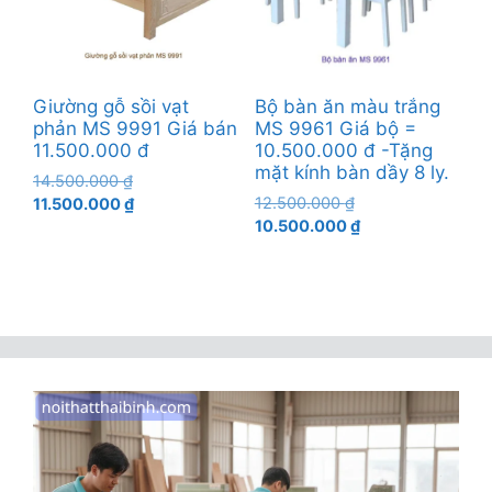
Giường gỗ sồi vạt
Bộ bàn ăn màu trắng
phản MS 9991 Giá bán
MS 9961 Giá bộ =
11.500.000 đ
10.500.000 đ -Tặng
mặt kính bàn dầy 8 ly.
Giá
14.500.000
₫
Giá
gốc
Giá
12.500.000
₫
11.500.000
₫
gốc
Giá
là:
hiện
10.500.000
₫
là:
hiện
14.500.000 ₫.
tại
12.500.000 ₫.
tại
là:
là:
11.500.000 ₫.
10.500.000 ₫.