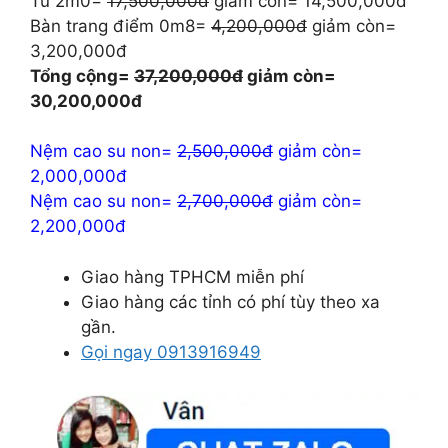
Tủ 2m0=
17,500,000đ
giảm còn= 14,500,000đ
Bàn trang điểm 0m8=
4,200,000đ
giảm còn=
3,200,000đ
Tổng cộng=
37,200,000đ
giảm còn=
30,200,000đ
Nệm cao su non=
2,500,000đ
giảm còn=
2,000,000đ
Nệm cao su non=
2,700,000đ
giảm còn=
2,200,000đ
Giao hàng TPHCM miễn phí
Giao hàng các tỉnh có phí tùy theo xa
gần.
Gọi ngay 0913916949