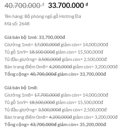
Giá
Giá
40.700.000
33.700.000
₫
₫
gốc
hiện
Tên hàng: Bộ phòng ngủ gỗ Hương Đá
là:
tại
Mã số: 2648
40.700.000 ₫.
là:
33.700.000 ₫.
Giá bán bộ 1m6: 33,700,000đ
Giường 1m6=
17,000,000đ
giảm còn= 14,000,000đ
Tủ gỗ 1m9=
18.500.000đ
giảm còn= 15,500,000đ
Tủ đầu giường=
3,500,000đ
giảm còn= 2,500,000đ
Bàn trang điểm 0m8=
4,200,000đ
giảm còn= 3,200,000đ
Tổng cộng=
40,700,000đ
giảm còn= 33,700,000đ
Giá bán bộ 1m8:
Giường 1m8=
17,700,000đ
giảm còn= 14,000,000đ
Tủ gỗ 1m9=
18,500,000đ
giảm còn= 15,500,000đ
Tủ đầu giường=
3,500,000đ
giảm còn= 2,500,000đ
Bàn trang điểm 0m8=
4,200,000đ
giảm còn= 3,200,000đ
Tổng cộng=
43,700,000đ
giảm còn= 35,200,000đ