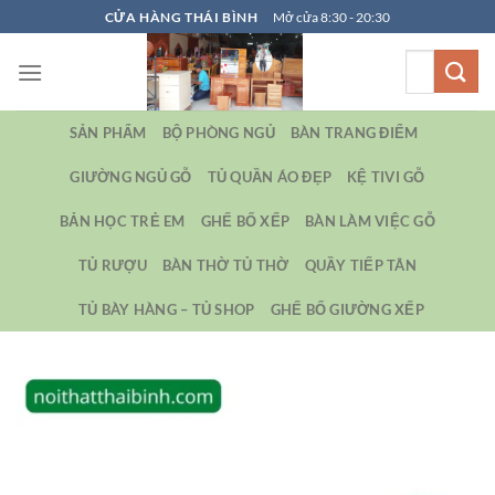
Bỏ
CỬA HÀNG THÁI BÌNH
Mở cửa 8:30 - 20:30
qua
Tìm
nội
kiếm:
dung
SẢN PHẨM
BỘ PHÒNG NGỦ
BÀN TRANG ĐIỂM
GIƯỜNG NGỦ GỖ
TỦ QUẦN ÁO ĐẸP
KỆ TIVI GỖ
BẢN HỌC TRẺ EM
GHẾ BỐ XẾP
BÀN LÀM VIỆC GỖ
TỦ RƯỢU
BÀN THỜ TỦ THỜ
QUẦY TIẾP TÂN
TỦ BÀY HÀNG – TỦ SHOP
GHẾ BỐ GIƯỜNG XẾP