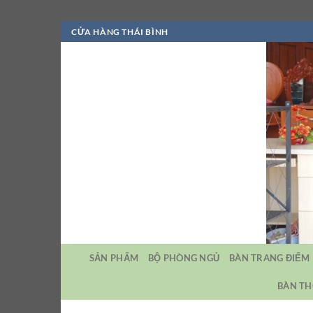
Bỏ
CỬA HÀNG THÁI BÌNH
qua
nội
dung
SẢN PHẨM
BỘ PHÒNG NGỦ
BÀN TRANG ĐIỂM
BÀN TH