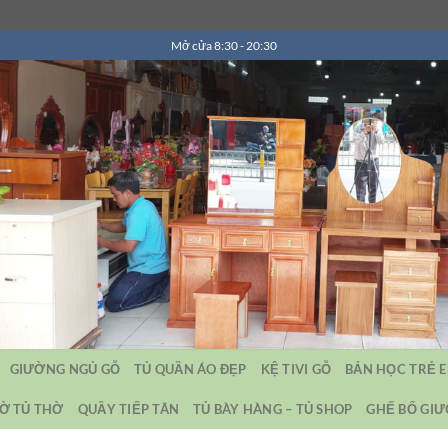
Mở cửa 8:30 - 20:30
GIƯỜNG NGỦ GỖ
TỦ QUẦN ÁO ĐẸP
KỆ TIVI GỖ
BẢN HỌC TRẺ 
Ờ TỦ THỜ
QUẦY TIẾP TÂN
TỦ BÀY HÀNG – TỦ SHOP
GHẾ BỐ GI