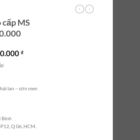
Ủ
o cấp MS
00.000
Giá
00.000
₫
hiện
ấp
tại
0.000 ₫.
là:
29.000.000 ₫.
Thái lan – sơn men
i Bình
, P12, Q 06, HCM.