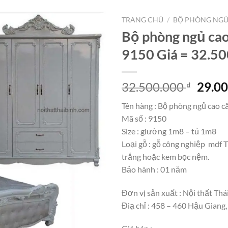
TRANG CHỦ
/
BỘ PHÒNG NG
Bộ phòng ngủ ca
9150 Giá = 32.5
Giá
32.500.000
29.0
₫
gốc
Tên hàng : Bộ phòng ngủ cao c
là:
Mã số : 9150
32.50
Size : giường 1m8 – tủ 1m8
Loại gỗ : gỗ công nghiệp mdf 
trắng hoặc kem bọc nệm.
Bảo hành : 01 năm
Đơn vị sản xuất : Nội thất Thá
Điạ chỉ : 458 – 460 Hậu Giang