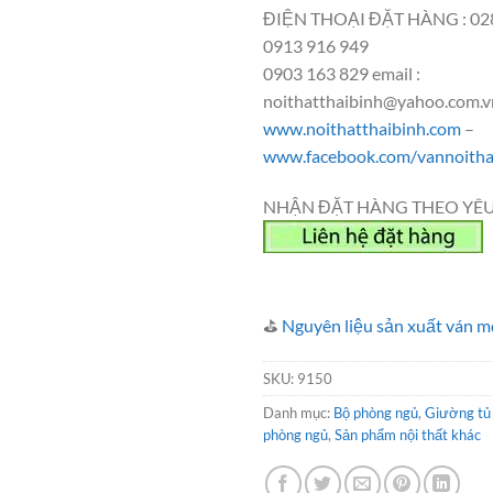
ĐIỆN THOẠI ĐẶT HÀNG : 028
0913 916 949
0903 163 829 email :
noithatthaibinh@yahoo.com.v
www.noithatthaibinh.com
–
www.facebook.com/vannoitha
NHẬN ĐẶT HÀNG THEO YÊU
⛳
Nguyên liệu sản xuất ván m
SKU:
9150
Danh mục:
Bộ phòng ngủ
,
Giường tủ
phòng ngủ
,
Sản phẩm nội thất khác