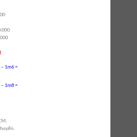
000
0.000
.000
đ
5 – 1m6 =
5 – 1m8 =
CM.
chuyển.