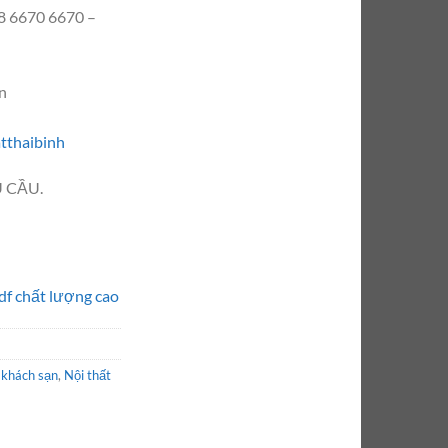
 6670 6670 –
n
tthaibinh
 CẦU.
df chất lượng cao
 khách sạn
,
Nội thất