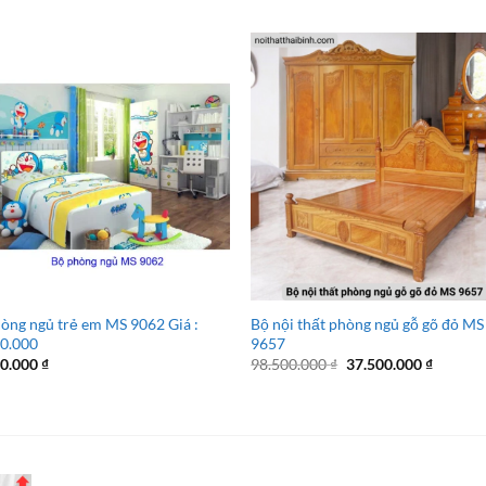
òng ngủ trẻ em MS 9062 Giá :
Bộ nội thất phòng ngủ gỗ gõ đỏ MS
00.000
9657
Giá
Giá
00.000
₫
98.500.000
₫
37.500.000
₫
gốc
hiện
là:
tại
98.500.000 ₫.
là:
37.500.