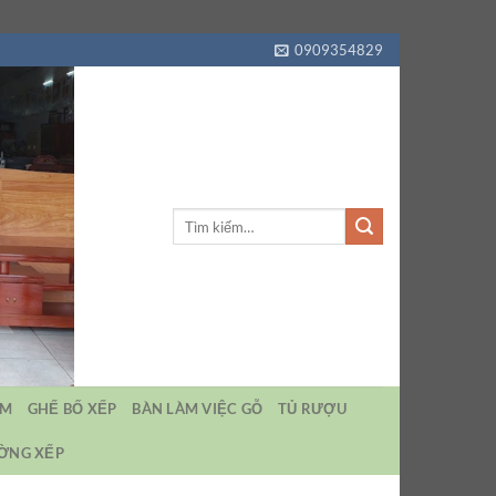
0909354829
Tìm
kiếm:
EM
GHẾ BỐ XẾP
BÀN LÀM VIỆC GỖ
TỦ RƯỢU
ƯỜNG XẾP