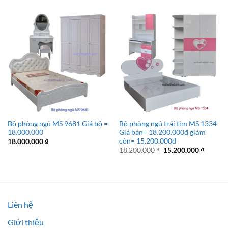
Bộ phòng ngủ MS 9681 Giá bộ =
Bộ phòng ngủ trái tim MS 1334
18.000.000
Giá bán= 18.200.000đ giảm
còn= 15.200.000đ
18.000.000
₫
Giá
Giá
18.200.000
₫
15.200.000
₫
gốc
hiện
là:
tại
18.200.000 ₫.
là:
15.200.
Liên hệ
Giới thiệu