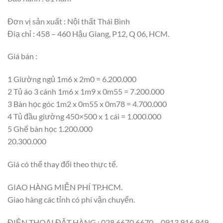
Đơn vị sản xuất : Nội thất Thái Bình
Điạ chỉ : 458 – 460 Hậu Giang, P12, Q 06, HCM.
Giá bán :
1 Giường ngủ 1m6 x 2m0 = 6.200.000
2 Tủ áo 3 cánh 1m6 x 1m9 x 0m55 = 7.200.000
3 Bàn học góc 1m2 x 0m55 x 0m78 = 4.700.000
4 Tủ đầu giường 450×500 x 1 cái = 1.000.000
5 Ghế bàn học 1.200.000
20.300.000
Giá có thể thay đổi theo thực tế.
GIAO HÀNG MIỄN PHÍ TP.HCM.
Giao hàng các tỉnh có phí vận chuyển.
ĐIỆN THOẠI ĐẶT HÀNG : 028 6670 6670 – 0913 916 949