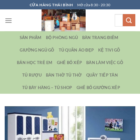
Bỏ
CỬA HÀNG THÁI BÌNH
Mở cửa 8:30 - 20:30
qua
Tìm
nội
kiếm:
dung
SẢN PHẨM
BỘ PHÒNG NGỦ
BÀN TRANG ĐIỂM
GIƯỜNG NGỦ GỖ
TỦ QUẦN ÁO ĐẸP
KỆ TIVI GỖ
BẢN HỌC TRẺ EM
GHẾ BỐ XẾP
BÀN LÀM VIỆC GỖ
TỦ RƯỢU
BÀN THỜ TỦ THỜ
QUẦY TIẾP TÂN
TỦ BÀY HÀNG – TỦ SHOP
GHẾ BỐ GIƯỜNG XẾP