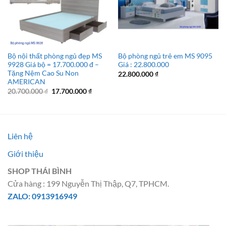
Bộ nội thất phòng ngủ đẹp MS
Bộ phòng ngủ trẻ em MS 9095
9928 Giá bộ = 17.700.000 đ –
Giá : 22.800.000
Tặng Nệm Cao Su Non
22.800.000
₫
AMERICAN
Giá
Giá
20.700.000
₫
17.700.000
₫
gốc
hiện
là:
tại
20.700.000 ₫.
là:
17.700.000 ₫.
Liên hệ
Giới thiệu
SHOP THÁI BÌNH
Cửa hàng : 199 Nguyễn Thị Thập, Q7, TPHCM.
ZALO: 0913916949