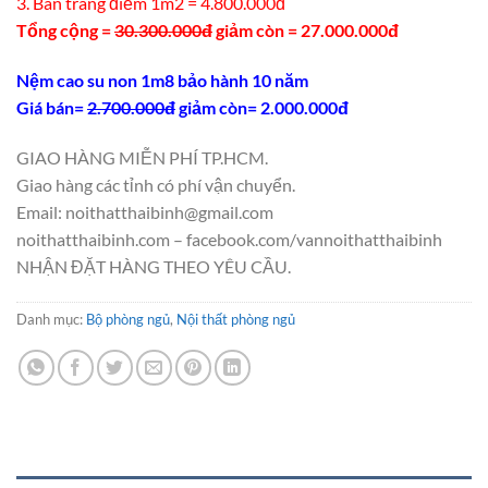
3. Bàn trang điểm 1m2 = 4.800.000đ
Tổng cộng =
30.300.000đ
giảm còn = 27.000.000đ
Nệm cao su non 1m8 bảo hành 10 năm
Giá bán=
2.700.000đ
giảm còn= 2.000.000đ
GIAO HÀNG MIỄN PHÍ TP.HCM.
Giao hàng các tỉnh có phí vận chuyển.
Email: noithatthaibinh@gmail.com
noithatthaibinh.com – facebook.com/vannoithatthaibinh
NHẬN ĐẶT HÀNG THEO YÊU CẦU.
Danh mục:
Bộ phòng ngủ
,
Nội thất phòng ngủ