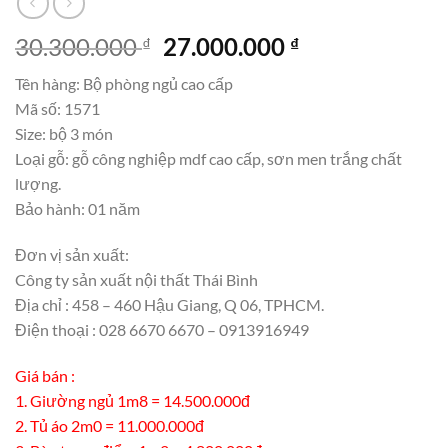
Giá
Giá
30.300.000
27.000.000
₫
₫
gốc
hiện
Tên hàng: Bộ phòng ngủ cao cấp
là:
tại
Mã số: 1571
30.300.000 ₫.
là:
Size: bộ 3 món
27.000.000 ₫.
Loại gỗ: gỗ công nghiệp mdf cao cấp, sơn men trắng chất
lượng.
Bảo hành: 01 năm
Đơn vị sản xuất:
Công ty sản xuất nội thất Thái Bình
Địa chỉ : 458 – 460 Hậu Giang, Q 06, TPHCM.
Điện thoại : 028 6670 6670 – 0913916949
Giá bán :
1. Giường ngủ 1m8 = 14.500.000đ
2. Tủ áo 2m0 = 11.000.000đ