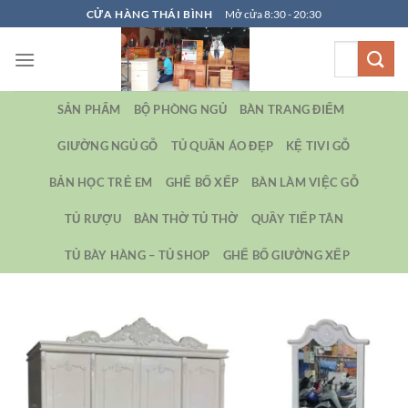
Bỏ
CỬA HÀNG THÁI BÌNH
Mở cửa 8:30 - 20:30
qua
Tìm
nội
kiếm:
dung
SẢN PHẨM
BỘ PHÒNG NGỦ
BÀN TRANG ĐIỂM
GIƯỜNG NGỦ GỖ
TỦ QUẦN ÁO ĐẸP
KỆ TIVI GỖ
BẢN HỌC TRẺ EM
GHẾ BỐ XẾP
BÀN LÀM VIỆC GỖ
TỦ RƯỢU
BÀN THỜ TỦ THỜ
QUẦY TIẾP TÂN
TỦ BÀY HÀNG – TỦ SHOP
GHẾ BỐ GIƯỜNG XẾP