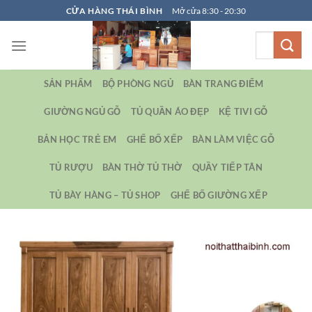
Bỏ
CỬA HÀNG THÁI BÌNH
Mở cửa 8:30 - 20:30
qua
Tìm
nội
kiếm:
dung
SẢN PHẨM
BỘ PHÒNG NGỦ
BÀN TRANG ĐIỂM
GIƯỜNG NGỦ GỖ
TỦ QUẦN ÁO ĐẸP
KỆ TIVI GỖ
BẢN HỌC TRẺ EM
GHẾ BỐ XẾP
BÀN LÀM VIỆC GỖ
TỦ RƯỢU
BÀN THỜ TỦ THỜ
QUẦY TIẾP TÂN
TỦ BÀY HÀNG – TỦ SHOP
GHẾ BỐ GIƯỜNG XẾP