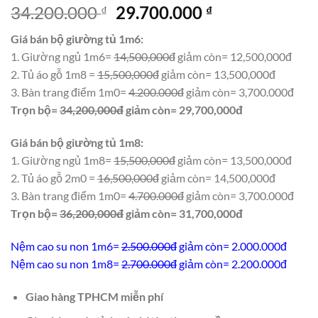
Giá
Giá
34.200.000
29.700.000
₫
₫
gốc
hiện
Giá bán bộ giường tủ 1m6:
là:
tại
1. Giường ngủ 1m6=
14,500,000đ
giảm còn= 12,500,000đ
34.200.000 ₫.
là:
2. Tủ áo gỗ 1m8 =
15,500,000đ
giảm còn= 13,500,000đ
29.700.000 ₫.
3. Bàn trang điểm 1m0=
4.200.000đ
giảm còn= 3,700.000đ
Trọn bộ=
34,200,000đ
giảm còn= 29,700,000đ
Giá bán bộ giường tủ 1m8:
1. Giường ngủ 1m8=
15,500,000đ
giảm còn= 13,500,000đ
2. Tủ áo gỗ 2m0 =
16,500,000đ
giảm còn= 14,500,000đ
3. Bàn trang điểm 1m0=
4.700.000đ
giảm còn= 3,700.000đ
Trọn bộ=
36,200,000đ
giảm còn= 31,700,000đ
Nệm cao su non 1m6=
2.500.000đ
giảm còn= 2.000.000đ
Nệm cao su non 1m8=
2.700.000đ
giảm còn= 2.200.000đ
Giao hàng TPHCM miễn phí