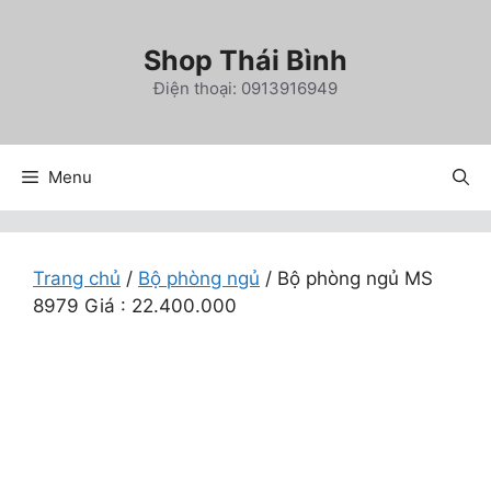
Chuyển
đến
Shop Thái Bình
nội
Điện thoại: 0913916949
dung
Menu
Trang chủ
/
Bộ phòng ngủ
/ Bộ phòng ngủ MS
8979 Giá : 22.400.000