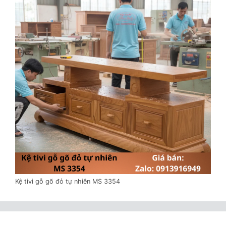
Kệ tivi gỗ gõ đỏ tự nhiên MS 3354