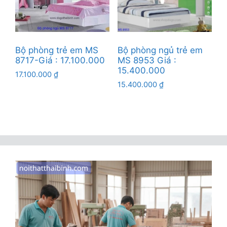
Bộ phòng trẻ em MS
Bộ phòng ngủ trẻ em
8717-Giá : 17.100.000
MS 8953 Giá :
15.400.000
17.100.000
₫
15.400.000
₫