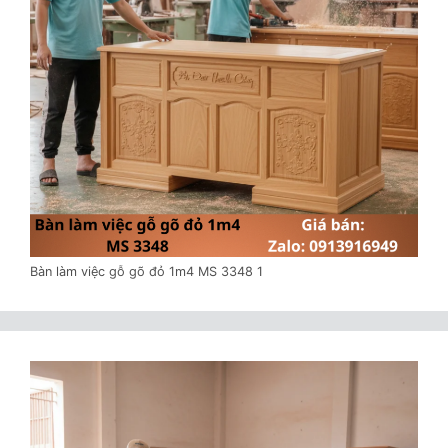
Bàn làm việc gỗ gõ đỏ 1m4 MS 3348 1