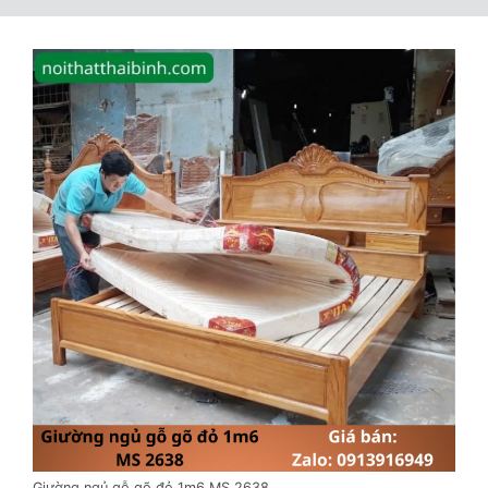
Giường ngủ gỗ gõ đỏ 1m6 MS 2638