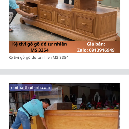
Kệ tivi gỗ gõ đỏ tự nhiên MS 3354