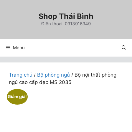
Chuyển
đến
Shop Thái Bình
nội
Điện thoại: 0913916949
dung
Menu
Trang chủ
/
Bộ phòng ngủ
/ Bộ nội thất phòng
ngủ cao cấp đẹp MS 2035
Giảm giá!