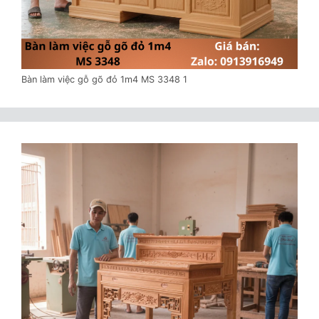
Bàn làm việc gỗ gõ đỏ 1m4 MS 3348 1