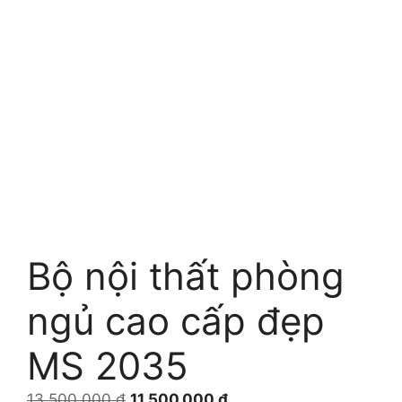
Bộ nội thất phòng
ngủ cao cấp đẹp
MS 2035
Giá
Giá
13.500.000
₫
11.500.000
₫