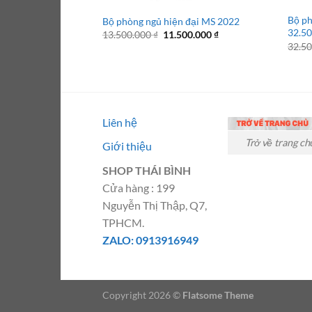
Bộ ph
Bộ phòng ngủ hiện đại MS 2022
32.5
Giá
Giá
13.500.000
₫
11.500.000
₫
gốc
hiện
32.5
là:
tại
13.500.000 ₫.
là:
11.500.000 ₫.
Liên hệ
Trở về trang ch
Giới thiệu
SHOP THÁI BÌNH
Cửa hàng : 199
Nguyễn Thị Thập, Q7,
TPHCM.
ZALO: 0913916949
Copyright 2026 ©
Flatsome Theme