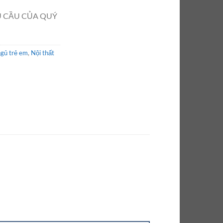
U CẦU CỦA QUÝ
ngủ trẻ em
,
Nội thất