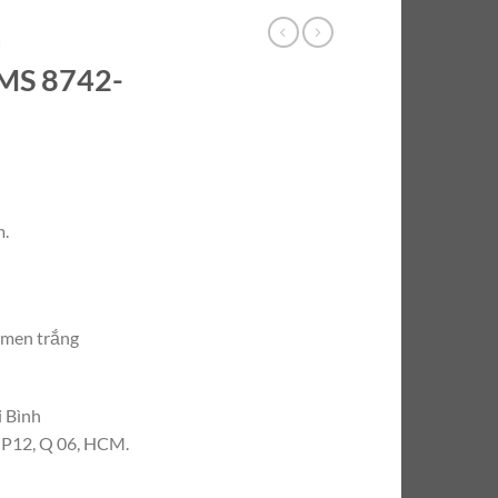
Ủ
 MS 8742-
m.
n men trắng
i Bình
, P12, Q 06, HCM.