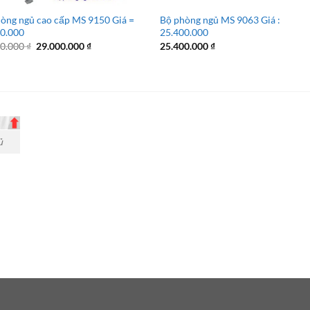
òng ngủ cao cấp MS 9150 Giá =
Bộ phòng ngủ MS 9063 Giá :
00.000
25.400.000
Giá
Giá
00.000
₫
29.000.000
₫
25.400.000
₫
gốc
hiện
là:
tại
32.500.000 ₫.
là:
29.000.000 ₫.
ủ