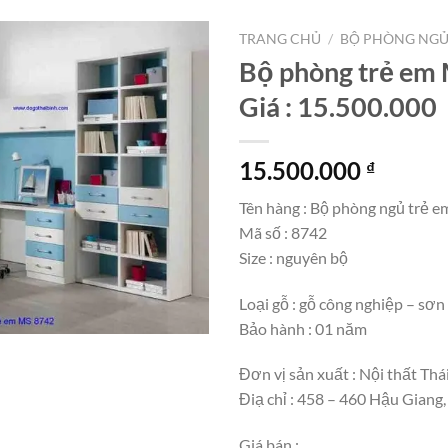
TRANG CHỦ
/
BỘ PHÒNG NG
Bộ phòng trẻ em
Giá : 15.500.000
15.500.000
₫
Tên hàng : Bộ phòng ngủ trẻ e
Mã số : 8742
Size : nguyên bộ
Loại gỗ : gỗ công nghiệp – sơ
Bảo hành : 01 năm
Đơn vị sản xuất : Nội thất Thá
Điạ chỉ : 458 – 460 Hậu Giang
Giá bán :