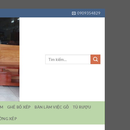
0909354829
Tìm
kiếm:
EM
GHẾ BỐ XẾP
BÀN LÀM VIỆC GỖ
TỦ RƯỢU
ƯỜNG XẾP