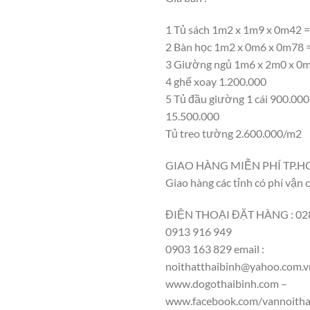
1 Tủ sách 1m2 x 1m9 x 0m42 =
2 Bàn học 1m2 x 0m6 x 0m78 
3 Giường ngủ 1m6 x 2m0 x 0m
4 ghế xoay 1.200.000
5 Tủ đầu giường 1 cái 900.000
15.500.000
Tủ treo tường 2.600.000/m2
GIAO HÀNG MIỄN PHÍ TP.
Giao hàng các tỉnh có phí vận 
ĐIỆN THOẠI ĐẶT HÀNG : 028
0913 916 949
0903 163 829 email :
noithatthaibinh@yahoo.com.v
www.dogothaibinh.com –
www.facebook.com/vannoitha