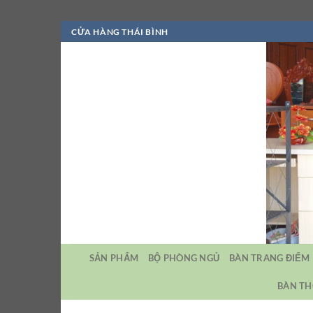
Bỏ
CỬA HÀNG THÁI BÌNH
qua
nội
dung
SẢN PHẨM
BỘ PHÒNG NGỦ
BÀN TRANG ĐIỂM
BÀN TH