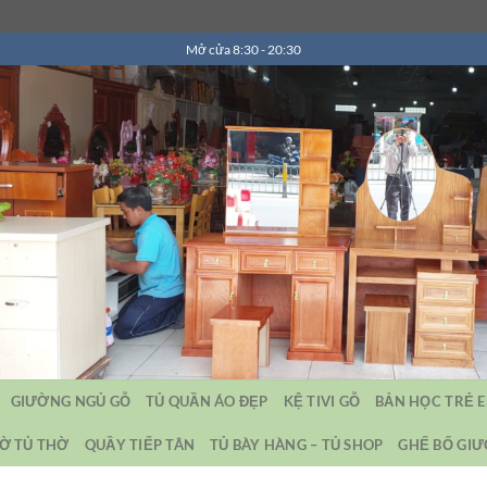
Mở cửa 8:30 - 20:30
GIƯỜNG NGỦ GỖ
TỦ QUẦN ÁO ĐẸP
KỆ TIVI GỖ
BẢN HỌC TRẺ 
Ờ TỦ THỜ
QUẦY TIẾP TÂN
TỦ BÀY HÀNG – TỦ SHOP
GHẾ BỐ GI