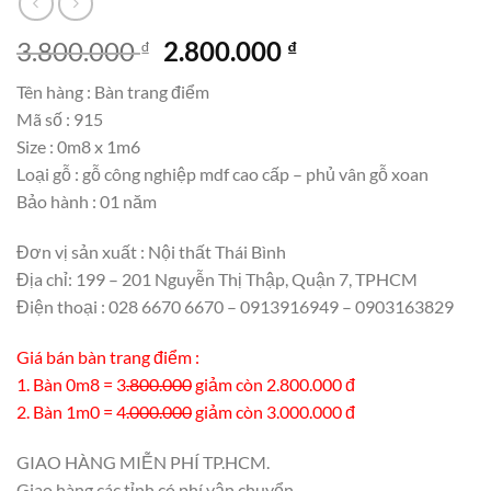
Giá
Giá
3.800.000
2.800.000
₫
₫
gốc
hiện
Tên hàng : Bàn trang điểm
là:
tại
Mã số : 915
3.800.000 ₫.
là:
Size : 0m8 x 1m6
2.800.000 ₫.
Loại gỗ : gỗ công nghiệp mdf cao cấp – phủ vân gỗ xoan
Bảo hành : 01 năm
Đơn vị sản xuất : Nội thất Thái Bình
Địa chỉ: 199 – 201 Nguyễn Thị Thập, Quận 7, TPHCM
Điện thoại : 028 6670 6670 – 0913916949 – 0903163829
Giá bán bàn trang điểm :
1. Bàn 0m8 = 3
.800.000
giảm còn 2.800.000 đ
2. Bàn 1m0 = 4
.000.000
giảm còn 3.000.000 đ
GIAO HÀNG MIỄN PHÍ TP.HCM.
Giao hàng các tỉnh có phí vận chuyển.