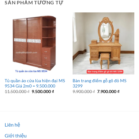
SẢN PHẨM TƯƠNG TỰ
Tủ quần áo cửa lùa hiện đại MS
Bàn trang điểm gỗ gõ đỏ MS
9534 Giá 2m0 = 9.500.000
3299
Giá
Giá
Giá
Giá
11.500.000
₫
9.500.000
₫
9.900.000
₫
7.900.000
₫
gốc
hiện
gốc
hiện
là:
tại
là:
tại
11.500.000 ₫.
là:
9.900.000 ₫.
là:
9.500.000 ₫.
7.900.000 
Liên hệ
Giới thiệu