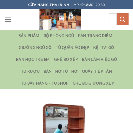
Bỏ
CỬA HÀNG THÁI BÌNH
Mở cửa 8:30 - 20:30
qua
Tìm
nội
kiếm:
dung
SẢN PHẨM
BỘ PHÒNG NGỦ
BÀN TRANG ĐIỂM
GIƯỜNG NGỦ GỖ
TỦ QUẦN ÁO ĐẸP
KỆ TIVI GỖ
BẢN HỌC TRẺ EM
GHẾ BỐ XẾP
BÀN LÀM VIỆC GỖ
TỦ RƯỢU
BÀN THỜ TỦ THỜ
QUẦY TIẾP TÂN
TỦ BÀY HÀNG – TỦ SHOP
GHẾ BỐ GIƯỜNG XẾP