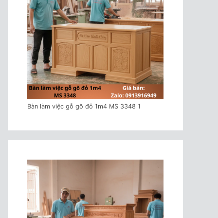
Bàn làm việc gỗ gõ đỏ 1m4 MS 3348 1