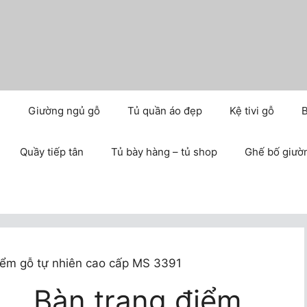
m
Giường ngủ gỗ
Tủ quần áo đẹp
Kệ tivi gỗ
B
Quầy tiếp tân
Tủ bày hàng – tủ shop
Ghế bố giườ
iểm gỗ tự nhiên cao cấp MS 3391
Bàn trang điểm