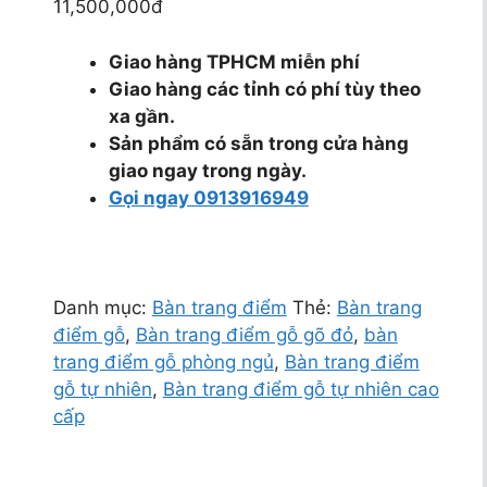
11,500,000đ
Giao hàng TPHCM miễn phí
Giao hàng các tỉnh có phí tùy theo
xa gần.
Sản phẩm có sẵn trong cửa hàng
giao ngay trong ngày.
Gọi ngay 0913916949
Danh mục:
Bàn trang điểm
Thẻ:
Bàn trang
điểm gỗ
,
Bàn trang điểm gỗ gõ đỏ
,
bàn
trang điểm gỗ phòng ngủ
,
Bàn trang điểm
gỗ tự nhiên
,
Bàn trang điểm gỗ tự nhiên cao
cấp