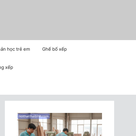
ản học trẻ em
Ghế bố xếp
ng xếp