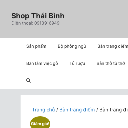
Chuyển
đến
Shop Thái Bình
nội
Điện thoại: 0913916949
dung
Sản phẩm
Bộ phòng ngủ
Bàn trang điể
Bàn làm việc gỗ
Tủ rượu
Bàn thờ tủ thờ
Trang chủ
/
Bàn trang điểm
/ Bàn trang đ
Giảm giá!