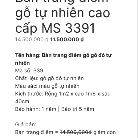
gỗ tự nhiên cao
cấp MS 3391
Giá
Giá
14.500.000
₫
11.500.000
₫
gốc
hiện
là:
tại
Tên hàng: Bàn trang điểm gỗ gõ đỏ tự
14.500.000 ₫.
là:
nhiên
11.500.000 ₫.
Mã số: 3391
Chất liệu: gỗ gõ đỏ tự nhiên
Màu sắc: màu gỗ tự nhiên
Kích thước: Rộng 1m2 x cao 1m6 x sâu
40cm
Bảo hành: 1 năm | Bảo trì 5 năm
Giá bán:
Bàn trang điểm =
14.500,000đ
giảm còn=