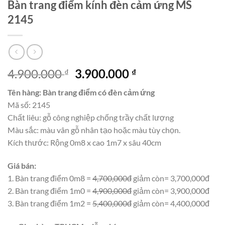
Bàn trang điểm kính đèn cảm ứng MS
2145
Giá
Giá
4.900.000
3.900.000
₫
₫
gốc
hiện
Tên hàng: Bàn trang điểm có đèn cảm ứng
là:
tại
Mã số: 2145
4.900.000 ₫.
là:
Chất liêu: gỗ công nghiệp chống trầy chất lượng
3.900.000 ₫.
Màu sắc: màu vân gỗ nhân tạo hoặc màu tùy chọn.
Kích thước: Rộng 0m8 x cao 1m7 x sâu 40cm
Giá bán:
1. Bàn trang điểm 0m8 =
4,700,000đ
giảm còn= 3,700,000đ
2. Bàn trang điểm 1m0 =
4,900,000đ
giảm còn= 3,900,000đ
3. Bàn trang điểm 1m2 =
5,400,000đ
giảm còn= 4,400,000đ