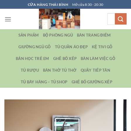
Bỏ
CỬA HÀNG THÁI BÌNH
Mở cửa 8:30 - 20:30
qua
Tìm
nội
kiếm:
dung
SẢN PHẨM
BỘ PHÒNG NGỦ
BÀN TRANG ĐIỂM
GIƯỜNG NGỦ GỖ
TỦ QUẦN ÁO ĐẸP
KỆ TIVI GỖ
BẢN HỌC TRẺ EM
GHẾ BỐ XẾP
BÀN LÀM VIỆC GỖ
TỦ RƯỢU
BÀN THỜ TỦ THỜ
QUẦY TIẾP TÂN
TỦ BÀY HÀNG – TỦ SHOP
GHẾ BỐ GIƯỜNG XẾP