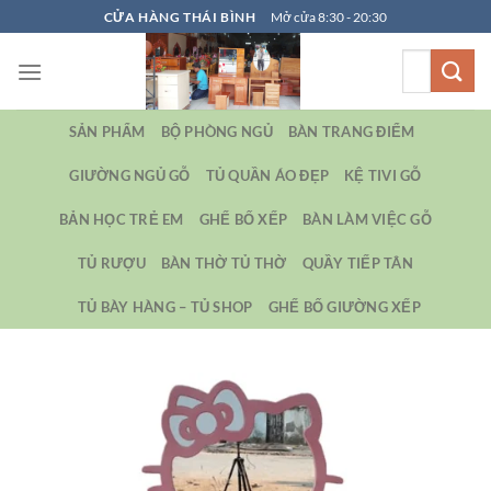
Bỏ
CỬA HÀNG THÁI BÌNH
Mở cửa 8:30 - 20:30
qua
Tìm
nội
kiếm:
dung
SẢN PHẨM
BỘ PHÒNG NGỦ
BÀN TRANG ĐIỂM
GIƯỜNG NGỦ GỖ
TỦ QUẦN ÁO ĐẸP
KỆ TIVI GỖ
BẢN HỌC TRẺ EM
GHẾ BỐ XẾP
BÀN LÀM VIỆC GỖ
TỦ RƯỢU
BÀN THỜ TỦ THỜ
QUẦY TIẾP TÂN
TỦ BÀY HÀNG – TỦ SHOP
GHẾ BỐ GIƯỜNG XẾP