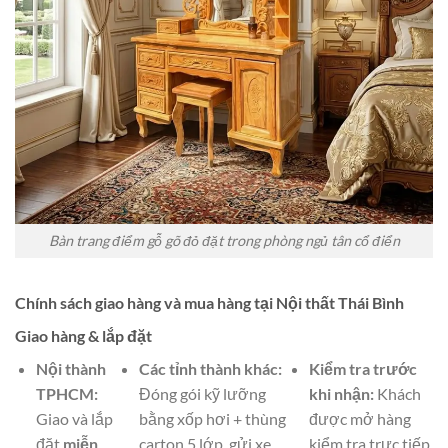
Bàn trang điểm gỗ gõ đỏ đặt trong phòng ngủ tân cổ điển
Chính sách giao hàng và mua hàng tại Nội thất Thái Bình
Giao hàng & lắp đặt
Nội thành
Các tỉnh thành khác:
Kiểm tra trước
TPHCM:
Đóng gói kỹ lưỡng
khi nhận:
Khách
Giao và lắp
bằng xốp hơi + thùng
được mở hàng
đặt
miễn
carton 5 lớp, gửi xe
kiểm tra trực tiếp