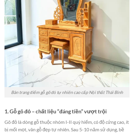
Bàn trang điểm gỗ gõ đỏ tự nhiên cao cấp Nội thất Thái Bình
1. Gỗ gõ đỏ – chất liệu “đáng tiền” vượt trội
Gõ đỏ là dòng gỗ thuộc nhóm I-II quý hiếm, có độ cứng cao, ít
bị mối mọt, vân gỗ đẹp tự nhiên. Sau 5-10 năm sử dụng, bề