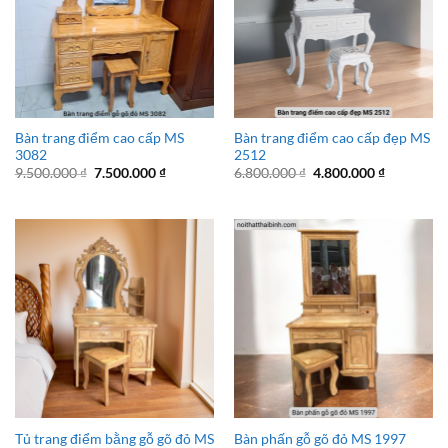
Bàn trang điểm cao cấp MS
Bàn trang điểm cao cấp đẹp MS
3082
2512
Giá
Giá
Giá
Giá
9.500.000
₫
7.500.000
₫
6.800.000
₫
4.800.000
₫
gốc
hiện
gốc
hiện
là:
tại
là:
tại
9.500.000 ₫.
là:
6.800.000 ₫.
là:
7.500.000 ₫.
4.800.000 
Tủ trang điểm bằng gỗ gõ đỏ MS
Bàn phấn gỗ gõ đỏ MS 1997