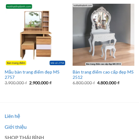
Mẫu bàn trang điểm đẹp MS
Bàn trang điểm cao cấp đẹp MS
2757
2512
Giá
Giá
Giá
Giá
3.900.000
₫
2.900.000
₫
6.800.000
₫
4.800.000
₫
gốc
hiện
gốc
hiện
là:
tại
là:
tại
3.900.000 ₫.
là:
6.800.000 ₫.
là:
2.900.000 ₫.
4.800.000 
Liên hệ
Giới thiệu
SHOP THÁI BÌNH