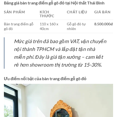
Bảng giá bàn trang điểm gỗ gõ đỏ tại Nội thất Thái Bình
SẢN PHẨM
KÍCH
CHẤT LIỆU
GIÁ BÁN
THƯỚC
Bàn trang điểm gỗ
110 x 160 x
Gỗ gõ đỏ tự
8.500.000đ
gõ đỏ
40cm
nhiên
Mức giá trên đã bao gồm VAT, vận chuyển
nội thành TPHCM và lắp đặt tận nhà
miễn phí. Đây là giá tận xưởng – cam kết
rẻ hơn showroom thị trường từ 15-30%.
Ưu điểm nổi bật của bàn trang điểm gỗ gõ đỏ