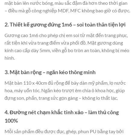
mặt bàn lên nước bóng, màu sắc đậm đà hơn theo thời gian
– điều mà gỗ công nghiệp MDF, MFC không bao giờ có được.
2. Thiết kế gương đứng 1m6 – soi toàn thân tiện lợi
Gương cao 1m6 cho phép chị em soi từ mặt đến trang phục,
rất tiện khi vừa trang điểm vừa phối đồ. Mặt gương dùng
kính cao cấp dày 5mm, viền gỗ bo tròn an toàn, không bị méo
hình.
3. Mặt bàn rộng – ngăn kéo thông minh
Mặt bàn 110 x 40cm đủ rộng để bày dàn mỹ phẩm, lọ nước
hoa, máy uốn tóc. Ngăn kéo trượt êm chia ô khoa học, giúp
đựng son, phấn, trang sức gọn gàng – không lo thất lạc.
4. Đường nét chạm khắc tinh xảo – làm thủ công
100%
Mỗi sản phẩm đều được đục, ghép, phun PU bằng tay bởi