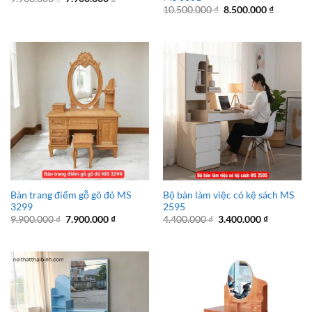
gốc
hiện
Giá
Giá
10.500.000
₫
8.500.000
₫
là:
tại
gốc
hiện
9.900.000 ₫.
là:
là:
tại
7.900.000 ₫.
10.500.000 ₫.
là:
8.500.00
Bàn trang điểm gỗ gõ đỏ MS
Bộ bàn làm việc có kệ sách MS
3299
2595
Giá
Giá
Giá
Giá
9.900.000
₫
7.900.000
₫
4.400.000
₫
3.400.000
₫
gốc
hiện
gốc
hiện
là:
tại
là:
tại
9.900.000 ₫.
là:
4.400.000 ₫.
là:
7.900.000 ₫.
3.400.000 