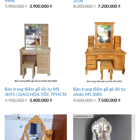
9446
2036
Giá
Giá
Giá
Giá
4.900.000
₫
3.900.000
₫
8.200.000
₫
7.200.000
₫
gốc
hiện
gốc
hiện
là:
tại
là:
tại
4.900.000 ₫.
là:
8.200.000 ₫.
là:
3.900.000 ₫.
7.200.000 
Bàn trang điểm gỗ sồi tự MS
Bàn trang điểm gỗ gõ đỏ tự
3093 | GIAO HỎA TỐC TPHCM
nhiên MS 3085
Giá
Giá
Giá
Giá
4.400.000
₫
3.400.000
₫
9.500.000
₫
7.500.000
₫
gốc
hiện
gốc
hiện
là:
tại
là:
tại
4.400.000 ₫.
là:
9.500.000 ₫.
là:
3.400.000 ₫.
7.500.000 