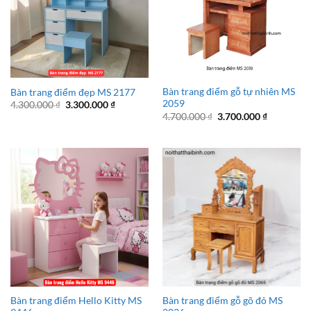
Bàn trang điểm gỗ tự nhiên MS
Bàn trang điểm đẹp MS 2177
2059
Giá
Giá
4.300.000
₫
3.300.000
₫
gốc
hiện
Giá
Giá
4.700.000
₫
3.700.000
₫
là:
tại
gốc
hiện
4.300.000 ₫.
là:
là:
tại
3.300.000 ₫.
4.700.000 ₫.
là:
3.700.000 
Bàn trang điểm Hello Kitty MS
Bàn trang điểm gỗ gõ đỏ MS