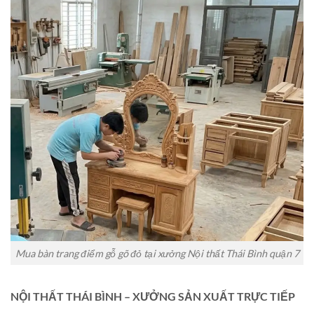
Mua bàn trang điểm gỗ gõ đỏ tại xưởng Nội thất Thái Bình quận 7
NỘI THẤT THÁI BÌNH – XƯỞNG SẢN XUẤT TRỰC TIẾP