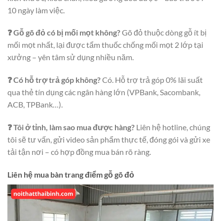
10 ngày làm việc.
❓ Gỗ gõ đỏ có bị mối mọt không?
Gõ đỏ thuộc dòng gỗ ít bị
mối mọt nhất, lại được tẩm thuốc chống mối mọt 2 lớp tại
xưởng – yên tâm sử dụng nhiều năm.
❓ Có hỗ trợ trả góp không?
Có. Hỗ trợ trả góp 0% lãi suất
qua thẻ tín dụng các ngân hàng lớn (VPBank, Sacombank,
ACB, TPBank…).
❓ Tôi ở tỉnh, làm sao mua được hàng?
Liên hệ hotline, chúng
tôi sẽ tư vấn, gửi video sản phẩm thực tế, đóng gói và gửi xe
tải tận nơi – có hợp đồng mua bán rõ ràng.
Liên hệ mua bàn trang điểm gỗ gõ đỏ