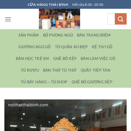
Bỏ
CỬA HÀNG THÁI BÌNH
Mở cửa 8:30 - 20:30
qua
Tìm
nội
kiếm:
dung
SẢN PHẨM
BỘ PHÒNG NGỦ
BÀN TRANG ĐIỂM
GIƯỜNG NGỦ GỖ
TỦ QUẦN ÁO ĐẸP
KỆ TIVI GỖ
BẢN HỌC TRẺ EM
GHẾ BỐ XẾP
BÀN LÀM VIỆC GỖ
TỦ RƯỢU
BÀN THỜ TỦ THỜ
QUẦY TIẾP TÂN
TỦ BÀY HÀNG – TỦ SHOP
GHẾ BỐ GIƯỜNG XẾP