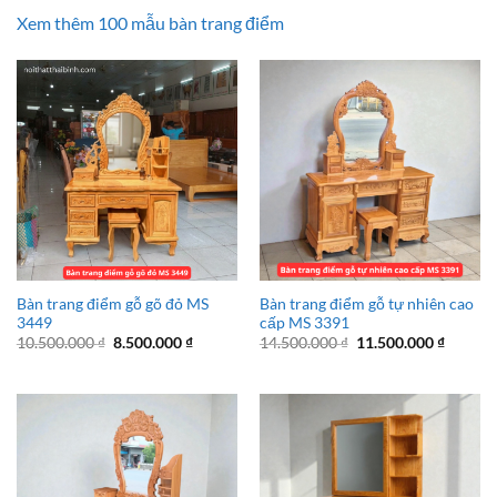
Xem thêm 100 mẫu bàn trang điểm
Bàn trang điểm gỗ gõ đỏ MS
Bàn trang điểm gỗ tự nhiên cao
3449
cấp MS 3391
Giá
Giá
Giá
Giá
10.500.000
₫
8.500.000
₫
14.500.000
₫
11.500.000
₫
gốc
hiện
gốc
hiện
là:
tại
là:
tại
10.500.000 ₫.
là:
14.500.000 ₫.
là:
8.500.000 ₫.
11.500.