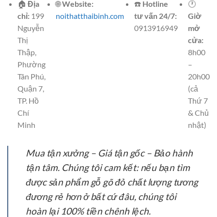
🏠
Địa
🌐
Website:
☎️
Hotline
🕐
chỉ:
199
noithatthaibinh.com
tư vấn 24/7:
Giờ
Nguyễn
0913916949
mở
Thị
cửa:
Thập,
8h00
Phường
–
Tân Phú,
20h00
Quận 7,
(cả
TP. Hồ
Thứ 7
Chí
& Chủ
Minh
nhật)
Mua tận xưởng – Giá tận gốc – Bảo hành
tận tâm. Chúng tôi cam kết: nếu bạn tìm
được sản phẩm gỗ gõ đỏ chất lượng tương
đương rẻ hơn ở bất cứ đâu, chúng tôi
hoàn lại 100% tiền chênh lệch.