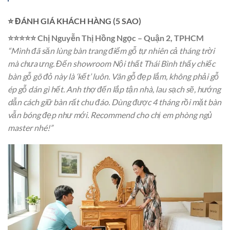
⭐ ĐÁNH GIÁ KHÁCH HÀNG (5 SAO)
⭐⭐⭐⭐⭐ Chị Nguyễn Thị Hồng Ngọc – Quận 2, TPHCM
“Mình đã săn lùng bàn trang điểm gỗ tự nhiên cả tháng trời
mà chưa ưng. Đến showroom Nội thất Thái Bình thấy chiếc
bàn gỗ gõ đỏ này là ‘kết’ luôn. Vân gỗ đẹp lắm, không phải gỗ
ép gỗ dán gì hết. Anh thợ đến lắp tận nhà, lau sạch sẽ, hướng
dẫn cách giữ bàn rất chu đáo. Dùng được 4 tháng rồi mặt bàn
vẫn bóng đẹp như mới. Recommend cho chị em phòng ngủ
master nhé!”