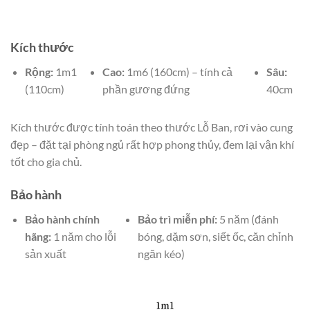
Kích thước
Rộng:
1m1
Cao:
1m6 (160cm) – tính cả
Sâu:
(110cm)
phần gương đứng
40cm
Kích thước được tính toán theo thước Lỗ Ban, rơi vào cung
đẹp – đặt tại phòng ngủ rất hợp phong thủy, đem lại vận khí
tốt cho gia chủ.
Bảo hành
Bảo hành chính
Bảo trì miễn phí:
5 năm (đánh
hãng:
1 năm cho lỗi
bóng, dặm sơn, siết ốc, căn chỉnh
sản xuất
ngăn kéo)