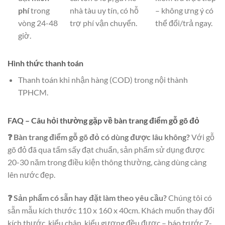
phí
trong
nhà tàu uy tín, có hỗ
– không ưng ý có
vòng 24-48
trợ phí vận chuyển.
thể đổi/trả ngay.
giờ.
Hình thức thanh toán
Thanh toán khi nhận hàng (COD) trong nội thành
TPHCM.
FAQ – Câu hỏi thường gặp về bàn trang điểm gỗ gõ đỏ
❓ Bàn trang điểm gỗ gõ đỏ có dùng được lâu không?
Với gỗ
gõ đỏ đã qua tẩm sấy đạt chuẩn, sản phẩm sử dụng được
20-30 năm trong điều kiện thông thường, càng dùng càng
lên nước đẹp.
❓ Sản phẩm có sẵn hay đặt làm theo yêu cầu?
Chúng tôi có
sẵn mẫu kích thước 110 x 160 x 40cm. Khách muốn thay đổi
kích thước, kiểu chân, kiểu gương đều được – báo trước 7-