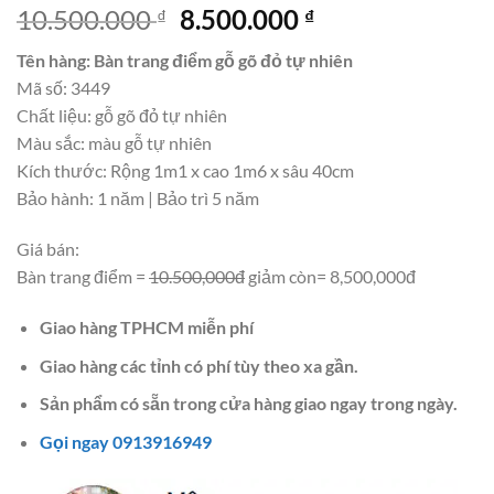
Giá
Giá
10.500.000
8.500.000
₫
₫
gốc
hiện
Tên hàng: Bàn trang điểm gỗ gõ đỏ tự nhiên
là:
tại
Mã số: 3449
10.500.000 ₫.
là:
Chất liệu: gỗ gõ đỏ tự nhiên
8.500.000 ₫.
Màu sắc: màu gỗ tự nhiên
Kích thước: Rộng 1m1 x cao 1m6 x sâu 40cm
Bảo hành: 1 năm | Bảo trì 5 năm
Giá bán:
Bàn trang điểm =
10.500,000đ
giảm còn= 8,500,000đ
Giao hàng TPHCM miễn phí
Giao hàng các tỉnh có phí tùy theo xa gần.
Sản phẩm có sẵn trong cửa hàng giao ngay trong ngày.
Gọi ngay 0913916949