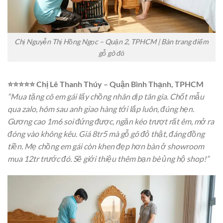
Chị Nguyễn Thị Hồng Ngọc – Quận 2, TPHCM | Bàn trang điểm
gỗ gõ đỏ
⭐⭐⭐⭐⭐ Chị Lê Thanh Thúy – Quận Bình Thạnh, TPHCM
“Mua tặng cô em gái lấy chồng nhân dịp tân gia. Chốt mẫu
qua zalo, hôm sau anh giao hàng tới lắp luôn, đúng hẹn.
Gương cao 1m6 soi đứng được, ngăn kéo trượt rất êm, mở ra
đóng vào không kêu. Giá 8tr5 mà gỗ gõ đỏ thật, đáng đồng
tiền. Mẹ chồng em gái còn khen đẹp hơn bàn ở showroom
mua 12tr trước đó. Sẽ giới thiệu thêm bạn bè ủng hộ shop!”