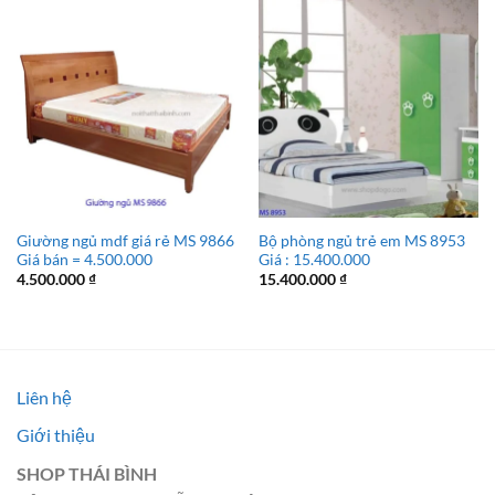
Giường ngủ mdf giá rẻ MS 9866
Bộ phòng ngủ trẻ em MS 8953
Giá bán = 4.500.000
Giá : 15.400.000
4.500.000
₫
15.400.000
₫
Liên hệ
Giới thiệu
SHOP THÁI BÌNH