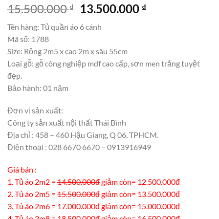
Giá
Giá
15.500.000
13.500.000
₫
₫
gốc
hiện
Tên hàng: Tủ quần áo 6 cánh
là:
tại
Mã số: 1788
15.500.000 ₫.
là:
Size: Rộng 2m5 x cao 2m x sâu 55cm
13.500.000 ₫.
Loại gỗ: gỗ công nghiệp mdf cao cấp, sơn men trắng tuyệt
đẹp.
Bảo hành: 01 năm
Đơn vị sản xuất:
Công ty sản xuất nội thất Thái Bình
Địa chỉ : 458 – 460 Hậu Giang, Q 06, TPHCM.
Điện thoại : 028 6670 6670 – 0913916949
Giá bán :
1. Tủ áo 2m2 =
14.500.000đ
giảm còn= 12.500.000đ
2. Tủ áo 2m5 =
15.500.000đ
giảm còn= 13.500.000đ
3. Tủ áo 2m6 =
17.000.000đ
giảm còn= 15.000.000đ
4. Tủ áo 2m8 =
18.500.000đ
giảm còn= 16.500.000đ