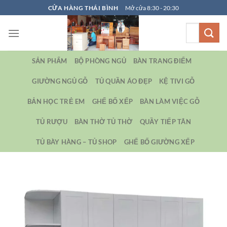
Bỏ
CỬA HÀNG THÁI BÌNH
Mở cửa 8:30 - 20:30
qua
Tìm
nội
kiếm:
dung
SẢN PHẨM
BỘ PHÒNG NGỦ
BÀN TRANG ĐIỂM
GIƯỜNG NGỦ GỖ
TỦ QUẦN ÁO ĐẸP
KỆ TIVI GỖ
BẢN HỌC TRẺ EM
GHẾ BỐ XẾP
BÀN LÀM VIỆC GỖ
TỦ RƯỢU
BÀN THỜ TỦ THỜ
QUẦY TIẾP TÂN
TỦ BÀY HÀNG – TỦ SHOP
GHẾ BỐ GIƯỜNG XẾP