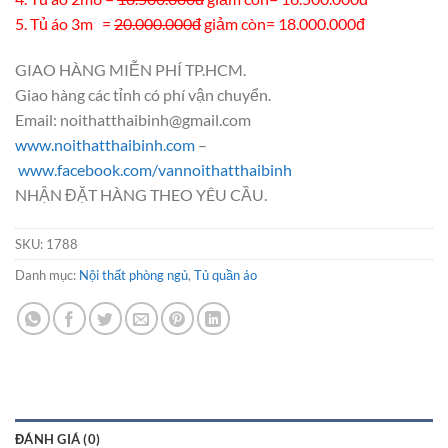
5. Tủ áo 3m =
20.000.000đ
giảm còn= 18.000.000đ
GIAO HÀNG MIỄN PHÍ TP.HCM.
Giao hàng các tỉnh có phí vận chuyển.
Email: noithatthaibinh@gmail.com
www.noithatthaibinh.com
–
www.facebook.com/vannoithatthaibinh
NHẬN ĐẶT HÀNG THEO YÊU CẦU.
SKU:
1788
Danh mục:
Nội thất phòng ngủ
,
Tủ quần áo
ĐÁNH GIÁ (0)