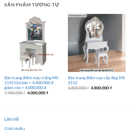
SẢN PHẨM TƯƠNG TỰ
Bàn trang điểm màu trắng MS
Bàn trang điểm cao cấp đẹp MS
1143 Giá bán = 4.400.000 đ
2512
giảm còn = 4.000.000 đ
Giá
Giá
6.800.000
₫
4.800.000
₫
gốc
hiện
Giá
Giá
4.400.000
₫
4.000.000
₫
là:
tại
gốc
hiện
6.800.000 ₫.
là:
là:
tại
4.800.000 
4.400.000 ₫.
là:
4.000.000 ₫.
Liên hệ
Giới thiệu