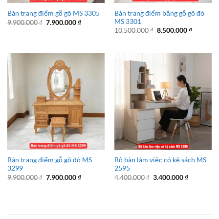
Bàn trang điểm bằng gỗ gõ đỏ
Bàn trang điểm gỗ gõ MS 3305
MS 3301
Giá
Giá
9.900.000
₫
7.900.000
₫
gốc
hiện
Giá
Giá
10.500.000
₫
8.500.000
₫
là:
tại
gốc
hiện
9.900.000 ₫.
là:
là:
tại
7.900.000 ₫.
10.500.000 ₫.
là:
8.500.00
Bàn trang điểm gỗ gõ đỏ MS
Bộ bàn làm việc có kệ sách MS
3299
2595
Giá
Giá
Giá
Giá
9.900.000
₫
7.900.000
₫
4.400.000
₫
3.400.000
₫
gốc
hiện
gốc
hiện
là:
tại
là:
tại
9.900.000 ₫.
là:
4.400.000 ₫.
là:
7.900.000 ₫.
3.400.000 