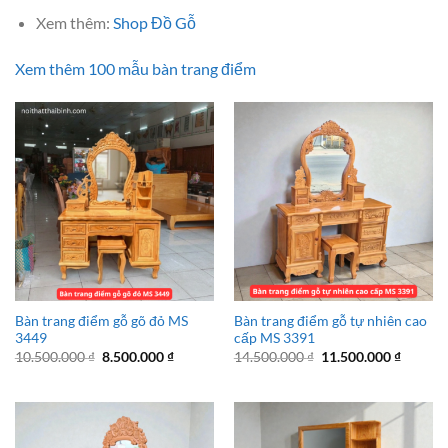
Xem thêm:
Shop Đồ Gỗ
Xem thêm 100 mẫu bàn trang điểm
Bàn trang điểm gỗ gõ đỏ MS
Bàn trang điểm gỗ tự nhiên cao
3449
cấp MS 3391
Giá
Giá
Giá
Giá
10.500.000
₫
8.500.000
₫
14.500.000
₫
11.500.000
₫
gốc
hiện
gốc
hiện
là:
tại
là:
tại
10.500.000 ₫.
là:
14.500.000 ₫.
là:
8.500.000 ₫.
11.500.