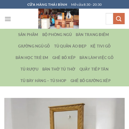
Bỏ
CỬA HÀNG THÁI BÌNH
Mở cửa 8:30 - 20:30
qua
Tìm
nội
kiếm:
dung
SẢN PHẨM
BỘ PHÒNG NGỦ
BÀN TRANG ĐIỂM
GIƯỜNG NGỦ GỖ
TỦ QUẦN ÁO ĐẸP
KỆ TIVI GỖ
BẢN HỌC TRẺ EM
GHẾ BỐ XẾP
BÀN LÀM VIỆC GỖ
TỦ RƯỢU
BÀN THỜ TỦ THỜ
QUẦY TIẾP TÂN
TỦ BÀY HÀNG – TỦ SHOP
GHẾ BỐ GIƯỜNG XẾP