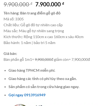
Giá
Giá
9.900.000
7.900.000
₫
₫
gốc
hiện
Tên hàng: Bàn trang điểm gỗ gõ đỏ
là:
tại
Mã số: 3305
9.900.000 ₫.
là:
Chất liệu: Gỗ gõ đỏ tự nhiên cao cấp
7.900.000 ₫.
Màu sắc: Màu gỗ tự nhiên sang trọng
Kích thước: Rộng 110cm x cao 160cm x sâu 40cm
Bảo hành: 1 năm | bảo trì 5 năm
Giá bán:
Bàn phấn gỗ 1m1=
9,900,000
đ giảm còn= 7,900,000đ
Giao hàng TPHCM miễn phí.
Giao hàng các tỉnh có phí tùy theo xa gần.
Sản phẩm có sẵn trong cửa hàng giao ngay.
Gọi ngay 0913916949