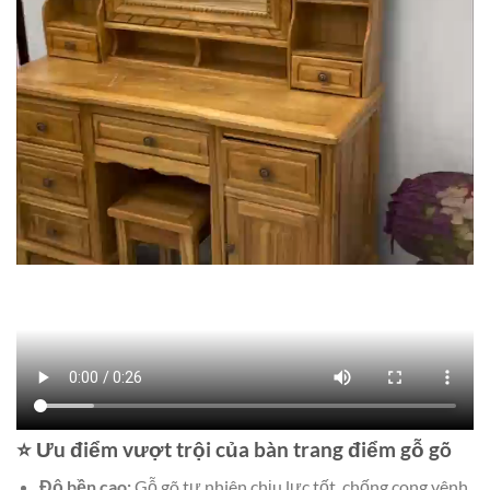
⭐ Ưu điểm vượt trội của bàn trang điểm gỗ gõ
Độ bền cao:
Gỗ gõ tự nhiên chịu lực tốt, chống cong vênh