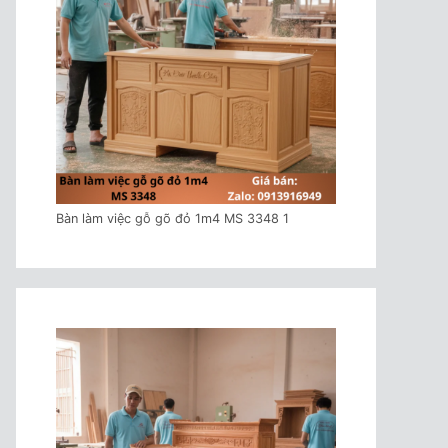
Bàn làm việc gỗ gõ đỏ 1m4 MS 3348 1