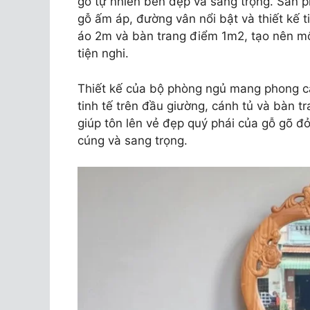
gỗ tự nhiên bền đẹp và sang trọng. Sản 
gỗ ấm áp, đường vân nổi bật và thiết kế
áo 2m và bàn trang điểm 1m2, tạo nên m
tiện nghi.
Thiết kế của bộ phòng ngủ mang phong cá
tinh tế trên đầu giường, cánh tủ và bàn t
giúp tôn lên vẻ đẹp quý phái của gỗ gõ đ
cúng và sang trọng.