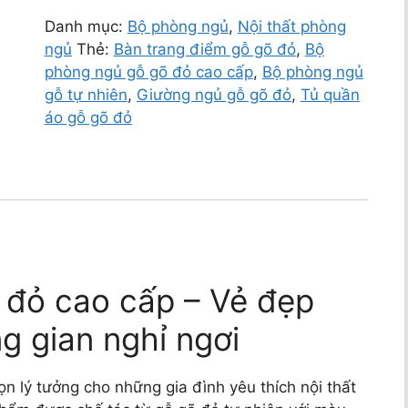
Danh mục:
Bộ phòng ngủ
,
Nội thất phòng
ngủ
Thẻ:
Bàn trang điểm gỗ gõ đỏ
,
Bộ
phòng ngủ gỗ gõ đỏ cao cấp
,
Bộ phòng ngủ
gỗ tự nhiên
,
Giường ngủ gỗ gõ đỏ
,
Tủ quần
áo gỗ gõ đỏ
 đỏ cao cấp – Vẻ đẹp
g gian nghỉ ngơi
ọn lý tưởng cho những gia đình yêu thích nội thất