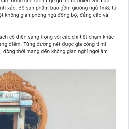
phẩm được chế tác từ gỗ gõ đỏ tự nhiên với màu
 tinh xảo. Bộ sản phẩm bao gồm giường ngủ 1m8, tủ
ột không gian phòng ngủ đồng bộ, đẳng cấp và
ch cổ điển sang trọng với các chi tiết chạm khắc
rang điểm. Từng đường nét được gia công tỉ mỉ
ỏ, đồng thời mang đến không gian nghỉ ngơi ấm