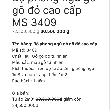
gõ đỏ cao cấp
MS 3409
Giá
Giá
72.500.000
₫
60.500.000
₫
gốc
hiện
là:
tại
Tên hàng: Bộ phòng ngủ gỗ gõ đỏ cao cấp
72.500.000 ₫.
là:
Mã số: 3409
60.500.000 ₫.
Chất liệu: Gỗ gõ đỏ tự nhiên
Màu sắc: màu gỗ tự nhiên
Kích thước: Trọn bộ tủ áo 2m, giường ngủ
1m8 và bàn trang điểm 1m2
Bảo hành: 1 năm
Giá bán:
Tủ áo 2m0:
39,500,000đ
giảm còn=
34,500.000đ