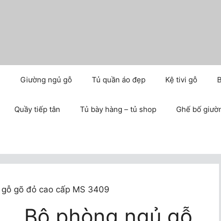
m
Giường ngủ gỗ
Tủ quần áo đẹp
Kệ tivi gỗ
B
Quầy tiếp tân
Tủ bày hàng – tủ shop
Ghế bố giườ
 gỗ gõ đỏ cao cấp MS 3409
Bộ phòng ngủ gỗ