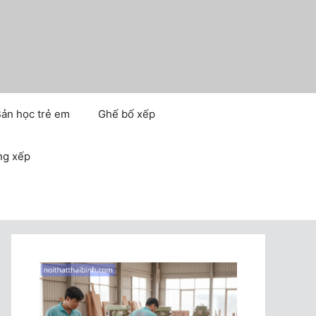
ản học trẻ em
Ghế bố xếp
ng xếp