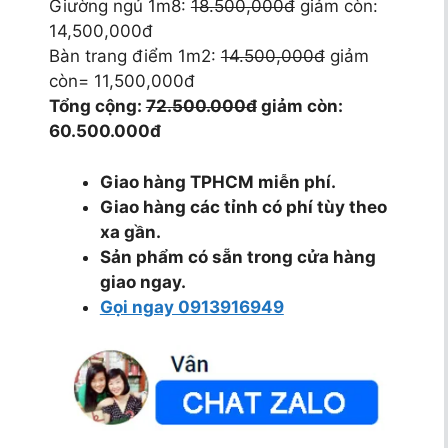
Giường ngủ 1m8:
18.500,000đ
giảm còn:
14,500,000đ
Bàn trang điểm 1m2:
14.500,000đ
giảm
còn= 11,500,000đ
Tổng cộng:
72.500.000đ
giảm còn:
60.500.000đ
Giao hàng TPHCM miễn phí.
Giao hàng các tỉnh có phí tùy theo
xa gần.
Sản phẩm có sẵn trong cửa hàng
giao ngay.
Gọi ngay 0913916949