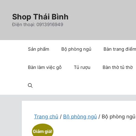
Chuyển
đến
Shop Thái Bình
nội
Điện thoại: 0913916949
dung
Sản phẩm
Bộ phòng ngủ
Bàn trang điể
Bàn làm việc gỗ
Tủ rượu
Bàn thờ tủ thờ
Trang chủ
/
Bộ phòng ngủ
/ Bộ phòng ngủ
Giảm giá!