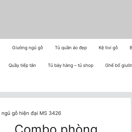
m
Giường ngủ gỗ
Tủ quần áo đẹp
Kệ tivi gỗ
B
Quầy tiếp tân
Tủ bày hàng – tủ shop
Ghế bố giườ
ngủ gỗ hiện đại MS 3426
Combo phòng