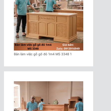
Bàn làm việc gỗ gõ đỏ 1m4 MS 3348 1