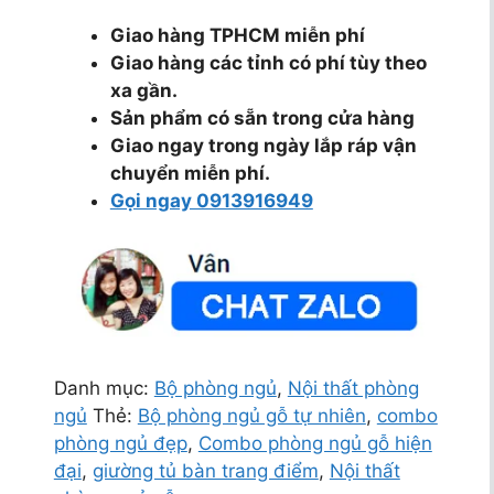
Giao hàng TPHCM miễn phí
Giao hàng các tỉnh có phí tùy theo
xa gần.
Sản phẩm có sẵn trong cửa hàng
Giao ngay trong ngày lắp ráp vận
chuyển miễn phí.
Gọi ngay 0913916949
Danh mục:
Bộ phòng ngủ
,
Nội thất phòng
ngủ
Thẻ:
Bộ phòng ngủ gỗ tự nhiên
,
combo
phòng ngủ đẹp
,
Combo phòng ngủ gỗ hiện
đại
,
giường tủ bàn trang điểm
,
Nội thất