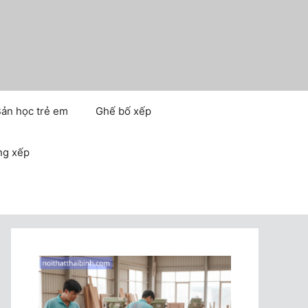
ản học trẻ em
Ghế bố xếp
ng xếp