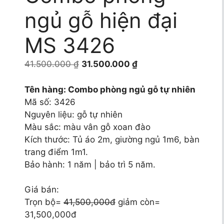
ngủ gỗ hiện đại
MS 3426
Giá
Giá
41.500.000
₫
31.500.000
₫
gốc
hiện
là:
tại
Tên hàng: Combo phòng ngủ gỗ tự nhiên
41.500.000 ₫.
là:
Mã số: 3426
31.500.000 ₫.
Nguyên liệu: gỗ tự nhiên
Màu sắc: màu vân gỗ xoan đào
Kích thước: Tủ áo 2m, giường ngủ 1m6, bàn
trang điểm 1m1.
Bảo hành: 1 năm | bảo trì 5 năm.
Giá bán:
Trọn bộ=
41,500,000đ
giảm còn=
31,500,000đ