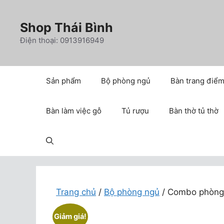
Chuyển
đến
Shop Thái Bình
nội
Điện thoại: 0913916949
dung
Sản phẩm
Bộ phòng ngủ
Bàn trang điể
Bàn làm việc gỗ
Tủ rượu
Bàn thờ tủ thờ
Trang chủ
/
Bộ phòng ngủ
/ Combo phòng 
Giảm giá!