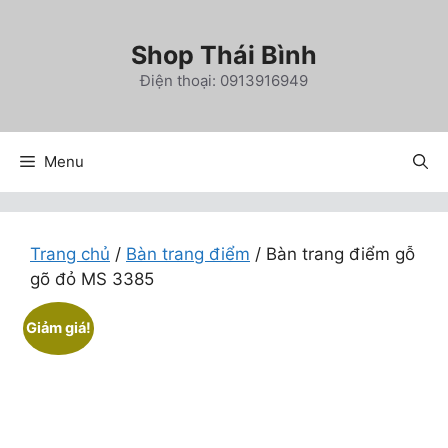
Chuyển
đến
Shop Thái Bình
nội
Điện thoại: 0913916949
dung
Menu
Trang chủ
/
Bàn trang điểm
/ Bàn trang điểm gỗ
gõ đỏ MS 3385
Giảm giá!