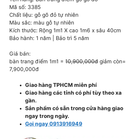
10.900.000 ₫.
là:
Mã số: 3385
7.900.000 ₫.
Chất liệu: gỗ gõ đỏ tự nhiên
Màu sắc: màu gỗ tự nhiên
Kích thước: Rộng 1m1 X cao 1m6 x sâu 40cm
Bảo hành: 1 năm | Bảo trì 5 năm
Giá bán:
bàn trang điểm 1m1 =
10,900,000đ
giảm còn=
7,900,000đ
Giao hàng TPHCM miễn phí
Giao hàng các tỉnh có phí tùy theo xa
gần.
Sản phẩm có sẵn trong cửa hàng giao
ngay trong ngày.
Gọi ngay 0913916949