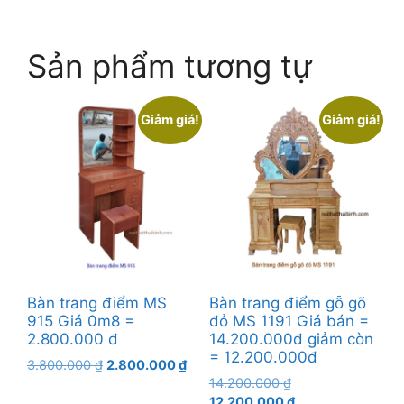
Sản phẩm tương tự
Giảm giá!
Giảm giá!
Bàn trang điểm MS
Bàn trang điểm gỗ gõ
915 Giá 0m8 =
đỏ MS 1191 Giá bán =
2.800.000 đ
14.200.000đ giảm còn
= 12.200.000đ
Giá
Giá
3.800.000
₫
2.800.000
₫
Giá
gốc
hiện
14.200.000
₫
gốc
Giá
là:
tại
12.200.000
₫