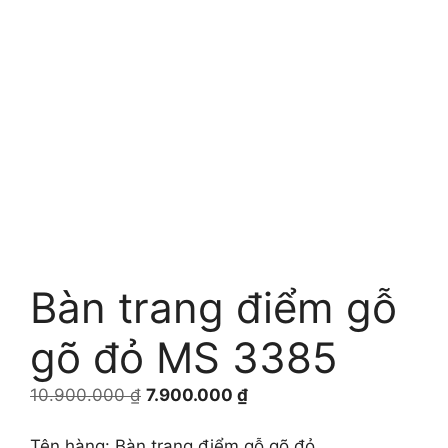
Bàn trang điểm gỗ
gõ đỏ MS 3385
Giá
Giá
10.900.000
₫
7.900.000
₫
gốc
hiện
là:
tại
Tên hàng: Bàn trang điểm gỗ gõ đỏ