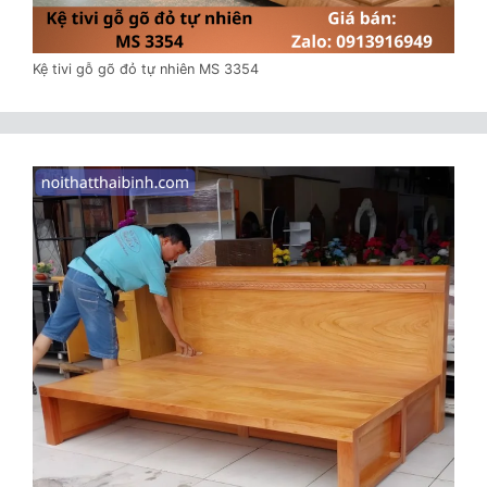
Kệ tivi gỗ gõ đỏ tự nhiên MS 3354