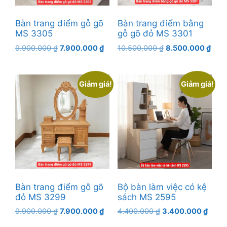
Bàn trang điểm gỗ gõ
Bàn trang điểm bằng
MS 3305
gỗ gõ đỏ MS 3301
Giá
Giá
Giá
Giá
9.900.000
₫
7.900.000
₫
10.500.000
₫
8.500.000
₫
gốc
hiện
gốc
hiện
là:
tại
là:
tại
9.900.000 ₫.
là:
10.500.000 ₫.
là:
Giảm giá!
Giảm giá!
7.900.000 ₫.
8.50
Bàn trang điểm gỗ gõ
Bộ bàn làm việc có kệ
đỏ MS 3299
sách MS 2595
Giá
Giá
Giá
Giá
9.900.000
₫
7.900.000
₫
4.400.000
₫
3.400.000
₫
gốc
hiện
gốc
hiện