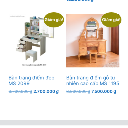
là:
hiện
3.800.000 ₫.
là:
14.200.000 ₫.
tại
2.800.000 ₫.
là:
Giảm giá!
Giảm giá!
12.200.000 ₫.
Bàn trang điểm đẹp
Bàn trang điểm gỗ tự
MS 2099
nhiên cao cấp MS 1195
Giá
Giá
Giá
Giá
3.700.000
₫
2.700.000
₫
8.500.000
₫
7.500.000
₫
gốc
hiện
gốc
hiện
là:
tại
là:
tại
3.700.000 ₫.
là:
8.500.000 ₫.
là:
2.700.000 ₫.
7.500.