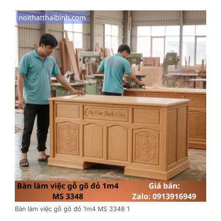
Bàn làm việc gỗ gõ đỏ 1m4 MS 3348 1