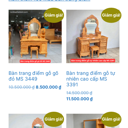
Giảm giá!
Giảm giá!
Bàn trang điểm gỗ gõ
Bàn trang điểm gỗ tự
đỏ MS 3449
nhiên cao cấp MS
3391
Giá
Giá
10.500.000
₫
8.500.000
₫
Giá
gốc
hiện
14.500.000
₫
gốc
Giá
là:
tại
11.500.000
₫
là:
hiện
10.500.000 ₫.
là:
14.500.000 ₫.
tại
8.500.000 ₫.
là:
Giảm giá!
Giảm giá!
11.500.000 ₫.