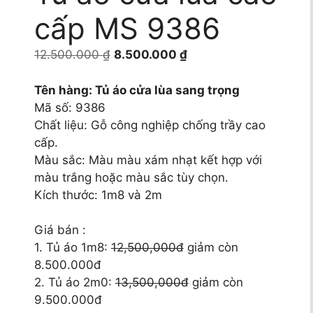
cấp MS 9386
Giá
Giá
12.500.000
₫
8.500.000
₫
gốc
hiện
là:
tại
Tên hàng: Tủ áo cửa lùa sang trọng
12.500.000 ₫.
là:
Mã số: 9386
8.500.000 ₫.
Chất liệu: Gỗ công nghiệp chống trầy cao
cấp.
Màu sắc: Màu màu xám nhạt kết hợp với
màu trắng hoặc màu sắc tùy chọn.
Kích thước: 1m8 và 2m
Giá bán :
1. Tủ áo 1m8:
12,500,000đ
giảm còn
8.500.000đ
2. Tủ áo 2m0:
13,500,000đ
giảm còn
9.500.000đ