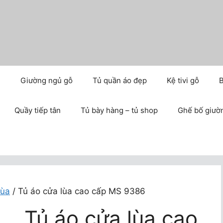
m
Giường ngủ gỗ
Tủ quần áo đẹp
Kệ tivi gỗ
B
Quầy tiếp tân
Tủ bày hàng – tủ shop
Ghế bố giườ
lùa
/ Tủ áo cửa lùa cao cấp MS 9386
Tủ áo cửa lùa cao