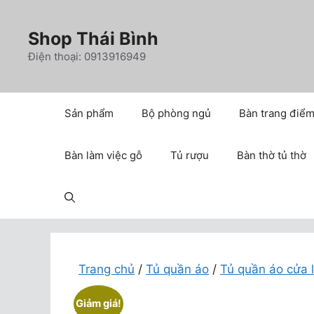
Chuyển
đến
Shop Thái Bình
nội
Điện thoại: 0913916949
dung
Sản phẩm
Bộ phòng ngủ
Bàn trang điể
Bàn làm việc gỗ
Tủ rượu
Bàn thờ tủ thờ
Trang chủ
/
Tủ quần áo
/
Tủ quần áo cửa 
Giảm giá!