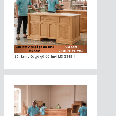
Bàn làm việc gỗ gõ đỏ 1m4 MS 3348 1