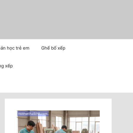
ản học trẻ em
Ghế bố xếp
ng xếp