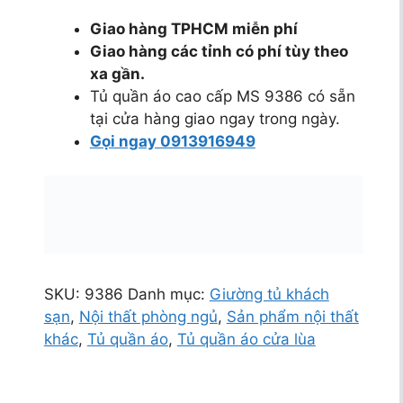
Giao hàng TPHCM miễn phí
Giao hàng các tỉnh có phí tùy theo
xa gần.
Tủ quần áo cao cấp MS 9386 có sẵn
tại cửa hàng giao ngay trong ngày.
Gọi ngay 0913916949
SKU:
9386
Danh mục:
Giường tủ khách
sạn
,
Nội thất phòng ngủ
,
Sản phẩm nội thất
khác
,
Tủ quần áo
,
Tủ quần áo cửa lùa