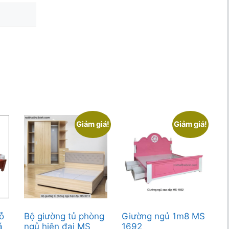
Giảm giá!
Giảm giá!
ỗ
Bộ giường tủ phòng
Giường ngủ 1m8 MS
á
ngủ hiện đại MS
1692