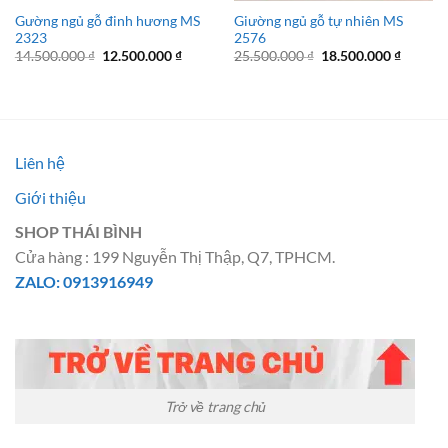
Gường ngủ gỗ đinh hương MS
Giường ngủ gỗ tự nhiên MS
2323
2576
Giá
Giá
Giá
Giá
14.500.000
₫
12.500.000
₫
25.500.000
₫
18.500.000
₫
gốc
hiện
gốc
hiện
là:
tại
là:
tại
14.500.000 ₫.
là:
25.500.000 ₫.
là:
12.500.000 ₫.
18.500.
Liên hệ
Giới thiệu
SHOP THÁI BÌNH
Cửa hàng : 199 Nguyễn Thị Thập, Q7, TPHCM.
ZALO: 0913916949
Trở về trang chủ