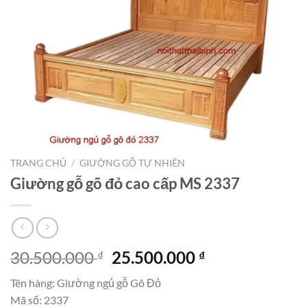
TRANG CHỦ
/
GIƯỜNG GỖ TỰ NHIÊN
Giường gỗ gõ đỏ cao cấp MS 2337
Giá
Giá
30.500.000
25.500.000
₫
₫
gốc
hiện
Tên hàng: Giường ngủ gỗ Gõ Đỏ
là:
tại
Mã số: 2337
30.500.000 ₫.
là: