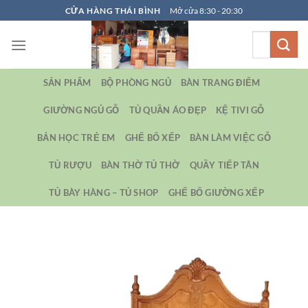
Bỏ
CỬA HÀNG THÁI BÌNH
Mở cửa 8:30 - 20:30
qua
Tìm
nội
kiếm:
dung
SẢN PHẨM
BỘ PHÒNG NGỦ
BÀN TRANG ĐIỂM
GIƯỜNG NGỦ GỖ
TỦ QUẦN ÁO ĐẸP
KỆ TIVI GỖ
BẢN HỌC TRẺ EM
GHẾ BỐ XẾP
BÀN LÀM VIỆC GỖ
TỦ RƯỢU
BÀN THỜ TỦ THỜ
QUẦY TIẾP TÂN
TỦ BÀY HÀNG – TỦ SHOP
GHẾ BỐ GIƯỜNG XẾP