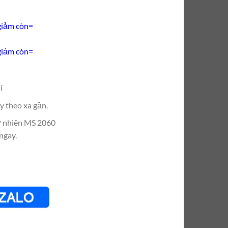
iảm còn=
iảm còn=
í
y theo xa gần.
ự nhiên MS 2060
ngay.