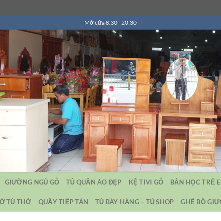
Mở cửa 8:30 - 20:30
GIƯỜNG NGỦ GỖ
TỦ QUẦN ÁO ĐẸP
KỆ TIVI GỖ
BẢN HỌC TRẺ 
Ờ TỦ THỜ
QUẦY TIẾP TÂN
TỦ BÀY HÀNG – TỦ SHOP
GHẾ BỐ GI