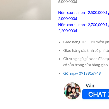
6,000.000đ
Nệm cao su non=
2,500,000đ
g
2,000,000đ
Nệm cao su non=
2,700,000đ
g
2,200,000đ
Giao hàng TPHCM miễn ph
Giao hàng các tỉnh có phí tù
Giường ngủ gỗ xoan đào t
có sẵn trong cửa hàng giao 
Gọi ngay 0913916949