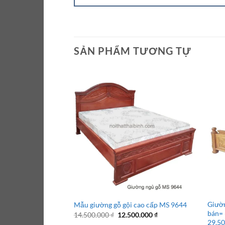
SẢN PHẨM TƯƠNG TỰ
Giườn
Mẫu giường gỗ gội cao cấp MS 9644
bán= 
Giá
Giá
14.500.000
₫
12.500.000
₫
gốc
hiện
29,5