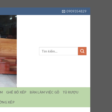
0909354829
Tìm
kiếm:
EM
GHẾ BỐ XẾP
BÀN LÀM VIỆC GỖ
TỦ RƯỢU
ƯỜNG XẾP