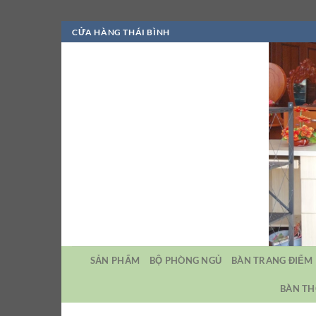
Bỏ
CỬA HÀNG THÁI BÌNH
qua
nội
dung
SẢN PHẨM
BỘ PHÒNG NGỦ
BÀN TRANG ĐIỂM
BÀN TH