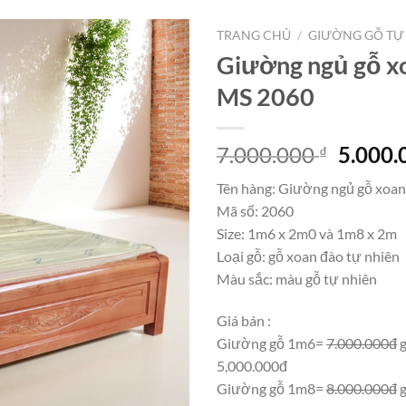
TRANG CHỦ
/
GIƯỜNG GỖ TỰ
Giường ngủ gỗ x
MS 2060
Giá
7.000.000
5.000
₫
gốc
Tên hàng: Giường ngủ gỗ xoan
là:
Mã số: 2060
7.000.
Size: 1m6 x 2m0 và 1m8 x 2m
Loại gỗ: gỗ xoan đào tự nhiên
Màu sắc: màu gỗ tự nhiên
Giá bán :
Giường gỗ 1m6=
7.000.000đ
g
5,000.000đ
Giường gỗ 1m8=
8.000.000đ
g