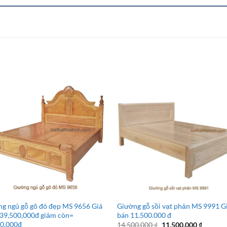
g ngủ gỗ gõ đỏ đẹp MS 9656 Giá
Giường gỗ sồi vạt phản MS 9991 G
39,500,000đ giảm còn=
bán 11.500.000 đ
00,000đ
Giá
Giá
14.500.000
₫
11.500.000
₫