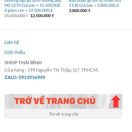
Giường ngủ gỗ đinh hương đẹp
Bàn phấn gỗ sồi tự nhiên MS
MS 1270 Giá bán = 15.500.000
1130 Giá bán = 3.800.000 đ
đ giảm còn = 12.500.000 đ
3.800.000
₫
Giá
Giá
15.500.000
₫
12.500.000
₫
gốc
hiện
là:
tại
15.500.000 ₫.
là:
12.500.000 ₫.
Liên hệ
Giới thiệu
SHOP THÁI BÌNH
Cửa hàng : 199 Nguyễn Thị Thập, Q7, TPHCM.
ZALO: 0913916949
Trở về trang chủ