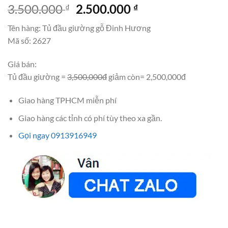
Giá
Giá
3.500.000
2.500.000
₫
₫
gốc
hiện
Tên hàng: Tủ đầu giường gỗ Đinh Hương
là:
tại
Mã số: 2627
3.500.000 ₫.
là:
2.500.000 ₫.
Giá bán:
Tủ đầu giường =
3,500,000đ
giảm còn= 2,500,000đ
Giao hàng TPHCM miễn phí
Giao hàng các tỉnh có phí tùy theo xa gần.
Gọi ngay 0913916949