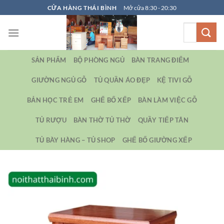
Bỏ
CỬA HÀNG THÁI BÌNH
Mở cửa 8:30 - 20:30
qua
Tìm
nội
kiếm:
dung
SẢN PHẨM
BỘ PHÒNG NGỦ
BÀN TRANG ĐIỂM
GIƯỜNG NGỦ GỖ
TỦ QUẦN ÁO ĐẸP
KỆ TIVI GỖ
BẢN HỌC TRẺ EM
GHẾ BỐ XẾP
BÀN LÀM VIỆC GỖ
TỦ RƯỢU
BÀN THỜ TỦ THỜ
QUẦY TIẾP TÂN
TỦ BÀY HÀNG – TỦ SHOP
GHẾ BỐ GIƯỜNG XẾP