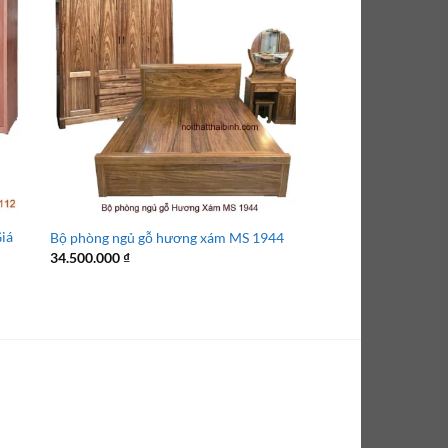
iá
Bộ phòng ngủ gỗ hương xám MS 1944
Bộ phòng ngủ đẹp gi
Giá
34.500.000
₫
20.700.000
₫
16.600
gốc
là:
20.700.