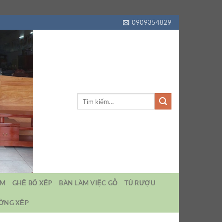
0909354829
Tìm
kiếm:
EM
GHẾ BỐ XẾP
BÀN LÀM VIỆC GỖ
TỦ RƯỢU
ƯỜNG XẾP