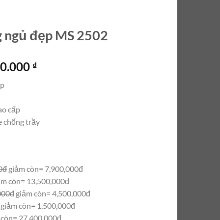
Ủ
g ngủ đẹp MS 2502
Giá
00.000
₫
hiện
ấp
tại
0.000 ₫.
là:
ao cấp
27.400.000 ₫.
 chống trầy
0đ
giảm còn= 7,900,000đ
ảm còn= 13,500,000đ
000đ
giảm còn= 4,500,000đ
giảm còn= 1,500,000đ
 còn= 27,400,000đ