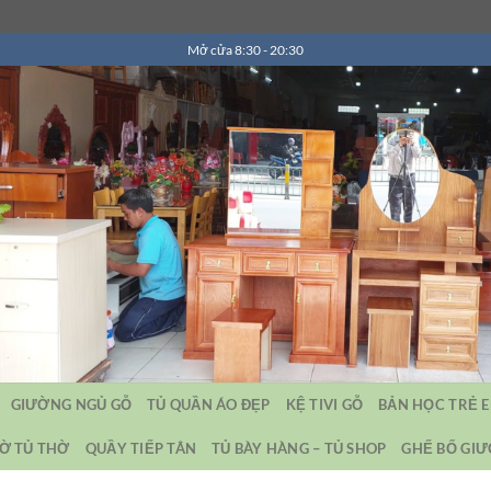
Mở cửa 8:30 - 20:30
GIƯỜNG NGỦ GỖ
TỦ QUẦN ÁO ĐẸP
KỆ TIVI GỖ
BẢN HỌC TRẺ 
Ờ TỦ THỜ
QUẦY TIẾP TÂN
TỦ BÀY HÀNG – TỦ SHOP
GHẾ BỐ GI