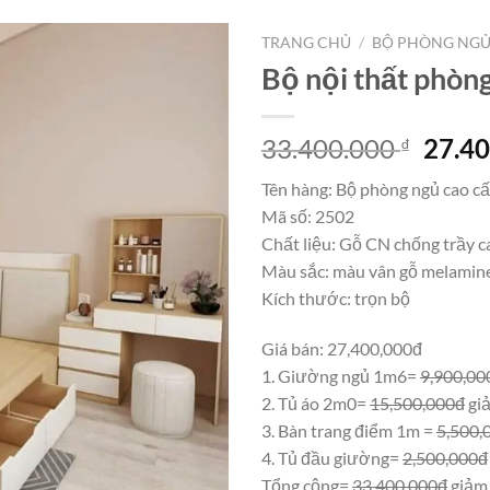
TRANG CHỦ
/
BỘ PHÒNG NG
Bộ nội thất phòn
Giá
33.400.000
27.4
₫
gốc
Tên hàng: Bộ phòng ngủ cao c
là:
Mã số: 2502
33.40
Chất liệu: Gỗ CN chống trầy c
Màu sắc: màu vân gỗ melamine
Kích thước: trọn bộ
Giá bán: 27,400,000đ
1. Giường ngủ 1m6=
9,900,00
2. Tủ áo 2m0=
15,500,000đ
gi
3. Bàn trang điểm 1m =
5,500,
4. Tủ đầu giường=
2,500,000đ
Tổng cộng=
33,400,000đ
giảm