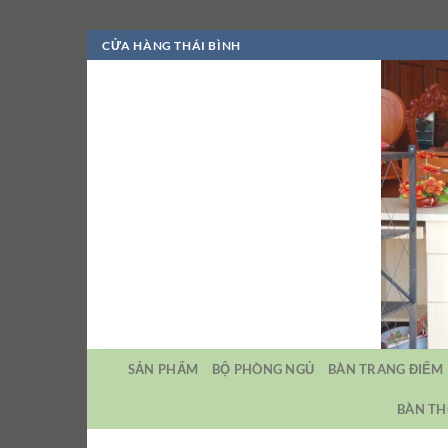
Bỏ
CỬA HÀNG THÁI BÌNH
qua
nội
dung
SẢN PHẨM
BỘ PHÒNG NGỦ
BÀN TRANG ĐIỂM
BÀN TH