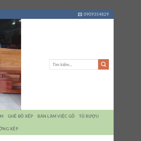
0909354829
Tìm
kiếm:
EM
GHẾ BỐ XẾP
BÀN LÀM VIỆC GỖ
TỦ RƯỢU
ƯỜNG XẾP