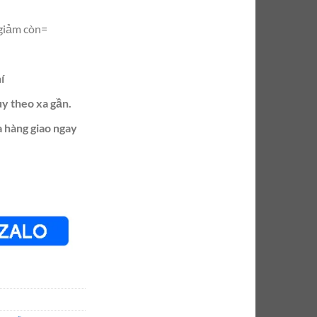
giảm còn=
í
ùy theo xa gần.
 hàng giao ngay