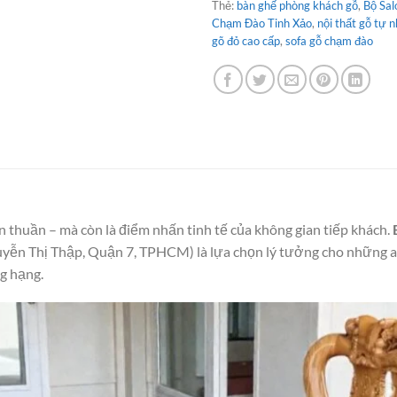
Thẻ:
bàn ghế phòng khách gỗ
,
Bộ Sal
Chạm Đào Tinh Xảo
,
nội thất gỗ tự 
gõ đỏ cao cấp
,
sofa gỗ chạm đào
ơn thuần – mà còn là điểm nhấn tinh tế của không gian tiếp khách.
ễn Thị Thập, Quận 7, TPHCM) là lựa chọn lý tưởng cho những ai
g hạng.