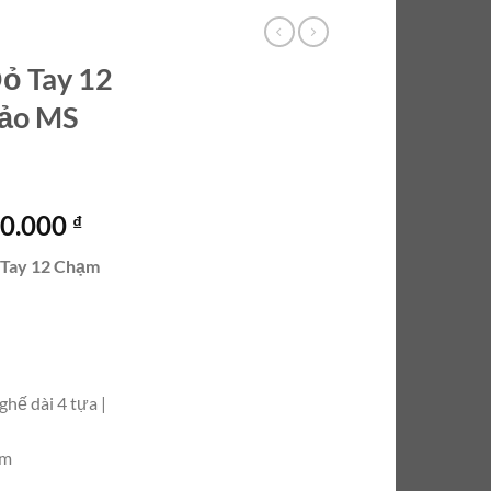
ỏ Tay 12
Xảo MS
Giá
00.000
₫
hiện
 Tay 12 Chạm
tại
0.000 ₫.
là:
75.500.000 ₫.
ghế dài 4 tựa |
ăm