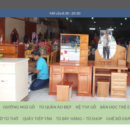
Mở cửa 8:30 - 20:30
GIƯỜNG NGỦ GỖ
TỦ QUẦN ÁO ĐẸP
KỆ TIVI GỖ
BẢN HỌC TRẺ 
Ờ TỦ THỜ
QUẦY TIẾP TÂN
TỦ BÀY HÀNG – TỦ SHOP
GHẾ BỐ GI