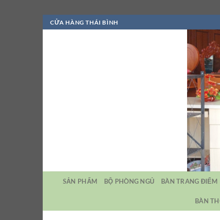
Bỏ
CỬA HÀNG THÁI BÌNH
qua
nội
dung
SẢN PHẨM
BỘ PHÒNG NGỦ
BÀN TRANG ĐIỂM
BÀN TH