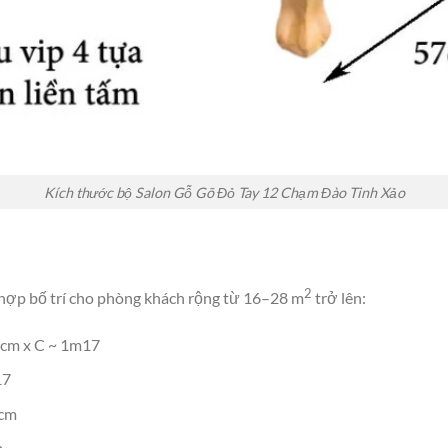
Kích thước bộ Salon Gỗ Gõ Đỏ Tay 12 Chạm Đào Tinh Xảo
2
ù hợp bố trí cho phòng khách rộng từ 16–28 m
trở lên:
3cm x C ~ 1m17
17
3cm
m