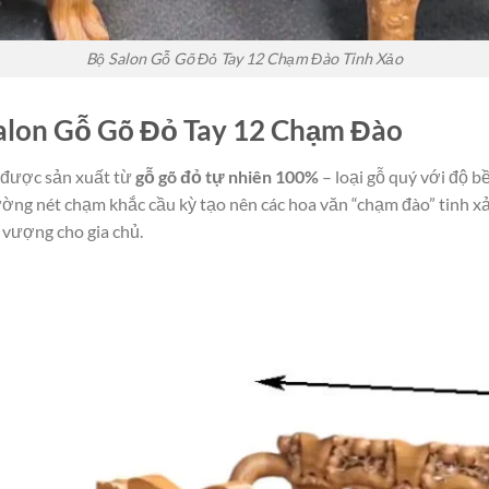
Bộ Salon Gỗ Gõ Đỏ Tay 12 Chạm Đào Tinh Xảo
Salon Gỗ Gõ Đỏ Tay 12 Chạm Đào
, được sản xuất từ
gỗ gõ đỏ tự nhiên 100%
– loại gỗ quý với độ bề
đường nét chạm khắc cầu kỳ tạo nên các hoa văn “chạm đào” tinh 
h vượng cho gia chủ.