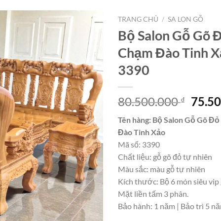
TRANG CHỦ
/
SA LON GỖ
Bộ Salon Gỗ Gõ Đ
Chạm Đào Tinh 
3390
Giá
80.500.000
75.5
₫
gốc
Tên hàng: Bộ Salon Gỗ Gõ Đỏ
là:
Đào Tinh Xảo
80.50
Mã số: 3390
Chất liệu: gỗ gõ đỏ tự nhiên
Màu sắc: màu gỗ tự nhiên
Kích thước: Bộ 6 món siêu vip 
Mặt liền tấm 3 phân.
Bảo hành: 1 năm | Bảo trì 5 n