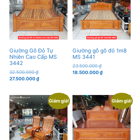
Giường Gõ Đỏ Tự
Giường gỗ gõ đỏ 1m8
Nhiên Cao Cấp MS
MS 3441
3442
Giá
23.500.000
₫
Giá
32.500.000
₫
gốc
Giá
18.500.000
₫
gốc
Giá
27.500.000
₫
là:
hiện
là:
hiện
23.500.000 ₫.
tại
32.500.000 ₫.
tại
là:
là:
18.500.000 ₫.
Giảm giá!
Giảm giá!
27.500.000 ₫.