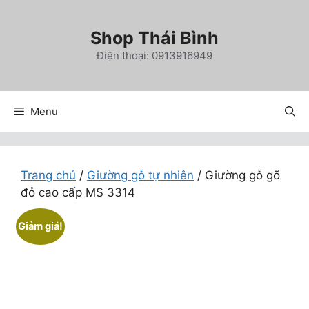
Chuyển
đến
Shop Thái Bình
nội
Điện thoại: 0913916949
dung
Menu
Trang chủ
/
Giường gỗ tự nhiên
/ Giường gỗ gõ
đỏ cao cấp MS 3314
Giảm giá!