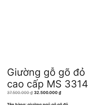
Giường gỗ gõ đỏ
cao cấp MS 3314
Giá
Giá
37.500.000
₫
32.500.000
₫
gốc
hiện
là:
tại
Tên hàng: giường ngủ gỗ gõ đỏ