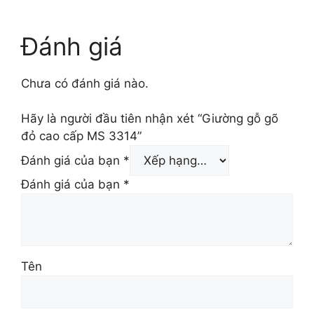
4.800.000 ₫.
là:
26.500.000 ₫.
Đánh giá
Chưa có đánh giá nào.
Hãy là người đầu tiên nhận xét “Giường gỗ gõ
đỏ cao cấp MS 3314”
Đánh giá của bạn
*
Đánh giá của bạn
*
Tên