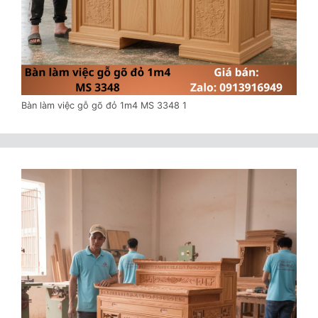
Bàn làm việc gỗ gõ đỏ 1m4 MS 3348 1