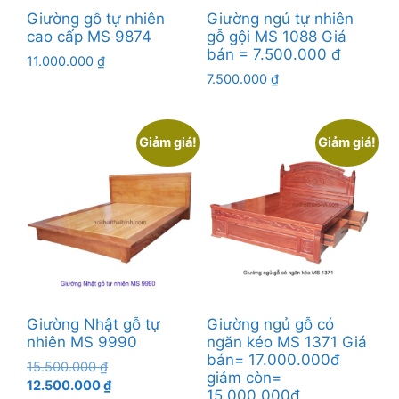
Giường gỗ tự nhiên
Giường ngủ tự nhiên
cao cấp MS 9874
gỗ gội MS 1088 Giá
bán = 7.500.000 đ
11.000.000
₫
7.500.000
₫
Giảm giá!
Giảm giá!
Giường Nhật gỗ tự
Giường ngủ gỗ có
nhiên MS 9990
ngăn kéo MS 1371 Giá
bán= 17.000.000đ
Giá
15.500.000
₫
giảm còn=
gốc
Giá
12.500.000
₫
15.000.000đ