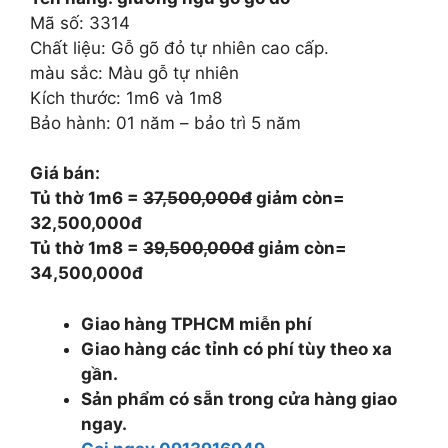
37.500.000 ₫.
là:
Mã số: 3314
32.500.000 ₫.
Chất liệu: Gỗ gõ đỏ tự nhiên cao cấp.
màu sắc: Màu gỗ tự nhiên
Kích thước: 1m6 và 1m8
Bảo hành: 01 năm – bảo trì 5 năm
Giá bán:
Tủ thờ 1m6 =
37,500,000đ
giảm còn=
32,500,000đ
Tủ thờ 1m8 =
39,500,000đ
giảm còn=
34,500,000đ
Giao hàng TPHCM miễn phí
Giao hàng các tỉnh có phí tùy theo xa
gần.
Sản phẩm có sẵn trong cửa hàng giao
ngay.