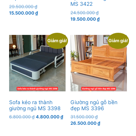
MS 3422
Giá
29.500.000
₫
Giá
gốc
Giá
24.500.000
₫
15.500.000
₫
gốc
Giá
là:
hiện
19.500.000
₫
là:
hiện
29.500.000 ₫.
tại
24.500.000 ₫.
tại
là:
là:
15.500.000 ₫.
Giảm giá!
Giảm giá!
19.500.000 ₫.
Sofa kéo ra thành
Giường ngủ gỗ bền
giường ngủ MS 3398
đẹp MS 3396
Giá
Giá
Giá
6.800.000
₫
4.800.000
₫
31.500.000
₫
gốc
hiện
gốc
Giá
26.500.000
₫
là:
tại
là:
hiện
6.800.000 ₫.
là:
31.500.000 ₫.
tại