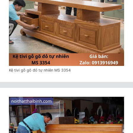
Kệ tivi gỗ gõ đỏ tự nhiên MS 3354