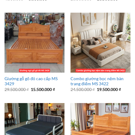
gốc
hiện
gốc
hiện
là:
tại
là:
tại
4.500.000 ₫.
là:
20.500.000 ₫.
là:
3.000.000 ₫.
16.500.
Giường gỗ gõ đỏ cao cấp MS
Combo giường bọc nệm bàn
3429
trang điểm MS 3422
Giá
Giá
Giá
Giá
29.500.000
₫
15.500.000
₫
24.500.000
₫
19.500.000
₫
gốc
hiện
gốc
hiện
là:
tại
là:
tại
29.500.000 ₫.
là:
24.500.000 ₫.
là:
15.500.000 ₫.
19.500.