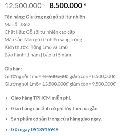
Giá
Giá
12.500.000
8.500.000
₫
₫
gốc
hiện
Tên hàng: Giường ngủ gỗ sồi tự nhiên
là:
tại
Mã số: 3362
12.500.000 ₫.
là:
Chất liệu: Gỗ sồi tự nhiên cao cấp
8.500.000 ₫.
Màu sắc: Màu gỗ tự nhiên sang trọng
Kích thước: Rộng 1m6 và 1m8
Bảo hành: 1 năm | bảo trì 5 năm
Giá bán:
Giường sồi 1m6=
12,500,000
đ giảm còn= 8,500,000đ
Giường sồi 1m8=
13,500,000
đ giảm còn= 9,500,000đ
Giao hàng TPHCM miễn phí.
Giao hàng các tỉnh có phí tùy theo xa gần.
Sản phẩm có sẵn trong cửa hàng giao ngay.
Gọi ngay 0913916949