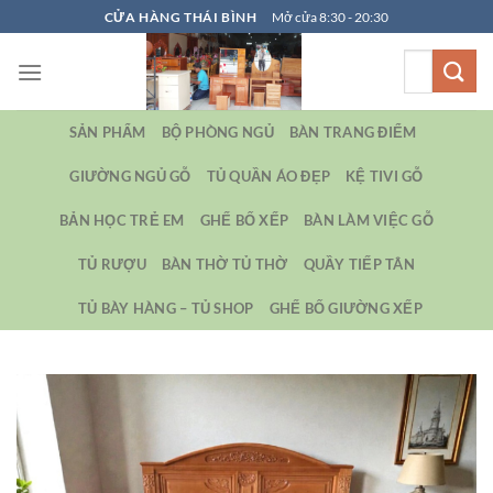
Bỏ
CỬA HÀNG THÁI BÌNH
Mở cửa 8:30 - 20:30
qua
Tìm
nội
kiếm:
dung
SẢN PHẨM
BỘ PHÒNG NGỦ
BÀN TRANG ĐIỂM
GIƯỜNG NGỦ GỖ
TỦ QUẦN ÁO ĐẸP
KỆ TIVI GỖ
BẢN HỌC TRẺ EM
GHẾ BỐ XẾP
BÀN LÀM VIỆC GỖ
TỦ RƯỢU
BÀN THỜ TỦ THỜ
QUẦY TIẾP TÂN
TỦ BÀY HÀNG – TỦ SHOP
GHẾ BỐ GIƯỜNG XẾP