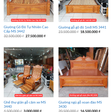
Giường Gõ Đỏ Tự Nhiên Cao
Giường gỗ gõ đỏ 1m8 MS 3441
Cấp MS 3442
Giá
Giá
23.500.000
₫
18.500.000
₫
gốc
hiện
Giá
Giá
32.500.000
₫
27.500.000
₫
là:
tại
gốc
hiện
23.500.000 ₫.
là:
là:
tại
18.500.
32.500.000 ₫.
là:
27.500.000 ₫.
Ghế thư giãn gỗ căm xe MS
Giường ngủ gỗ xoan đào MS
3440
3430
Giá
Giá
Giá
Giá
4.500.000
₫
3.000.000
₫
20.500.000
₫
16.500.000
₫