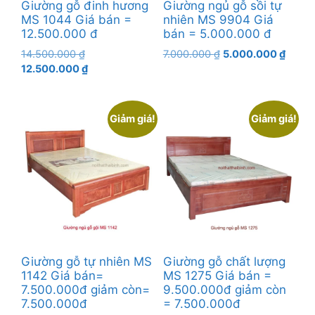
Giường gỗ đinh hương
Giường ngủ gỗ sồi tự
MS 1044 Giá bán =
nhiên MS 9904 Giá
12.500.000 đ
bán = 5.000.000 đ
Giá
Giá
Giá
14.500.000
₫
7.000.000
₫
5.000.000
₫
gốc
Giá
gốc
hiện
12.500.000
₫
là:
hiện
là:
tại
14.500.000 ₫.
tại
7.000.000 ₫.
là:
là:
5.000
Giảm giá!
Giảm giá!
12.500.000 ₫.
Giường gỗ tự nhiên MS
Giường gỗ chất lượng
1142 Giá bán=
MS 1275 Giá bán =
7.500.000đ giảm còn=
9.500.000đ giảm còn
7.500.000đ
= 7.500.000đ