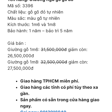
31.500.000 ₫.
là:
Mã số: 3396
26.500.000 ₫.
Chất liệu: gỗ gõ đỏ tự nhiên
Màu sắc: màu gỗ tự nhiên
Kích thước: 1m6 và 1m8
Bảo hành: 1 năm – bảo trì 5 năm
Giá bán :
Giường gỗ 1m6:
31,500,000đ
giảm còn:
26,500,000đ
Giường gỗ 1m8:
32,500,000đ
giảm còn:
27,500,000đ
Giao hàng TPHCM miễn phí.
Giao hàng các tỉnh có phí tùy theo xa
gần.
Sản phẩm có sẵn trong cửa hàng giao
ngay.