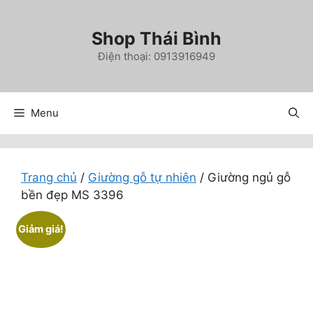
Chuyển
đến
Shop Thái Bình
nội
Điện thoại: 0913916949
dung
Menu
Trang chủ
/
Giường gỗ tự nhiên
/ Giường ngủ gỗ
bền đẹp MS 3396
Giảm giá!