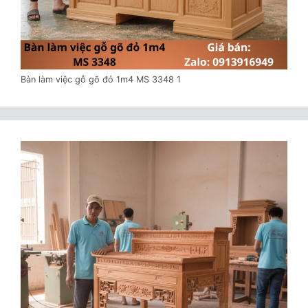
Bàn làm việc gỗ gõ đỏ 1m4 MS 3348 1