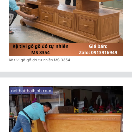
Kệ tivi gỗ gõ đỏ tự nhiên MS 3354