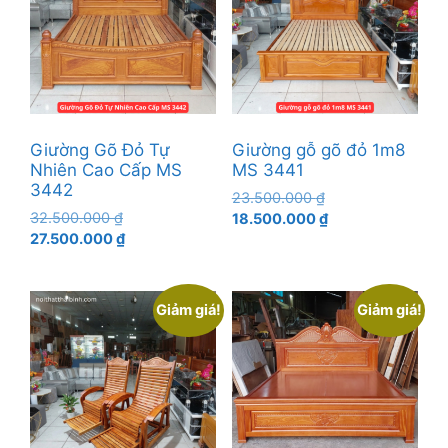
Giường Gõ Đỏ Tự
Giường gỗ gõ đỏ 1m8
Nhiên Cao Cấp MS
MS 3441
3442
Giá
23.500.000
₫
Giá
32.500.000
₫
gốc
Giá
18.500.000
₫
gốc
Giá
27.500.000
₫
là:
hiện
là:
hiện
23.500.000 ₫.
tại
32.500.000 ₫.
tại
là:
là:
18.500.000 ₫.
Giảm giá!
Giảm giá!
27.500.000 ₫.