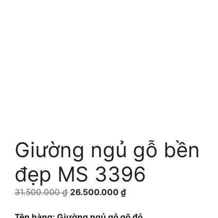
Giường ngủ gỗ bền
đẹp MS 3396
Giá
Giá
31.500.000
₫
26.500.000
₫
gốc
hiện
là:
tại
Tên hàng: Giường ngủ gỗ gõ đỏ