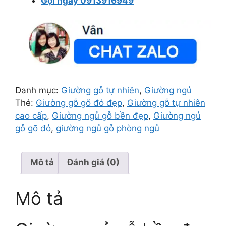
Gọi ngay 0913916949
Danh mục:
Giường gỗ tự nhiên
,
Giường ngủ
Thẻ:
Giường gỗ gõ đỏ đẹp
,
Giường gỗ tự nhiên
cao cấp
,
Giường ngủ gỗ bền đẹp
,
Giường ngủ
gỗ gõ đỏ
,
giường ngủ gỗ phòng ngủ
Mô tả
Đánh giá (0)
Mô tả