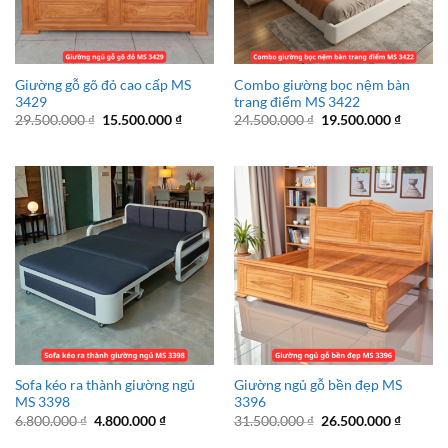
Giường gỗ gõ đỏ cao cấp MS
Combo giường bọc nệm bàn
3429
trang điểm MS 3422
Giá
Giá
Giá
Giá
29.500.000
₫
15.500.000
₫
24.500.000
₫
19.500.000
₫
gốc
hiện
gốc
hiện
là:
tại
là:
tại
29.500.000 ₫.
là:
24.500.000 ₫.
là:
15.500.000 ₫.
19.500.
Sofa kéo ra thành giường ngủ
Giường ngủ gỗ bền đẹp MS
MS 3398
3396
Giá
Giá
Giá
Giá
6.800.000
₫
4.800.000
₫
31.500.000
₫
26.500.000
₫
gốc
hiện
gốc
hiện
là:
tại
là:
tại