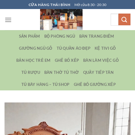
Bỏ
CỬA HÀNG THÁI BÌNH
Mở cửa 8:30 - 20:30
qua
Tìm
nội
kiếm:
dung
SẢN PHẨM
BỘ PHÒNG NGỦ
BÀN TRANG ĐIỂM
GIƯỜNG NGỦ GỖ
TỦ QUẦN ÁO ĐẸP
KỆ TIVI GỖ
BẢN HỌC TRẺ EM
GHẾ BỐ XẾP
BÀN LÀM VIỆC GỖ
TỦ RƯỢU
BÀN THỜ TỦ THỜ
QUẦY TIẾP TÂN
TỦ BÀY HÀNG – TỦ SHOP
GHẾ BỐ GIƯỜNG XẾP