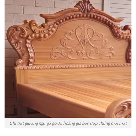
Chi tiết giường ngủ gỗ gõ đỏ hoàng gia bền đẹp chống mối mọt