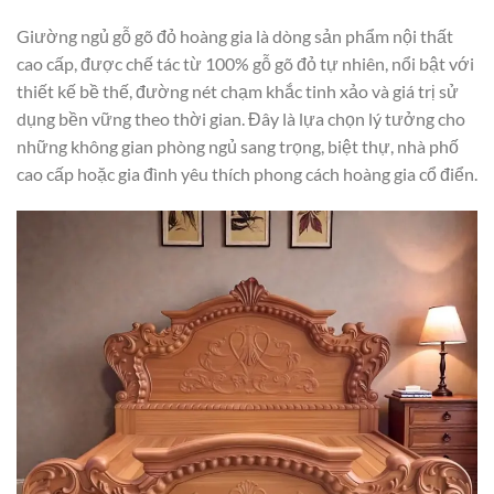
Giường ngủ gỗ gõ đỏ hoàng gia là dòng sản phẩm nội thất
cao cấp, được chế tác từ 100% gỗ gõ đỏ tự nhiên, nổi bật với
thiết kế bề thế, đường nét chạm khắc tinh xảo và giá trị sử
dụng bền vững theo thời gian. Đây là lựa chọn lý tưởng cho
những không gian phòng ngủ sang trọng, biệt thự, nhà phố
cao cấp hoặc gia đình yêu thích phong cách hoàng gia cổ điển.