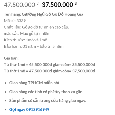
Giá
Giá
47.500.000
37.500.000
₫
₫
gốc
hiện
Tên hàng: Giường Ngủ Gỗ Gõ Đỏ Hoàng Gia
là:
tại
Mã số: 3339
47.500.000 ₫.
là:
Chất liệu: Gỗ gõ đỏ tự nhiên cao cấp.
37.500.000 ₫.
màu sắc: Màu gỗ tự nhiên
Kích thước: 1m6 và 1m8
Bảo hành: 01 năm – bảo trì 5 năm
Giá bán:
Tủ thờ 1m6 =
45,500,000đ
giảm còn= 35,500,000đ
Tủ thờ 1m8 =
47,500,000đ
giảm còn= 37,500,000đ
Giao hàng TPHCM miễn phí
Giao hàng các tỉnh có phí tùy theo xa gần.
Sản phẩm có sẵn trong cửa hàng giao ngay.
Gọi ngay 0913916949