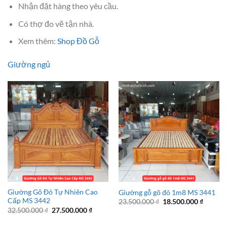
Nhận đặt hàng theo yêu cầu.
Có thợ đo vẽ tận nhà.
Xem thêm:
Shop Đồ Gỗ
Giường ngủ
Giường Gõ Đỏ Tự Nhiên Cao
Giường gỗ gõ đỏ 1m8 MS 3441
Cấp MS 3442
Giá
Giá
23.500.000
₫
18.500.000
₫
gốc
hiện
Giá
Giá
32.500.000
₫
27.500.000
₫
là:
tại
gốc
hiện
23.500.000 ₫.
là:
là:
tại