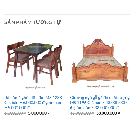
6.800.000 ₫.
là:
31.500.000 ₫.
là:
4.800.000 ₫.
26.500.
SẢN PHẨM TƯƠNG TỰ
Bàn ăn 4 ghế hiện đại MS 1238
Giường ngủ gỗ gõ đỏ chất lượng
Giá bán = 6.000.000 đ giảm còn
MS 1196 Giá bán = 48.000.000
= 5.000.000 đ
đ giảm còn = 38.000.000 đ
Giá
Giá
Giá
Giá
6.000.000
₫
5.000.000
₫
48.000.000
₫
38.000.000
₫
gốc
hiện
gốc
hiện
là:
tại
là:
tại
6.000.000 ₫.
là:
48.000.000 ₫.
là:
5.000.000 ₫.
38.000.