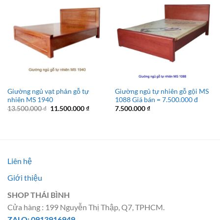
Giường ngủ vạt phản gỗ tự
Giường ngủ tự nhiên gỗ gội MS
nhiên MS 1940
1088 Giá bán = 7.500.000 đ
Giá
Giá
13.500.000
₫
11.500.000
₫
7.500.000
₫
gốc
hiện
là:
tại
13.500.000 ₫.
là:
11.500.000 ₫.
Liên hệ
Giới thiệu
SHOP THÁI BÌNH
Cửa hàng : 199 Nguyễn Thị Thập, Q7, TPHCM.
ZALO: 0913916949