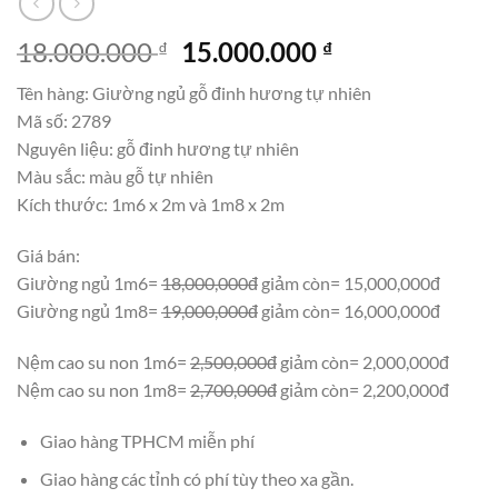
Giá
Giá
18.000.000
15.000.000
₫
₫
gốc
hiện
Tên hàng: Giường ngủ gỗ đinh hương tự nhiên
là:
tại
Mã số: 2789
18.000.000 ₫.
là:
Nguyên liệu: gỗ đinh hương tự nhiên
15.000.000 ₫.
Màu sắc: màu gỗ tự nhiên
Kích thước: 1m6 x 2m và 1m8 x 2m
Giá bán:
Giường ngủ 1m6=
18,000,000đ
giảm còn= 15,000,000đ
Giường ngủ 1m8=
19,000,000đ
giảm còn= 16,000,000đ
Nệm cao su non 1m6=
2,500,000đ
giảm còn= 2,000,000đ
Nệm cao su non 1m8=
2,700,000đ
giảm còn= 2,200,000đ
Giao hàng TPHCM miễn phí
Giao hàng các tỉnh có phí tùy theo xa gần.