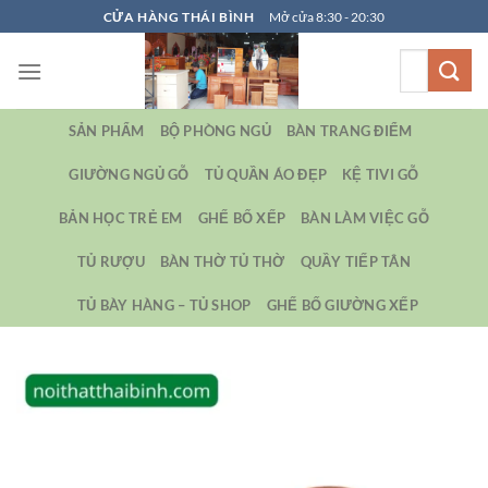
Bỏ
CỬA HÀNG THÁI BÌNH
Mở cửa 8:30 - 20:30
qua
Tìm
nội
kiếm:
dung
SẢN PHẨM
BỘ PHÒNG NGỦ
BÀN TRANG ĐIỂM
GIƯỜNG NGỦ GỖ
TỦ QUẦN ÁO ĐẸP
KỆ TIVI GỖ
BẢN HỌC TRẺ EM
GHẾ BỐ XẾP
BÀN LÀM VIỆC GỖ
TỦ RƯỢU
BÀN THỜ TỦ THỜ
QUẦY TIẾP TÂN
TỦ BÀY HÀNG – TỦ SHOP
GHẾ BỐ GIƯỜNG XẾP