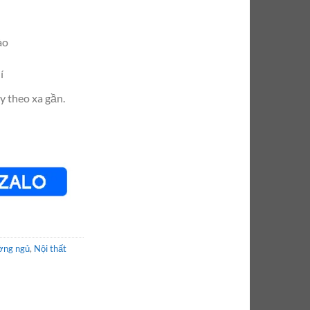
ào
í
y theo xa gần.
ờng ngủ
,
Nội thất