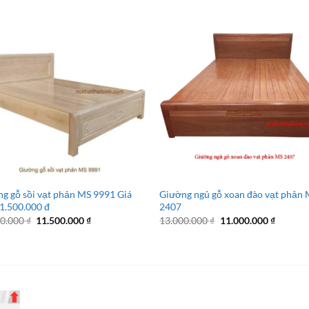
g gỗ sồi vạt phản MS 9991 Giá
Giường ngủ gỗ xoan đào vạt phản
1.500.000 đ
2407
Giá
Giá
Giá
Giá
00.000
₫
11.500.000
₫
13.000.000
₫
11.000.000
₫
gốc
hiện
gốc
hiện
là:
tại
là:
tại
14.500.000 ₫.
là:
13.000.000 ₫.
là:
11.500.000 ₫.
11.000.