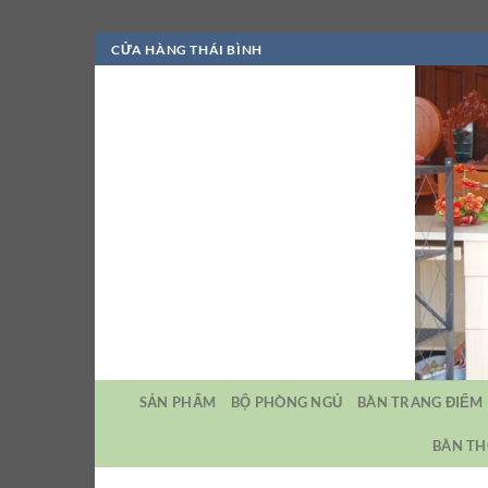
Bỏ
CỬA HÀNG THÁI BÌNH
qua
nội
dung
SẢN PHẨM
BỘ PHÒNG NGỦ
BÀN TRANG ĐIỂM
BÀN TH