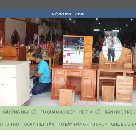
Mở cửa 8:30 - 20:30
GIƯỜNG NGỦ GỖ
TỦ QUẦN ÁO ĐẸP
KỆ TIVI GỖ
BẢN HỌC TRẺ 
Ờ TỦ THỜ
QUẦY TIẾP TÂN
TỦ BÀY HÀNG – TỦ SHOP
GHẾ BỐ GI