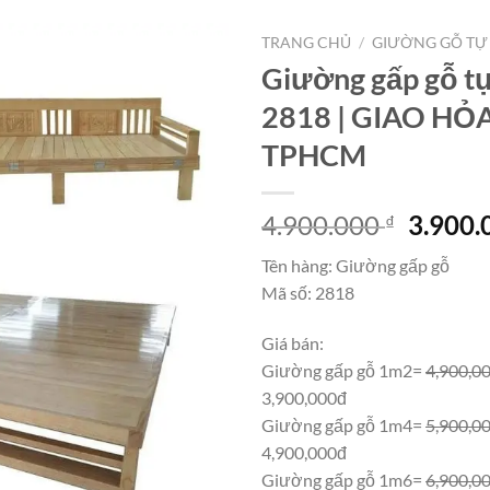
TRANG CHỦ
/
GIƯỜNG GỖ TỰ
Giường gấp gỗ t
2818 | GIAO HỎ
TPHCM
Giá
4.900.000
3.900
₫
gốc
Tên hàng: Giường gấp gỗ
là:
Mã số: 2818
4.900.
Giá bán:
Giường gấp gỗ 1m2=
4,900,0
3,900,000đ
Giường gấp gỗ 1m4=
5,900,0
4,900,000đ
Giường gấp gỗ 1m6=
6,900,0