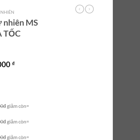
 NHIÊN
ự nhiên MS
A TỐC
Giá
.000
₫
hiện
tại
000 ₫.
là:
3.900.000 ₫.
00đ
giảm còn=
00đ
giảm còn=
00đ
giảm còn=