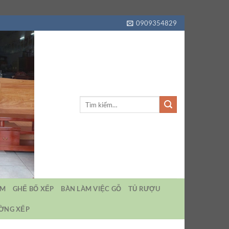
0909354829
Tìm
kiếm:
EM
GHẾ BỐ XẾP
BÀN LÀM VIỆC GỖ
TỦ RƯỢU
ƯỜNG XẾP