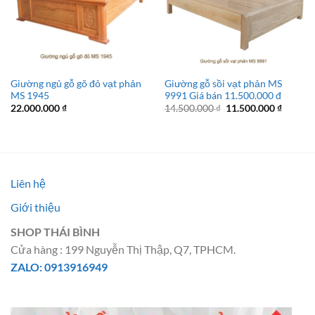
Giường ngủ gỗ gõ đỏ vạt phản
Giường gỗ sồi vạt phản MS
MS 1945
9991 Giá bán 11.500.000 đ
Giá
Giá
22.000.000
₫
14.500.000
₫
11.500.000
₫
gốc
hiện
là:
tại
14.500.000 ₫.
là:
11.500.
Liên hệ
Giới thiệu
SHOP THÁI BÌNH
Cửa hàng : 199 Nguyễn Thị Thập, Q7, TPHCM.
ZALO: 0913916949