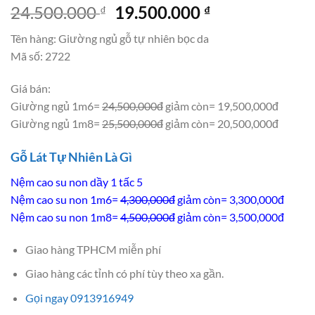
Giá
Giá
24.500.000
19.500.000
₫
₫
gốc
hiện
Tên hàng: Giường ngủ gỗ tự nhiên bọc da
là:
tại
Mã số: 2722
24.500.000 ₫.
là:
19.500.000 ₫.
Giá bán:
Giường ngủ 1m6=
24,500,000đ
giảm còn= 19,500,000đ
Giường ngủ 1m8=
25,500,000đ
giảm còn= 20,500,000đ
Gỗ Lát Tự Nhiên Là Gì
Nệm cao su non dầy 1 tấc 5
Nệm cao su non 1m6=
4,300,000đ
giảm còn= 3,300,000đ
Nệm cao su non 1m8=
4,500,000đ
giảm còn= 3,500,000đ
Giao hàng TPHCM miễn phí
Giao hàng các tỉnh có phí tùy theo xa gần.
Gọi ngay 0913916949