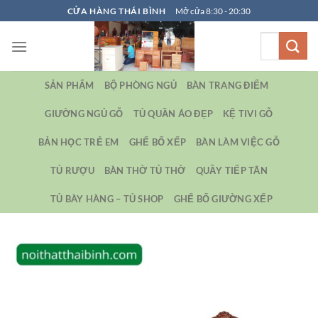
Bỏ
CỬA HÀNG THÁI BÌNH
Mở cửa 8:30 - 20:30
qua
Tìm
nội
kiếm:
dung
SẢN PHẨM
BỘ PHÒNG NGỦ
BÀN TRANG ĐIỂM
GIƯỜNG NGỦ GỖ
TỦ QUẦN ÁO ĐẸP
KỆ TIVI GỖ
BẢN HỌC TRẺ EM
GHẾ BỐ XẾP
BÀN LÀM VIỆC GỖ
TỦ RƯỢU
BÀN THỜ TỦ THỜ
QUẦY TIẾP TÂN
TỦ BÀY HÀNG – TỦ SHOP
GHẾ BỐ GIƯỜNG XẾP