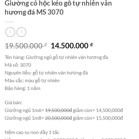
Giường có hộc kéo gỗ tự nhiên vân
hương đá MS 3070
Giá
Giá
19.500.000
14.500.000
₫
₫
gốc
hiện
Tên hàng: Giường ngủ gỗ tự nhiên vân hương đá
là:
tại
Mã số: 3070
19.500.000 ₫.
là:
Nguyên liệu: gỗ tự nhiên vân hương đá
14.500.000 ₫.
Màu sắc: màu gỗ tự nhiên
Bảo hàng: 1 năm
Giá bán:
Giường ngủ 1m6=
19,500,000đ
giảm còn= 14,500,000đ
Giường ngủ 1m8=
20,500,000đ
giảm còn= 15,500,000đ
Nệm cao su non dầy 1 tấc