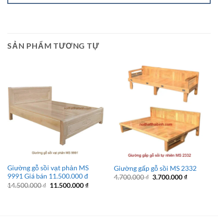
SẢN PHẨM TƯƠNG TỰ
Giường gỗ sồi vạt phản MS
Giường gấp gỗ sồi MS 2332
9991 Giá bán 11.500.000 đ
Giá
Giá
4.700.000
₫
3.700.000
₫
gốc
hiện
Giá
Giá
14.500.000
₫
11.500.000
₫
là:
tại
gốc
hiện
4.700.000 ₫.
là:
là:
tại
3.700.000 
14.500.000 ₫.
là:
11.500.000 ₫.