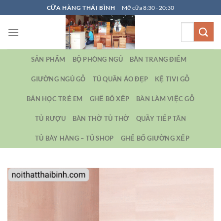
Bỏ
CỬA HÀNG THÁI BÌNH
Mở cửa 8:30 - 20:30
qua
Tìm
nội
kiếm:
dung
SẢN PHẨM
BỘ PHÒNG NGỦ
BÀN TRANG ĐIỂM
GIƯỜNG NGỦ GỖ
TỦ QUẦN ÁO ĐẸP
KỆ TIVI GỖ
BẢN HỌC TRẺ EM
GHẾ BỐ XẾP
BÀN LÀM VIỆC GỖ
TỦ RƯỢU
BÀN THỜ TỦ THỜ
QUẦY TIẾP TÂN
TỦ BÀY HÀNG – TỦ SHOP
GHẾ BỐ GIƯỜNG XẾP