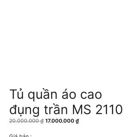
Tủ quần áo cao
đụng trần MS 2110
Giá
Giá
20.000.000
₫
17.000.000
₫
gốc
hiện
là:
tại
Giá bán :