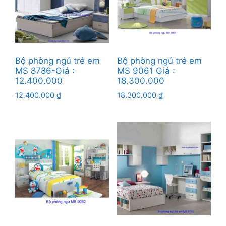
Bộ phòng ngủ trẻ em
Bộ phòng ngủ trẻ em
MS 8786-Giá :
MS 9061 Giá :
12.400.000
18.300.000
12.400.000
₫
18.300.000
₫