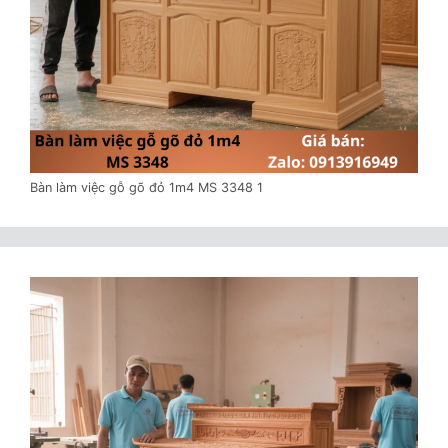
Bàn làm việc gỗ gõ đỏ 1m4 MS 3348 1