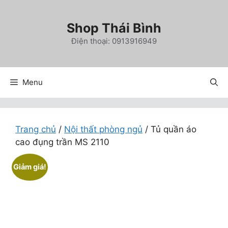
Chuyển
đến
Shop Thái Bình
nội
Điện thoại: 0913916949
dung
Menu
Trang chủ
/
Nội thất phòng ngủ
/ Tủ quần áo
cao đụng trần MS 2110
Giảm giá!