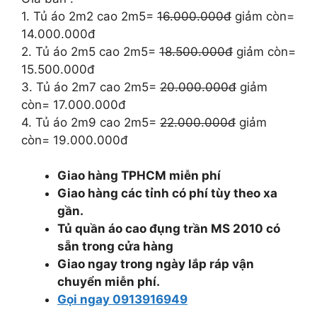
20.000.000 ₫.
là:
1. Tủ áo 2m2 cao 2m5=
16.000.000đ
giảm còn=
17.000.000 ₫.
14.000.000đ
2. Tủ áo 2m5 cao 2m5=
18.500.000đ
giảm còn=
15.500.000đ
3. Tủ áo 2m7 cao 2m5=
20.000.000đ
giảm
còn= 17.000.000đ
4. Tủ áo 2m9 cao 2m5=
22.000.000đ
giảm
còn= 19.000.000đ
Giao hàng TPHCM miễn phí
Giao hàng các tỉnh có phí tùy theo xa
gần.
Tủ quần áo cao đụng trần MS 2010 có
sẵn trong cửa hàng
Giao ngay trong ngày lắp ráp vận
chuyển miễn phí.
Gọi ngay 0913916949