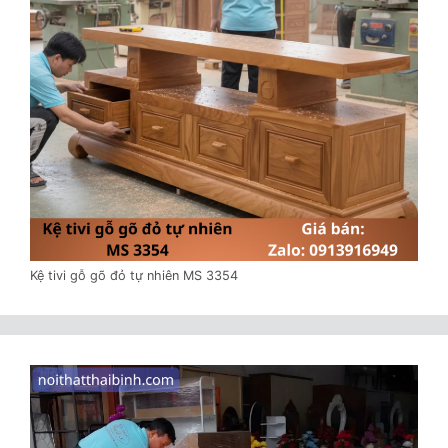
Kệ tivi gỗ gõ đỏ tự nhiên MS 3354