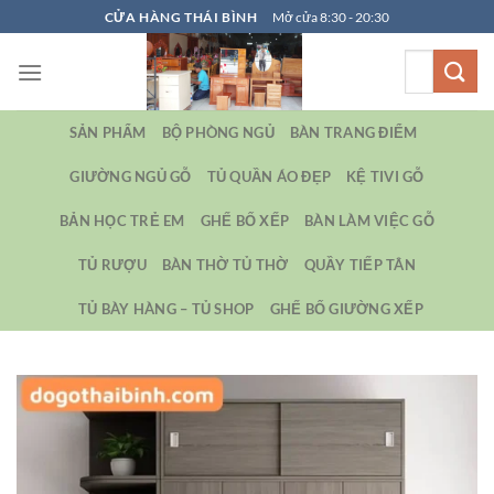
Bỏ
CỬA HÀNG THÁI BÌNH
Mở cửa 8:30 - 20:30
qua
Tìm
nội
kiếm:
dung
SẢN PHẨM
BỘ PHÒNG NGỦ
BÀN TRANG ĐIỂM
GIƯỜNG NGỦ GỖ
TỦ QUẦN ÁO ĐẸP
KỆ TIVI GỖ
BẢN HỌC TRẺ EM
GHẾ BỐ XẾP
BÀN LÀM VIỆC GỖ
TỦ RƯỢU
BÀN THỜ TỦ THỜ
QUẦY TIẾP TÂN
TỦ BÀY HÀNG – TỦ SHOP
GHẾ BỐ GIƯỜNG XẾP