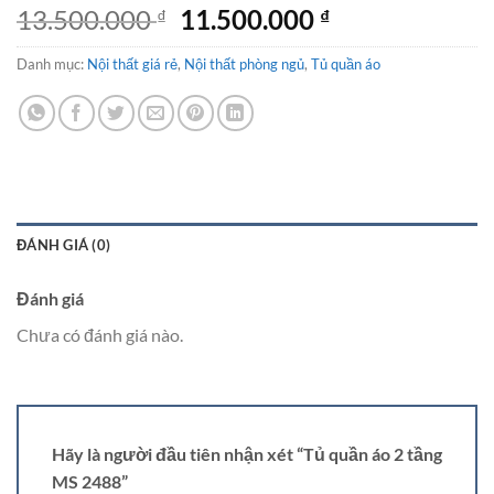
Giá
Giá
13.500.000
11.500.000
₫
₫
gốc
hiện
Danh mục:
Nội thất giá rẻ
,
là:
Nội thất phòng ngủ
,
Tủ quần áo
tại
13.500.000 ₫.
là:
11.500.000 ₫.
ĐÁNH GIÁ (0)
Đánh giá
Chưa có đánh giá nào.
Hãy là người đầu tiên nhận xét “Tủ quần áo 2 tầng
MS 2488”