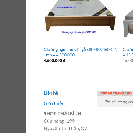
Giường ngủ phủ vân gỗ sồi MS 9460 Giá
Giườn
1m6 = 4.500.000
= 15.
4.500.000
₫
15.0
Liên hệ
Trở về trang ch
Giới thiệu
SHOP THÁI BÌNH
Cửa hàng : 199
Nguyễn Thị Thập, Q7,