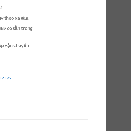
í
ùy theo xa gần.
89 có sẵn trong
ráp vận chuyển
òng ngủ