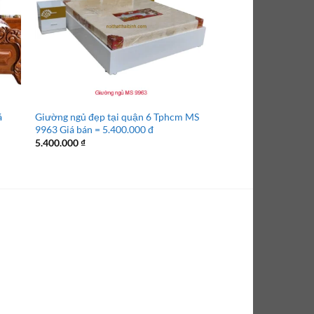
á
Giường ngủ đẹp tại quận 6 Tphcm MS
Giường ngủ dát vàng
9963 Giá bán = 5.400.000 đ
Giá 1m8 = 19.000.00
Giá
5.400.000
₫
19.000.000
₫
17.100
gốc
là:
19.000.