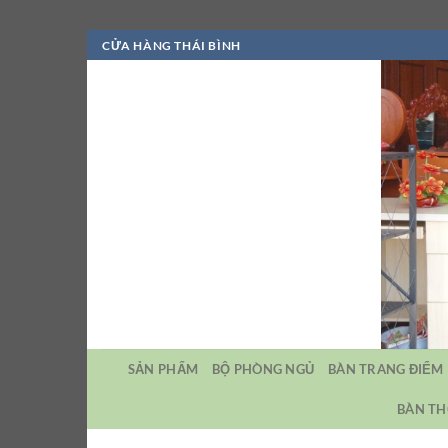
Bỏ
CỬA HÀNG THÁI BÌNH
qua
nội
dung
SẢN PHẨM
BỘ PHÒNG NGỦ
BÀN TRANG ĐIỂM
BÀN TH