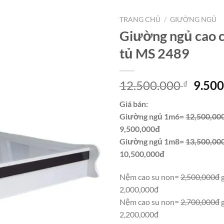
TRANG CHỦ
/
GIƯỜNG NGỦ
Giường ngủ cao c
tủ MS 2489
Giá
12.500.000
9.50
₫
gốc
Giá bán:
là:
Giường ngủ 1m6=
12,500,00
12.50
9,500,000đ
Giường ngủ 1m8=
13,500,00
10,500,000đ
Nệm cao su non=
2,500,000đ
g
2,000,000đ
Nệm cao su non=
2,700,000đ
g
2,200,000đ