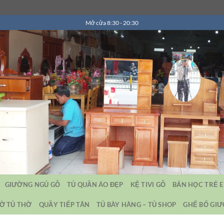
Mở cửa 8:30 - 20:30
GIƯỜNG NGỦ GỖ
TỦ QUẦN ÁO ĐẸP
KỆ TIVI GỖ
BẢN HỌC TRẺ 
Ờ TỦ THỜ
QUẦY TIẾP TÂN
TỦ BÀY HÀNG – TỦ SHOP
GHẾ BỐ GI