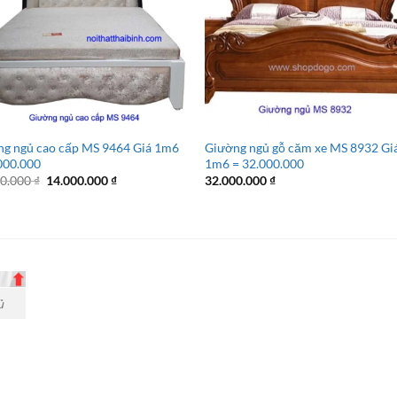
g ngủ cao cấp MS 9464 Giá 1m6
Giường ngủ gỗ căm xe MS 8932 Gi
000.000
1m6 = 32.000.000
Giá
Giá
00.000
₫
14.000.000
₫
32.000.000
₫
gốc
hiện
là:
tại
15.000.000 ₫.
là:
14.000.000 ₫.
ủ