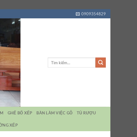
0909354829
Tìm
kiếm:
EM
GHẾ BỐ XẾP
BÀN LÀM VIỆC GỖ
TỦ RƯỢU
ƯỜNG XẾP