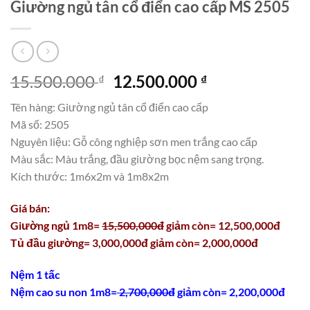
Giường ngủ tân cổ điển cao cấp MS 2505
Giá
Giá
15.500.000
12.500.000
₫
₫
gốc
hiện
Tên hàng: Giường ngủ tân cổ điển cao cấp
là:
tại
Mã số: 2505
15.500.000 ₫.
là:
Nguyên liệu: Gỗ công nghiệp sơn men trắng cao cấp
12.500.000 ₫.
Màu sắc: Màu trắng, đầu giường bọc nệm sang trọng.
Kích thước: 1m6x2m và 1m8x2m
Giá bán:
Giường ngủ 1m8=
15,500,000đ
giảm còn= 12,500,000đ
Tủ đầu giường= 3,000,000đ giảm còn= 2,000,000đ
Nệm 1 tấc
Nệm cao su non 1m8=
2,700,000đ
giảm còn= 2,200,000đ