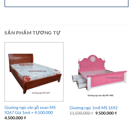
SẢN PHẨM TƯƠNG TỰ
Giường ngủ vân gỗ xoan MS
Giường ngủ 1m8 MS 1692
9267 Giá 1m6 = 4.500.000
Giá
Giá
11.500.000
₫
9.500.000
₫
gốc
hiện
4.500.000
₫
là:
tại
11.500.000 ₫.
là:
9.500.00