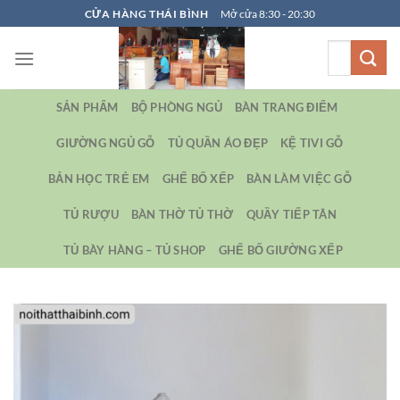
Bỏ
CỬA HÀNG THÁI BÌNH
Mở cửa 8:30 - 20:30
qua
Tìm
nội
kiếm:
dung
SẢN PHẨM
BỘ PHÒNG NGỦ
BÀN TRANG ĐIỂM
GIƯỜNG NGỦ GỖ
TỦ QUẦN ÁO ĐẸP
KỆ TIVI GỖ
BẢN HỌC TRẺ EM
GHẾ BỐ XẾP
BÀN LÀM VIỆC GỖ
TỦ RƯỢU
BÀN THỜ TỦ THỜ
QUẦY TIẾP TÂN
TỦ BÀY HÀNG – TỦ SHOP
GHẾ BỐ GIƯỜNG XẾP