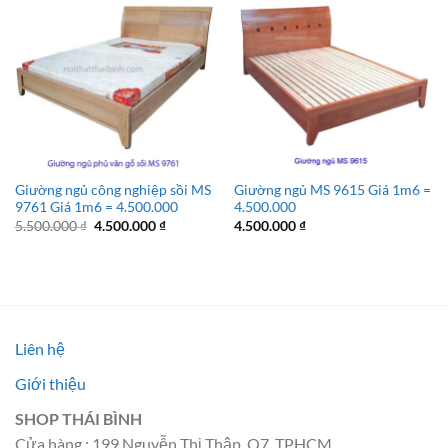
Giường ngủ công nghiệp sồi MS
Giường ngủ MS 9615 Giá 1m6 =
9761 Giá 1m6 = 4.500.000
4.500.000
Giá
Giá
5.500.000
₫
4.500.000
₫
4.500.000
₫
gốc
hiện
là:
tại
5.500.000 ₫.
là:
4.500.000 ₫.
Liên hệ
Giới thiệu
SHOP THÁI BÌNH
Cửa hàng : 199 Nguyễn Thị Thập, Q7, TPHCM.