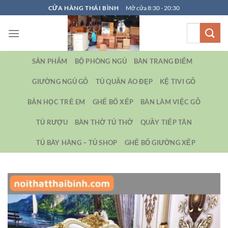
Bỏ
CỬA HÀNG THÁI BÌNH
Mở cửa 8:30 - 20:30
qua
Tìm
nội
kiếm:
dung
SẢN PHẨM
BỘ PHÒNG NGỦ
BÀN TRANG ĐIỂM
GIƯỜNG NGỦ GỖ
TỦ QUẦN ÁO ĐẸP
KỆ TIVI GỖ
BẢN HỌC TRẺ EM
GHẾ BỐ XẾP
BÀN LÀM VIỆC GỖ
TỦ RƯỢU
BÀN THỜ TỦ THỜ
QUẦY TIẾP TÂN
TỦ BÀY HÀNG – TỦ SHOP
GHẾ BỐ GIƯỜNG XẾP