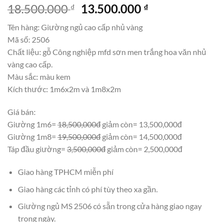
Giá
Giá
18.500.000
13.500.000
₫
₫
gốc
hiện
Tên hàng: Giường ngủ cao cấp nhủ vàng
là:
tại
Mã số: 2506
18.500.000 ₫.
là:
Chất liệu: gỗ Công nghiệp mfd sơn men trắng hoa văn nhủ
13.500.000 ₫.
vàng cao cấp.
Màu sắc: màu kem
Kích thước: 1m6x2m và 1m8x2m
Giá bán:
Giường 1m6=
18,500,000đ
giảm còn= 13,500,000đ
Giường 1m8=
19,500,000đ
giảm còn= 14,500,000đ
Táp đầu giường=
3,500,000đ
giảm còn= 2,500,000đ
Giao hàng TPHCM miễn phí
Giao hàng các tỉnh có phí tùy theo xa gần.
Giường ngủ MS 2506 có sẵn trong cửa hàng giao ngay
trong ngày.