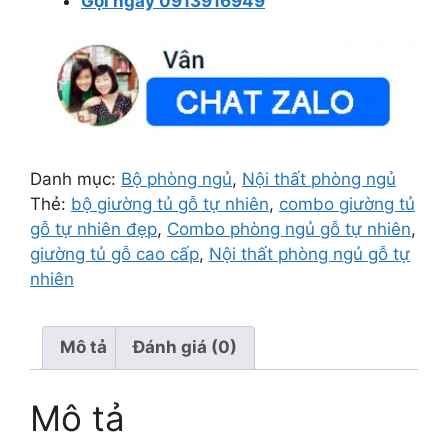
Gọi ngay 0913916949
Danh mục:
Bộ phòng ngủ
,
Nội thất phòng ngủ
Thẻ:
bộ giường tủ gỗ tự nhiên
,
combo giường tủ
gỗ tự nhiên đẹp
,
Combo phòng ngủ gỗ tự nhiên
,
giường tủ gỗ cao cấp
,
Nội thất phòng ngủ gỗ tự
nhiên
Mô tả
Đánh giá (0)
Mô tả