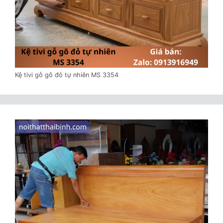
Kệ tivi gỗ gõ đỏ tự nhiên MS 3354