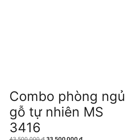
Combo phòng ngủ
gỗ tự nhiên MS
3416
Giá
Giá
43.500.000
₫
33.500.000
₫