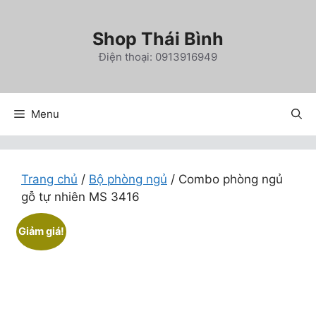
Chuyển
đến
Shop Thái Bình
nội
Điện thoại: 0913916949
dung
Menu
Trang chủ
/
Bộ phòng ngủ
/ Combo phòng ngủ
gỗ tự nhiên MS 3416
Giảm giá!