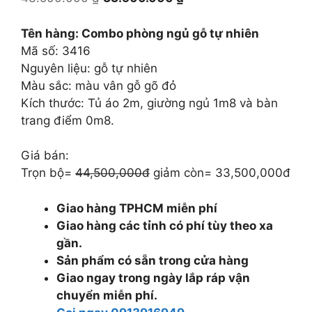
gốc
hiện
là:
tại
Tên hàng: Combo phòng ngủ gỗ tự nhiên
43.500.000 ₫.
là:
Mã số: 3416
33.500.000 ₫.
Nguyên liệu: gỗ tự nhiên
Màu sắc: màu vân gỗ gõ đỏ
Kích thước: Tủ áo 2m, giường ngủ 1m8 và bàn
trang điểm 0m8.
Giá bán:
Trọn bộ=
44,500,000đ
giảm còn= 33,500,000đ
Giao hàng TPHCM miễn phí
Giao hàng các tỉnh có phí tùy theo xa
gần.
Sản phẩm có sẵn trong cửa hàng
Giao ngay trong ngày lắp ráp vận
chuyển miễn phí.