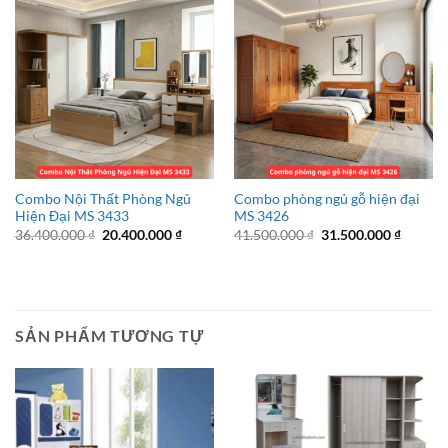
Combo Nội Thất Phòng Ngủ
Combo phòng ngủ gỗ hiện đại
Hiện Đại MS 3433
MS 3426
Giá
Giá
Giá
Giá
36.400.000
₫
20.400.000
₫
41.500.000
₫
31.500.000
₫
gốc
hiện
gốc
hiện
là:
tại
là:
tại
36.400.000 ₫.
là:
41.500.000 ₫.
là:
20.400.000 ₫.
31.500.
SẢN PHẨM TƯƠNG TỰ