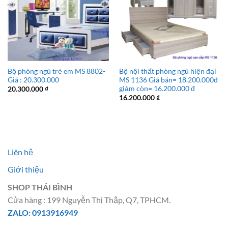
Bộ phòng ngủ trẻ em MS 8802-
Bộ nội thất phòng ngủ hiện đại
Giá : 20.300.000
MS 1136 Giá bán= 18.200.000đ
giảm còn= 16.200.000 đ
20.300.000
₫
16.200.000
₫
Liên hệ
Giới thiệu
SHOP THÁI BÌNH
Cửa hàng : 199 Nguyễn Thị Thập, Q7, TPHCM.
ZALO: 0913916949