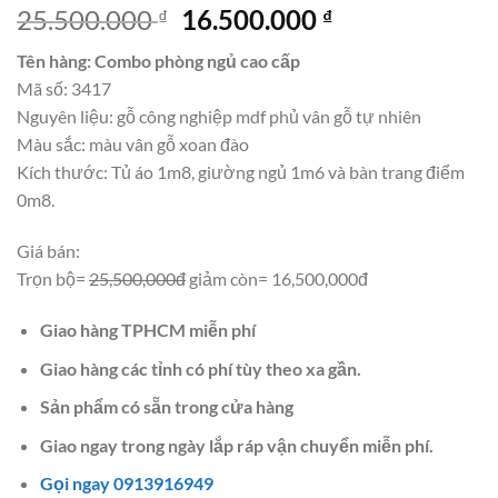
Giá
Giá
25.500.000
16.500.000
₫
₫
gốc
hiện
Tên hàng: Combo phòng ngủ cao cấp
là:
tại
Mã số: 3417
25.500.000 ₫.
là:
Nguyên liệu: gỗ công nghiệp mdf phủ vân gỗ tự nhiên
16.500.000 ₫.
Màu sắc: màu vân gỗ xoan đào
Kích thước: Tủ áo 1m8, giường ngủ 1m6 và bàn trang điểm
0m8.
Giá bán:
Trọn bộ=
25,500,000đ
giảm còn= 16,500,000đ
Giao hàng TPHCM miễn phí
Giao hàng các tỉnh có phí tùy theo xa gần.
Sản phẩm có sẵn trong cửa hàng
Giao ngay trong ngày lắp ráp vận chuyển miễn phí.
Gọi ngay 0913916949