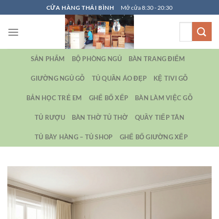
Bỏ
CỬA HÀNG THÁI BÌNH
Mở cửa 8:30 - 20:30
qua
Tìm
nội
kiếm:
dung
SẢN PHẨM
BỘ PHÒNG NGỦ
BÀN TRANG ĐIỂM
GIƯỜNG NGỦ GỖ
TỦ QUẦN ÁO ĐẸP
KỆ TIVI GỖ
BẢN HỌC TRẺ EM
GHẾ BỐ XẾP
BÀN LÀM VIỆC GỖ
TỦ RƯỢU
BÀN THỜ TỦ THỜ
QUẦY TIẾP TÂN
TỦ BÀY HÀNG – TỦ SHOP
GHẾ BỐ GIƯỜNG XẾP