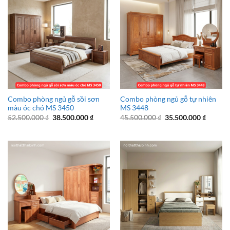
Combo phòng ngủ gỗ sồi sơn
Combo phòng ngủ gỗ tự nhiên
màu óc chó MS 3450
MS 3448
Giá
Giá
Giá
Giá
52.500.000
₫
38.500.000
₫
45.500.000
₫
35.500.000
₫
gốc
hiện
gốc
hiện
là:
tại
là:
tại
52.500.000 ₫.
là:
45.500.000 ₫.
là:
38.500.000 ₫.
35.500.