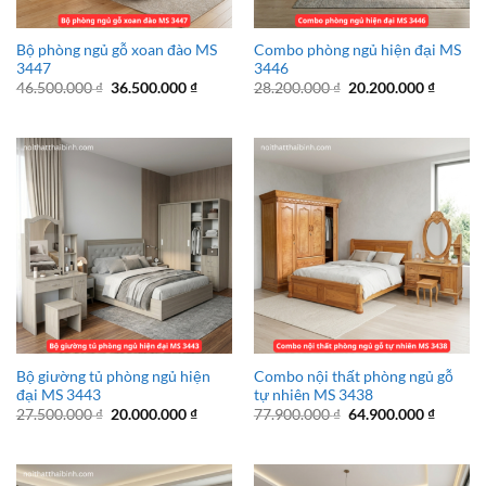
Bộ phòng ngủ gỗ xoan đào MS
Combo phòng ngủ hiện đại MS
3447
3446
Giá
Giá
Giá
Giá
46.500.000
₫
36.500.000
₫
28.200.000
₫
20.200.000
₫
gốc
hiện
gốc
hiện
là:
tại
là:
tại
46.500.000 ₫.
là:
28.200.000 ₫.
là:
36.500.000 ₫.
20.200.
Bộ giường tủ phòng ngủ hiện
Combo nội thất phòng ngủ gỗ
đại MS 3443
tự nhiên MS 3438
Giá
Giá
Giá
Giá
27.500.000
₫
20.000.000
₫
77.900.000
₫
64.900.000
₫
gốc
hiện
gốc
hiện
là:
tại
là:
tại
27.500.000 ₫.
là:
77.900.000 ₫.
là:
20.000.000 ₫.
64.900.