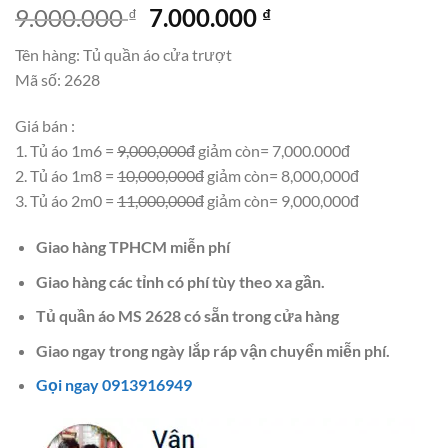
Giá
Giá
9.000.000
7.000.000
₫
₫
gốc
hiện
Tên hàng: Tủ quần áo cửa trượt
là:
tại
Mã số: 2628
9.000.000 ₫.
là:
7.000.000 ₫.
Giá bán :
1. Tủ áo 1m6 =
9,000,000đ
giảm còn= 7,000.000đ
2. Tủ áo 1m8 =
10,000,000đ
giảm còn= 8,000,000đ
3. Tủ áo 2m0 =
11,000,000đ
giảm còn= 9,000,000đ
Giao hàng TPHCM miễn phí
Giao hàng các tỉnh có phí tùy theo xa gần.
Tủ quần áo MS 2628 có sẵn trong cửa hàng
Giao ngay trong ngày lắp ráp vận chuyển miễn phí.
Gọi ngay 0913916949