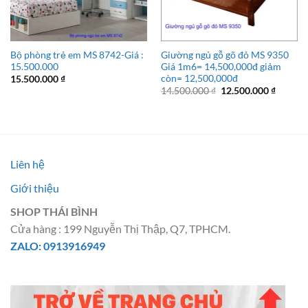
Bộ phòng trẻ em MS 8742-Giá :
Giường ngủ gỗ gõ đỏ MS 9350
15.500.000
Giá 1m6= 14,500,000đ giảm
còn= 12,500,000đ
15.500.000
₫
Giá
Giá
14.500.000
₫
12.500.000
₫
gốc
hiện
là:
tại
14.500.000 ₫.
là:
12.500.
Liên hệ
Giới thiệu
SHOP THÁI BÌNH
Cửa hàng : 199 Nguyễn Thị Thập, Q7, TPHCM.
ZALO: 0913916949