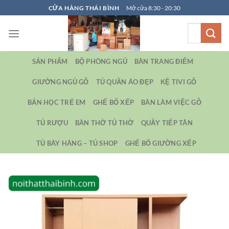
Bỏ
CỬA HÀNG THÁI BÌNH
Mở cửa 8:30 - 20:30
qua
Tìm
nội
kiếm:
dung
SẢN PHẨM
BỘ PHÒNG NGỦ
BÀN TRANG ĐIỂM
GIƯỜNG NGỦ GỖ
TỦ QUẦN ÁO ĐẸP
KỆ TIVI GỖ
BẢN HỌC TRẺ EM
GHẾ BỐ XẾP
BÀN LÀM VIỆC GỖ
TỦ RƯỢU
BÀN THỜ TỦ THỜ
QUẦY TIẾP TÂN
TỦ BÀY HÀNG – TỦ SHOP
GHẾ BỐ GIƯỜNG XẾP