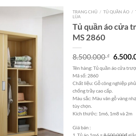
TRANG CHỦ
/
TỦ QUẦN ÁO
/
LÙA
Tủ quần áo cửa 
MS 2860
Giá
8.500.000
6.500
₫
gốc
Tên hàng: Tủ quần áo cửa trư
là:
Mã số: 2860
8.500.
Chất liệu: Gỗ công nghiệp ph
chống trầy cao cấp.
Màu sắc: Màu vân gỗ vàng nhạ
tùy chọn.
Kích thước: 1m6, 1m8 và 2m
Giá bán :
1. Tủ áo 1m6 =
8,500,000đ
giả