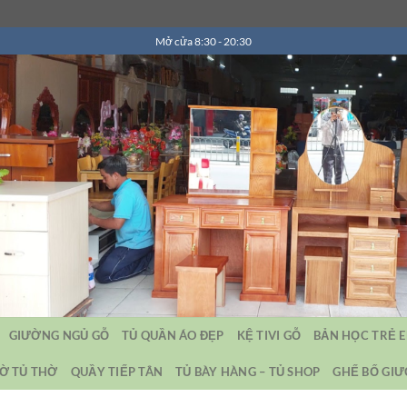
Mở cửa 8:30 - 20:30
GIƯỜNG NGỦ GỖ
TỦ QUẦN ÁO ĐẸP
KỆ TIVI GỖ
BẢN HỌC TRẺ 
Ờ TỦ THỜ
QUẦY TIẾP TÂN
TỦ BÀY HÀNG – TỦ SHOP
GHẾ BỐ GI