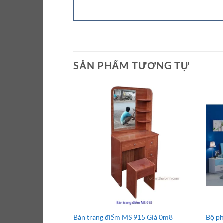
SẢN PHẨM TƯƠNG TỰ
Bàn trang điểm MS 915 Giá 0m8 =
Bộ ph