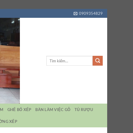
0909354829
Tìm
kiếm:
EM
GHẾ BỐ XẾP
BÀN LÀM VIỆC GỖ
TỦ RƯỢU
ƯỜNG XẾP