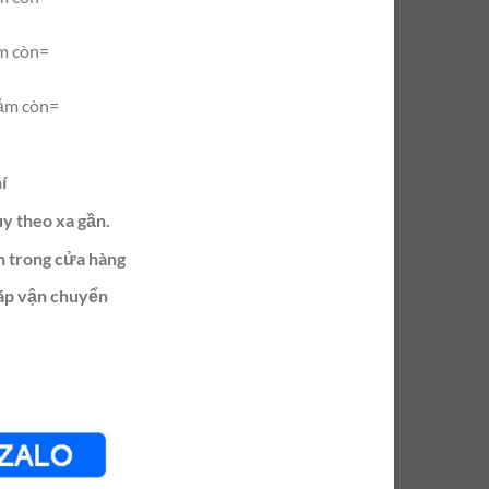
m còn=
ảm còn=
í
ùy theo xa gần.
n trong cửa hàng
ráp vận chuyển