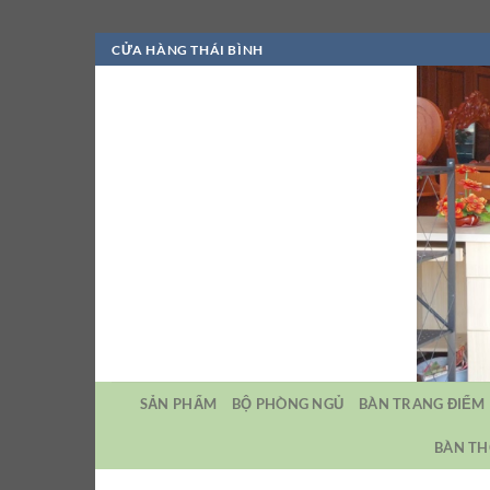
Bỏ
CỬA HÀNG THÁI BÌNH
qua
nội
dung
SẢN PHẨM
BỘ PHÒNG NGỦ
BÀN TRANG ĐIỂM
BÀN TH