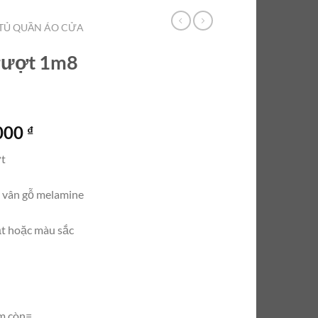
TỦ QUẦN ÁO CỬA
trượt 1m8
Giá
.000
₫
hiện
ợt
tại
000 ₫.
là:
ủ vân gỗ melamine
6.500.000 ₫.
t hoặc màu sắc
m còn=