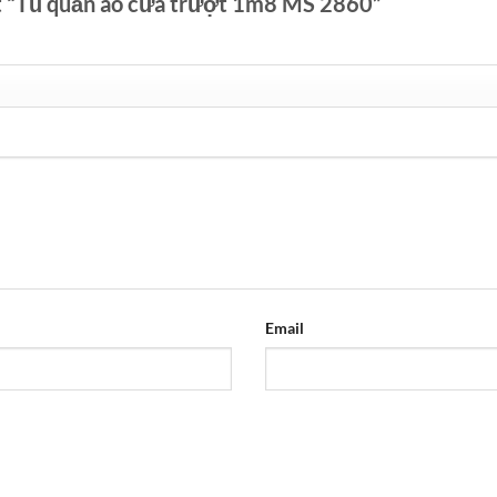
ét “Tủ quần áo cửa trượt 1m8 MS 2860”
Email