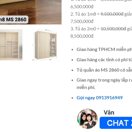
6,500.000đ
2. Tủ áo 1m8 =
9,500,000đ
giả
7,500,000đ
3. Tủ áo 2m0 =
10,500,000đ
gi
8,500,000đ
Giao hàng TPHCM miễn ph
Giao hàng các tỉnh có phí t
Tủ quần áo MS 2860 có sẵ
Giao ngay trong ngày lắp 
miễn phí.
Gọi ngay 0913916949