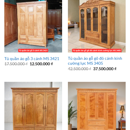
Tủ quần áo gỗ gõ đỏ cánh kính
Tủ quần áo gỗ 3 cánh MS 3421
cường lực MS 3405
Giá
Giá
17.500.000
₫
12.500.000
₫
gốc
hiện
Giá
Giá
42.500.000
₫
37.500.000
₫
là:
tại
gốc
hiện
17.500.000 ₫.
là:
là:
tại
12.500.000 ₫.
42.500.000 ₫.
là:
37.500.