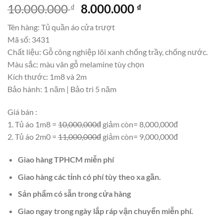
Giá
Giá
10.000.000
8.000.000
₫
₫
gốc
hiện
Tên hàng: Tủ quần áo cửa trượt
là:
tại
Mã số: 3431
10.000.000 ₫.
là:
Chất liệu: Gỗ công nghiệp lõi xanh chống trầy, chống nước.
8.000.000 ₫.
Màu sắc: màu vân gỗ melamine tùy chọn
Kích thước: 1m8 và 2m
Bảo hành: 1 năm | Bảo trì 5 năm
Giá bán :
1. Tủ áo 1m8 =
10,000,000đ
giảm còn= 8,000,000đ
2. Tủ áo 2m0 =
11,000,000đ
giảm còn= 9,000,000đ
Giao hàng TPHCM miễn phí
Giao hàng các tỉnh có phí tùy theo xa gần.
Sản phẩm có sẵn trong cửa hàng
Giao ngay trong ngày lắp ráp vận chuyển miễn phí.