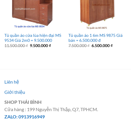
Tủ quần áo cửa lùa hiện đại MS
Tủ quần áo 1 6m MS 9875 Giá
9534 Giá 2m0 = 9.500.000
bán = 6.500.000 đ
Giá
Giá
Giá
Giá
11.500.000
₫
9.500.000
₫
7.500.000
₫
6.500.000
₫
gốc
hiện
gốc
hiện
là:
tại
là:
tại
11.500.000 ₫.
là:
7.500.000 ₫.
là:
9.500.000 ₫.
6.500.000 
Liên hệ
Giới thiệu
SHOP THÁI BÌNH
Cửa hàng : 199 Nguyễn Thị Thập, Q7, TPHCM.
ZALO: 0913916949