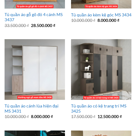
Tủ quần áo gỗ gõ đỏ 4 cánh MS
Tủ quần áo kèm kệ góc MS 3434
3437
Giá
Giá
10.000.000
₫
8.000.000
₫
gốc
hiện
Giá
Giá
33.500.000
₫
28.500.000
₫
là:
tại
gốc
hiện
10.000.000 ₫.
là:
là:
tại
8.000.00
33.500.000 ₫.
là:
28.500.000 ₫.
Tủ quần áo cánh lùa hiện đại
Tủ quần áo có kệ trang trí MS
MS 3431
3425
Giá
Giá
Giá
Giá
10.000.000
₫
8.000.000
₫
17.500.000
₫
12.500.000
₫
gốc
hiện
gốc
hiện
là:
tại
là:
tại
10.000.000 ₫.
là:
17.500.000 ₫.
là:
8.000.000 ₫.
12.500.