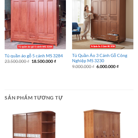
Tủ Quần Áo 3 Cánh Gỗ Công
Tủ quần áo gỗ 5 cánh MS 3284
Nghiệp MS 3230
Giá
Giá
23.500.000
₫
18.500.000
₫
gốc
hiện
Giá
Giá
9.000.000
₫
6.000.000
₫
là:
tại
gốc
hiện
23.500.000 ₫.
là:
là:
tại
18.500.000 ₫.
9.000.000 ₫.
là:
6.000.000 
SẢN PHẨM TƯƠNG TỰ