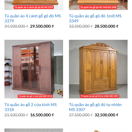
Tủ quần áo 4 cánh gỗ gõ đỏ MS
Tủ quần áo gỗ gõ đỏ 1m8 MS
3379
3349
Giá
Giá
Giá
Giá
34.500.000
₫
29.500.000
₫
33.500.000
₫
28.500.000
₫
gốc
hiện
gốc
hiện
là:
tại
là:
tại
34.500.000 ₫.
là:
33.500.000 ₫.
là:
29.500.000 ₫.
28.500.
Tủ quần áo gỗ 2 cửa kính MS
Tủ quần áo gỗ gõ đỏ tự nhiên
3318
MS 3307
Giá
Giá
Giá
Giá
21.500.000
₫
16.500.000
₫
37.500.000
₫
32.500.000
₫
gốc
hiện
gốc
hiện
là:
tại
là:
tại
21.500.000 ₫.
là:
37.500.000 ₫.
là:
16.500.000 ₫.
32.500.