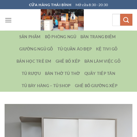
Bỏ
CỬA HÀNG THÁI BÌNH
Mở cửa 8:30 - 20:30
qua
Tìm
nội
kiếm:
dung
SẢN PHẨM
BỘ PHÒNG NGỦ
BÀN TRANG ĐIỂM
GIƯỜNG NGỦ GỖ
TỦ QUẦN ÁO ĐẸP
KỆ TIVI GỖ
BẢN HỌC TRẺ EM
GHẾ BỐ XẾP
BÀN LÀM VIỆC GỖ
TỦ RƯỢU
BÀN THỜ TỦ THỜ
QUẦY TIẾP TÂN
TỦ BÀY HÀNG – TỦ SHOP
GHẾ BỐ GIƯỜNG XẾP