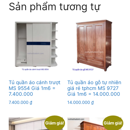
Sản phẩm tương tự
Tủ quần áo cánh trượt
Tủ quần áo gỗ tự nhiên
MS 9554 Giá 1m6 =
giá rẻ tphcm MS 9727
7.400.000
Giá 1m6 = 14.000.000
7.400.000
₫
14.000.000
₫
Giảm giá!
Giảm giá!