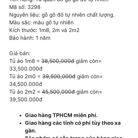
39.500.000 ₫.
là:
Mã số: 3298
33.500.000 ₫.
Nguyên liệu: gỗ gõ đỏ tự nhiên chất lượng.
Màu sắc: màu gỗ tự nhiên
Kích thước: 1m8, 2m và 2m2
Bảo hành: 1 năm
Giá bán:
Tủ áo 1m8 =
38,500,000đ
giảm còn=
33,500.000đ
Tủ áo 2m0 =
39,500,000đ
giảm còn=
34,500.000đ
Tủ áo 2m2 =
45,500,000đ
giảm còn=
39,500.000đ
Giao hàng TPHCM miễn phí.
Giao hàng các tỉnh có phí tùy theo xa
gần.