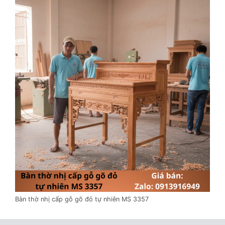
Bàn thờ nhị cấp gỗ gõ đỏ tự nhiên MS 3357