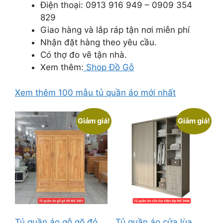
Điện thoại: 0913 916 949 – 0909 354
829
Giao hàng và lắp ráp tận nơi miễn phí
Nhận đặt hàng theo yêu cầu.
Có thợ đo vẽ tận nhà.
Xem thêm:
Shop Đồ Gỗ
Xem thêm 100 mẫu tủ quần áo mới nhất
Giảm giá!
Giảm giá!
Tủ quần áo gỗ gõ đỏ
Tủ quần áo cửa lùa