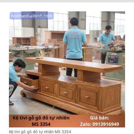
Kệ tivi gỗ gõ đỏ tự nhiên MS 3354