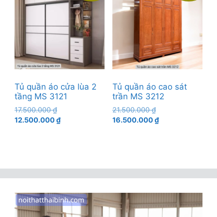
Tủ quần áo cửa lùa 2
Tủ quần áo cao sát
tầng MS 3121
trần MS 3212
Giá
Giá
17.500.000
₫
21.500.000
₫
gốc
Giá
gốc
Giá
12.500.000
₫
16.500.000
₫
là:
hiện
là:
hiện
17.500.000 ₫.
tại
21.500.000 ₫.
tại
là:
là:
12.500.000 ₫.
16.500.000 ₫.