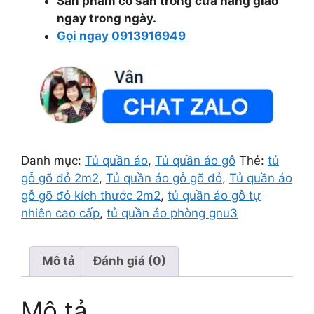
Sản phẩm có sẵn trong cửa hàng giao
ngay trong ngày.
Gọi ngay 0913916949
Danh mục:
Tủ quần áo
,
Tủ quần áo gỗ
Thẻ:
tủ
gỗ gõ đỏ 2m2
,
Tủ quần áo gỗ gõ đỏ
,
Tủ quần áo
gỗ gõ đỏ kích thước 2m2
,
tủ quần áo gỗ tự
nhiên cao cấp
,
tủ quần áo phòng gnu3
Mô tả
Đánh giá (0)
Mô tả