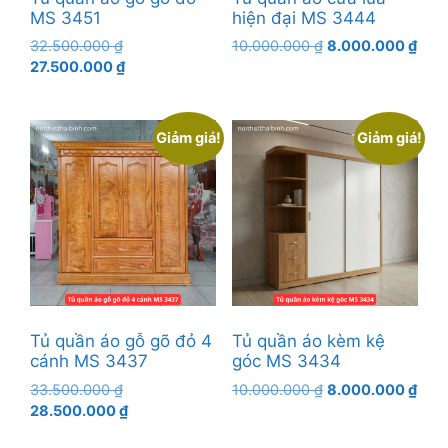
MS 3451
hiện đại MS 3444
Giá
Giá
Giá
32.500.000
₫
10.000.000
₫
8.000.000
₫
gốc
Giá
gốc
hiện
27.500.000
₫
là:
hiện
là:
tại
32.500.000 ₫.
tại
10.000.000 ₫.
là:
là:
8.00
Giảm giá!
Giảm giá!
27.500.000 ₫.
Tủ quần áo gỗ gõ đỏ 4
Tủ quần áo kèm kệ
cánh MS 3437
góc MS 3434
Giá
Giá
Giá
33.500.000
₫
10.000.000
₫
8.000.000
₫
gốc
Giá
gốc
hiện
28.500.000
₫
là:
hiện
là:
tại