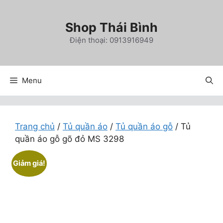
Chuyển
đến
Shop Thái Bình
nội
Điện thoại: 0913916949
dung
Menu
Trang chủ
/
Tủ quần áo
/
Tủ quần áo gỗ
/ Tủ
quần áo gỗ gõ đỏ MS 3298
Giảm giá!