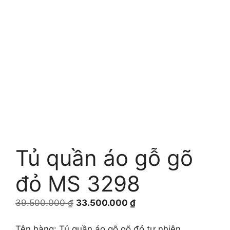
Tủ quần áo gỗ gõ
đỏ MS 3298
Giá
Giá
39.500.000
₫
33.500.000
₫
gốc
hiện
là:
tại
Tên hàng: Tủ quần áo gỗ gõ đỏ tự nhiên