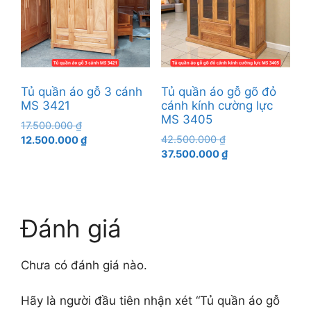
Tủ quần áo gỗ 3 cánh
Tủ quần áo gỗ gõ đỏ
MS 3421
cánh kính cường lực
MS 3405
Giá
17.500.000
₫
Giá
gốc
Giá
42.500.000
₫
12.500.000
₫
gốc
Giá
là:
hiện
37.500.000
₫
là:
hiện
17.500.000 ₫.
tại
42.500.000 ₫.
tại
là:
là:
12.500.000 ₫.
37.500.000 ₫.
Đánh giá
Chưa có đánh giá nào.
Hãy là người đầu tiên nhận xét “Tủ quần áo gỗ