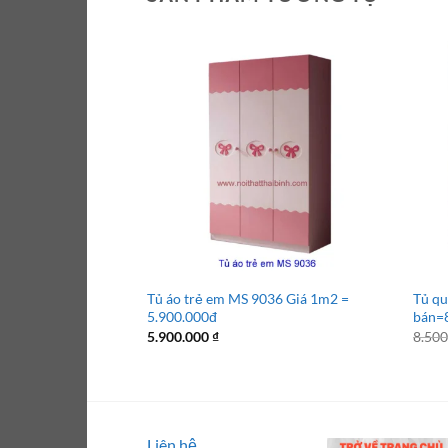
Tủ áo trẻ em MS 9036 Giá 1m2 =
Tủ qu
5.900.000đ
bán=8
5.900.000
₫
8.50
Liên hệ