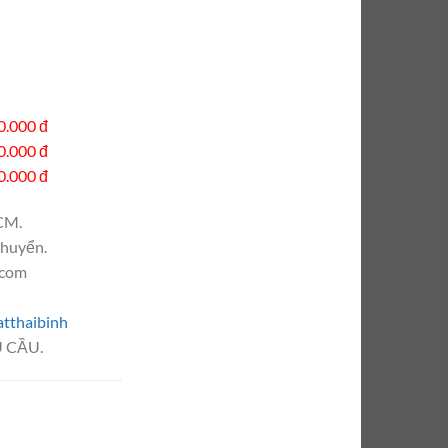
0.000 đ
0.000 đ
0.000 đ
CM.
chuyển.
.com
tthaibinh
 CẦU.