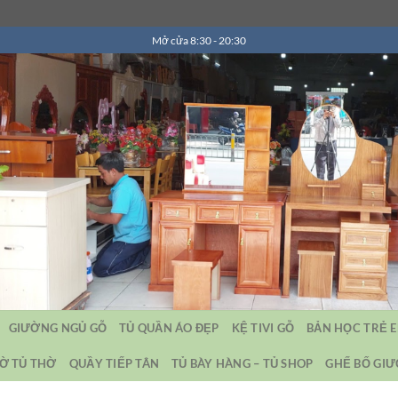
Mở cửa 8:30 - 20:30
GIƯỜNG NGỦ GỖ
TỦ QUẦN ÁO ĐẸP
KỆ TIVI GỖ
BẢN HỌC TRẺ 
Ờ TỦ THỜ
QUẦY TIẾP TÂN
TỦ BÀY HÀNG – TỦ SHOP
GHẾ BỐ GI