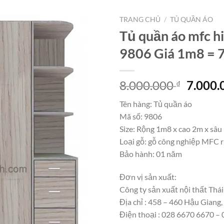
TRANG CHỦ
/
TỦ QUẦN ÁO
Tủ quần áo mfc h
9806 Giá 1m8 = 
Giá
8.000.000
7.000
₫
gốc
Tên hàng: Tủ quần áo
là:
Mã số: 9806
8.000.
Size: Rộng 1m8 x cao 2m x sâ
Loại gỗ: gỗ công nghiệp MFC r
Bảo hành: 01 năm
Đơn vị sản xuất:
Công ty sản xuất nội thất Thái
Địa chỉ : 458 – 460 Hậu Giang
Điện thoại : 028 6670 6670 