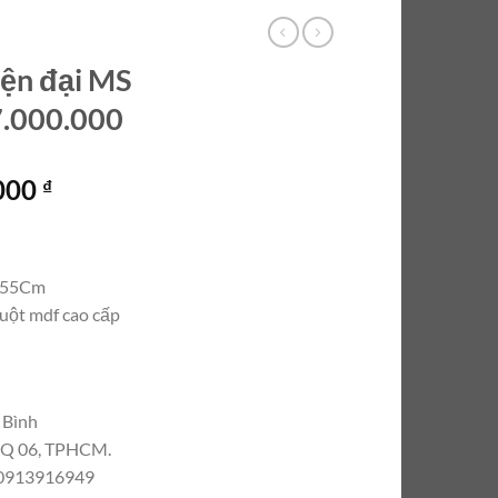
iện đại MS
7.000.000
Giá
.000
₫
hiện
tại
000 ₫.
là:
u 55Cm
7.000.000 ₫.
uột mdf cao cấp
 Bình
, Q 06, TPHCM.
– 0913916949