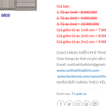
Giá bán :
1. Tủ áo 1m8 = 8.000.000
2. Tủ áo 2m0 = 9.000.000
3. Tủ áo 2m2 = 10.000.000
Giá giảm tủ áo 1m8 còn = 7.00
Giá giảm tủ áo 2m0 còn = 8.00
Giá giảm tủ áo 2m2 còn = 9.00
GIAO HÀNG MIỄN PHÍ TP.H
Giao hàng các tỉnh có phí vận 
Email: noithatthaibinh@gmail
www.noithatthaibinh.com
–
www.facebook.com/vannoitha
NHẬN ĐẶT HÀNG THEO YÊU
Danh mục:
Tủ quần áo