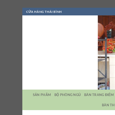
Bỏ
CỬA HÀNG THÁI BÌNH
qua
nội
dung
SẢN PHẨM
BỘ PHÒNG NGỦ
BÀN TRANG ĐIỂM
BÀN TH