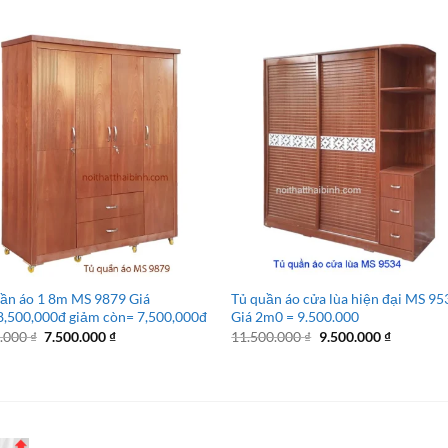
ần áo 1 8m MS 9879 Giá
Tủ quần áo cửa lùa hiện đại MS 95
,500,000đ giảm còn= 7,500,000đ
Giá 2m0 = 9.500.000
Giá
Giá
Giá
Giá
0.000
₫
7.500.000
₫
11.500.000
₫
9.500.000
₫
gốc
hiện
gốc
hiện
là:
tại
là:
tại
8.500.000 ₫.
là:
11.500.000 ₫.
là:
7.500.000 ₫.
9.500.000