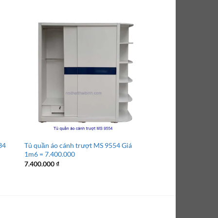
34
Tủ quần áo cánh trượt MS 9554 Giá
Tủ quần áo 4 cánh M
1m6 = 7.400.000
6.500.000 đ
Giá
7.400.000
₫
7.500.000
₫
6.500.0
gốc
là:
7.500.00
 ₫.