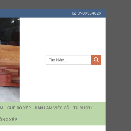
0909354829
Tìm
kiếm:
EM
GHẾ BỐ XẾP
BÀN LÀM VIỆC GỖ
TỦ RƯỢU
ƯỜNG XẾP