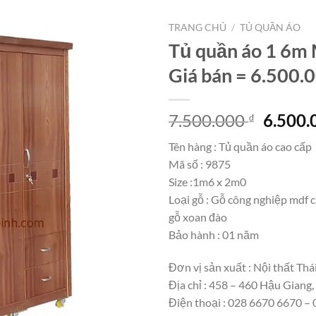
TRANG CHỦ
/
TỦ QUẦN ÁO
Tủ quần áo 1 6m
Giá bán = 6.500.
Giá
7.500.000
6.500
₫
gốc
Tên hàng : Tủ quần áo cao cấp
là:
Mã số : 9875
7.500.
Size :1m6 x 2m0
Loại gỗ : Gỗ công nghiệp mdf 
gỗ xoan đào
Bảo hành : 01 năm
Đơn vị sản xuất : Nội thất Thá
Địa chỉ : 458 – 460 Hậu Giang
Điện thoại : 028 6670 6670 