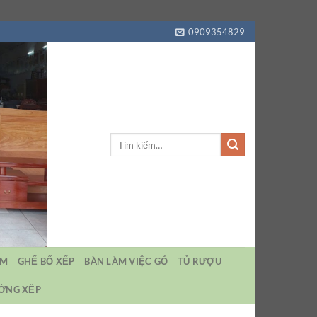
0909354829
Tìm
kiếm:
EM
GHẾ BỐ XẾP
BÀN LÀM VIỆC GỖ
TỦ RƯỢU
ƯỜNG XẾP