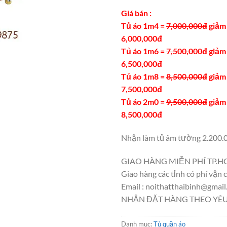
Giá bán :
Tủ áo 1m4 =
7,000,000đ
giảm 
6,000,000đ
Tủ áo 1m6 =
7,500,000đ
giảm 
6,500,000đ
Tủ áo 1m8 =
8,500,000đ
giảm 
7,500,000đ
Tủ áo 2m0 =
9,500,000đ
giảm 
8,500,000đ
Nhận làm tủ âm tường 2.200.
GIAO HÀNG MIỄN PHÍ TP.H
Giao hàng các tỉnh có phí vận 
Email : noithatthaibinh@gmai
NHẬN ĐẶT HÀNG THEO YÊ
Danh mục:
Tủ quần áo