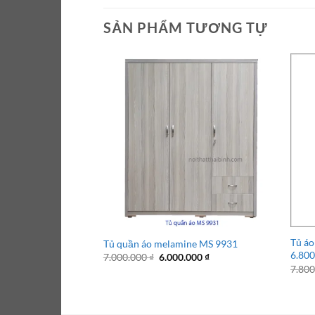
SẢN PHẨM TƯƠNG TỰ
Tủ áo
Tủ quần áo melamine MS 9931
6.80
Giá
Giá
7.000.000
₫
6.000.000
₫
gốc
hiện
7.80
là:
tại
7.000.000 ₫.
là:
6.000.000 ₫.