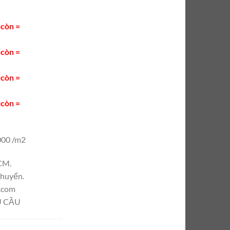
còn =
còn =
còn =
còn =
000 /m2
CM.
chuyển.
l.com
U CẦU