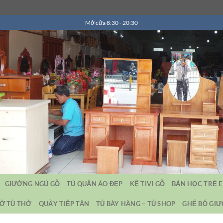
Mở cửa 8:30 - 20:30
GIƯỜNG NGỦ GỖ
TỦ QUẦN ÁO ĐẸP
KỆ TIVI GỖ
BẢN HỌC TRẺ 
Ờ TỦ THỜ
QUẦY TIẾP TÂN
TỦ BÀY HÀNG – TỦ SHOP
GHẾ BỐ GI