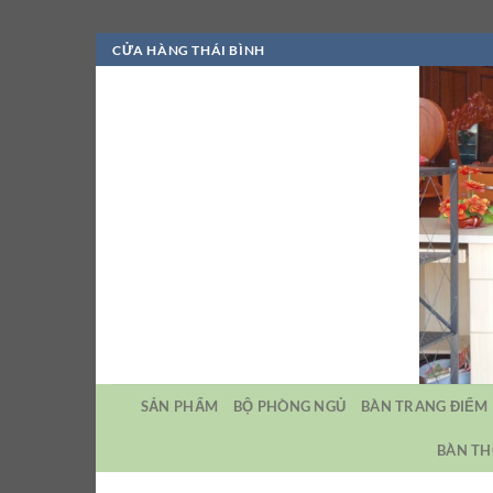
Bỏ
CỬA HÀNG THÁI BÌNH
qua
nội
dung
SẢN PHẨM
BỘ PHÒNG NGỦ
BÀN TRANG ĐIỂM
BÀN TH