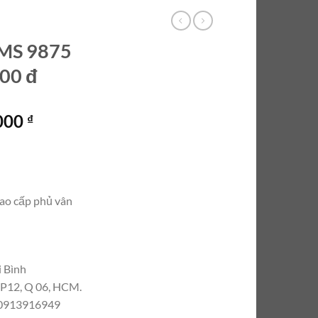
 MS 9875
000 đ
Giá
.000
₫
hiện
tại
000 ₫.
là:
6.500.000 ₫.
cao cấp phủ vân
i Bình
, P12, Q 06, HCM.
– 0913916949