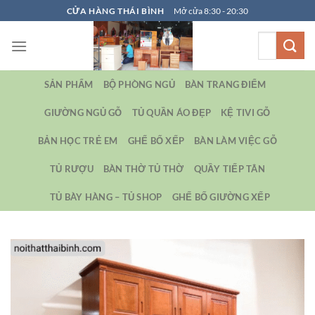
Bỏ
CỬA HÀNG THÁI BÌNH
Mở cửa 8:30 - 20:30
qua
Tìm
nội
kiếm:
dung
SẢN PHẨM
BỘ PHÒNG NGỦ
BÀN TRANG ĐIỂM
GIƯỜNG NGỦ GỖ
TỦ QUẦN ÁO ĐẸP
KỆ TIVI GỖ
BẢN HỌC TRẺ EM
GHẾ BỐ XẾP
BÀN LÀM VIỆC GỖ
TỦ RƯỢU
BÀN THỜ TỦ THỜ
QUẦY TIẾP TÂN
TỦ BÀY HÀNG – TỦ SHOP
GHẾ BỐ GIƯỜNG XẾP