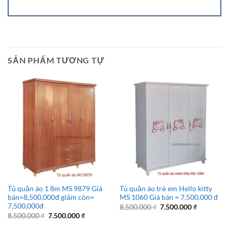
SẢN PHẨM TƯƠNG TỰ
Tủ quần áo 1 8m MS 9879 Giá
Tủ quần áo trẻ em Hello kitty
bán=8,500,000đ giảm còn=
MS 1060 Giá bán = 7.500.000 đ
7,500,000đ
Giá
Giá
8.500.000
₫
7.500.000
₫
gốc
hiện
Giá
Giá
8.500.000
₫
7.500.000
₫
là:
tại
gốc
hiện
8.500.000 ₫.
là:
là:
tại