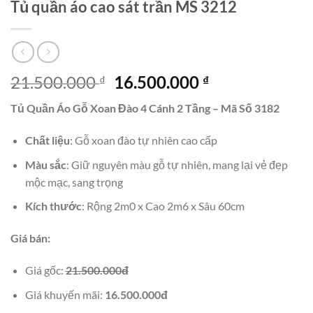
Tủ quần áo cao sát trần MS 3212
Giá
Giá
21.500.000
16.500.000
₫
₫
gốc
hiện
Tủ Quần Áo Gỗ Xoan Đào 4 Cánh 2 Tầng – Mã Số 3182
là:
tại
21.500.000 ₫.
là:
Chất liệu
: Gỗ xoan đào tự nhiên cao cấp
16.500.000 ₫.
Màu sắc
: Giữ nguyên màu gỗ tự nhiên, mang lại vẻ đẹp
mộc mạc, sang trọng
Kích thước
: Rộng 2m0 x Cao 2m6 x Sâu 60cm
Giá bán:
Giá gốc:
21.500.000đ
Giá khuyến mãi:
16.500.000đ