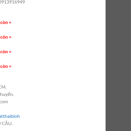
– 0913916949
còn =
còn =
còn =
còn =
CM.
chuyển.
.com
tthaibinh
 CẦU.