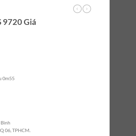
S 9720 Giá
âu 0m55
 Bình
, Q 06, TPHCM.