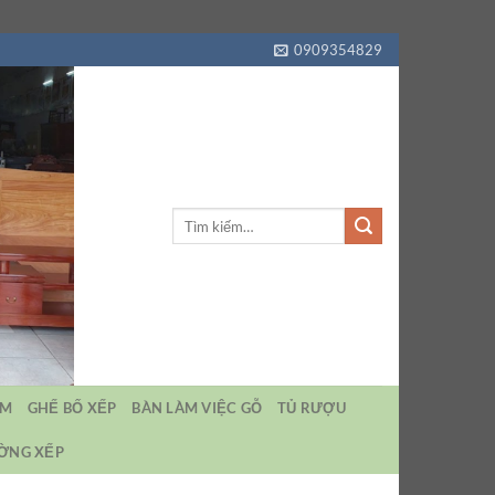
0909354829
Tìm
kiếm:
EM
GHẾ BỐ XẾP
BÀN LÀM VIỆC GỖ
TỦ RƯỢU
ƯỜNG XẾP