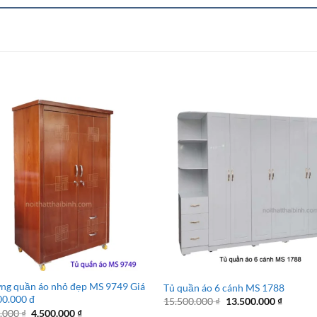
ng quần áo nhỏ đẹp MS 9749 Giá
Tủ quần áo 6 cánh MS 1788
00.000 đ
Giá
Giá
15.500.000
₫
13.500.000
₫
gốc
hiện
Giá
Giá
0.000
₫
4.500.000
₫