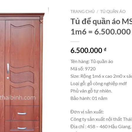
TRANG CHỦ
/
TỦ QUẦN ÁO
Tủ để quần áo M
1m6 = 6.500.000
6.500.000
₫
Tên hàng: Tủ quần áo
Mã số: 9720
Size: Rộng 1m6 x cao 2m0 x s
Loại gỗ: gỗ công nghiệp mdf
Phủ vân gỗ tự nhiên.
Bảo hành: 01 năm
Đơn vị sản xuất:
Công ty sản xuất nội thất Thái
Địa chỉ : 458 – 460 Hậu Giang