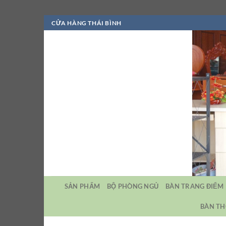
Bỏ
CỬA HÀNG THÁI BÌNH
qua
nội
dung
SẢN PHẨM
BỘ PHÒNG NGỦ
BÀN TRANG ĐIỂM
BÀN TH