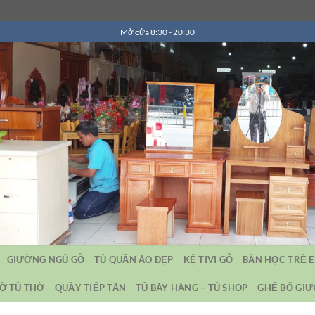
Mở cửa 8:30 - 20:30
GIƯỜNG NGỦ GỖ
TỦ QUẦN ÁO ĐẸP
KỆ TIVI GỖ
BẢN HỌC TRẺ 
Ờ TỦ THỜ
QUẦY TIẾP TÂN
TỦ BÀY HÀNG – TỦ SHOP
GHẾ BỐ GI