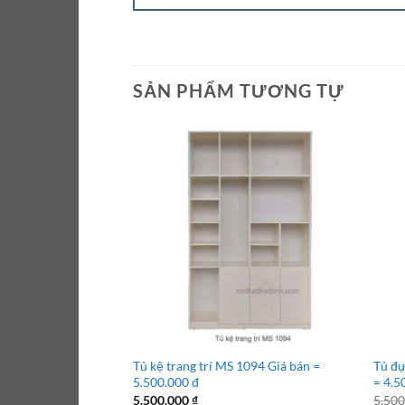
SẢN PHẨM TƯƠNG TỰ
Tủ kệ trang trí MS 1094 Giá bán =
Tủ đự
5.500.000 đ
= 4.5
5.500.000
₫
5.50