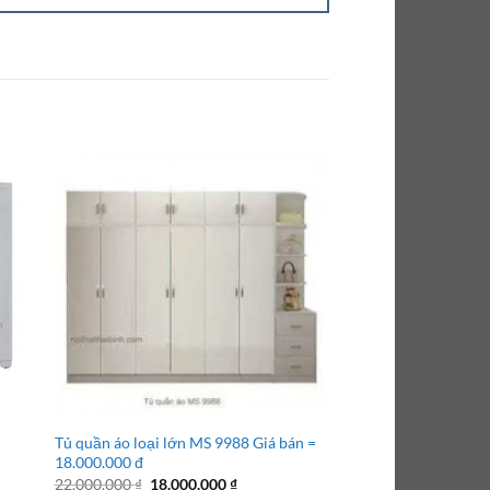
Tủ quần áo loại lớn MS 9988 Giá bán =
Tủ quần áo 4 cánh M
18.000.000 đ
6.500.000 đ
Giá
Giá
Giá
22.000.000
₫
18.000.000
₫
7.500.000
₫
6.500.0