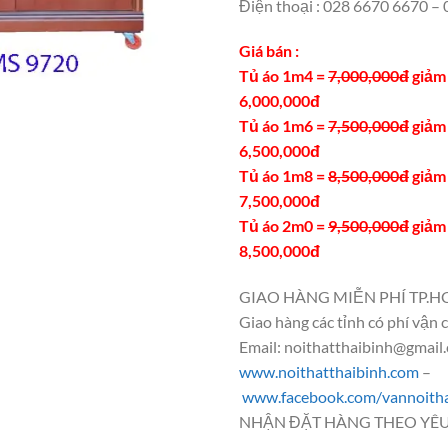
Điện thoại : 028 6670 6670 
Giá bán :
Tủ áo 1m4 =
7,000,000đ
giảm 
6,000,000đ
Tủ áo 1m6 =
7,500,000đ
giảm 
6,500,000đ
Tủ áo 1m8 =
8,500,000đ
giảm 
7,500,000đ
Tủ áo 2m0 =
9,500,000đ
giảm 
8,500,000đ
GIAO HÀNG MIỄN PHÍ TP.H
Giao hàng các tỉnh có phí vận 
Email: noithatthaibinh@gmail
www.noithatthaibinh.com
–
www.facebook.com/vannoitha
NHẬN ĐẶT HÀNG THEO YÊU